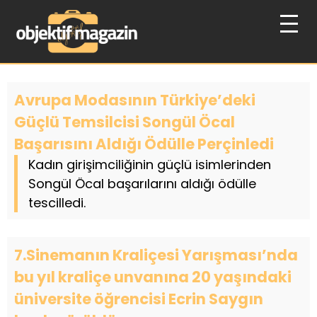
Avrupa Modasının Türkiye’deki
Güçlü Temsilcisi Songül Öcal
Başarısını Aldığı Ödülle Perçinledi
Kadın girişimciliğinin güçlü isimlerinden
Songül Öcal başarılarını aldığı ödülle
tescilledi.
7.Sinemanın Kraliçesi Yarışması’nda
bu yıl kraliçe unvanına 20 yaşındaki
üniversite öğrencisi Ecrin Saygın