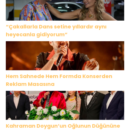
“Çakallarla Dans setine yıllardır aynı
heyecanla gidiyorum”
Hem Sahnede Hem Formda Konserden
Reklam Masasına
Kahraman Doygun’un Oğlunun Düğününe