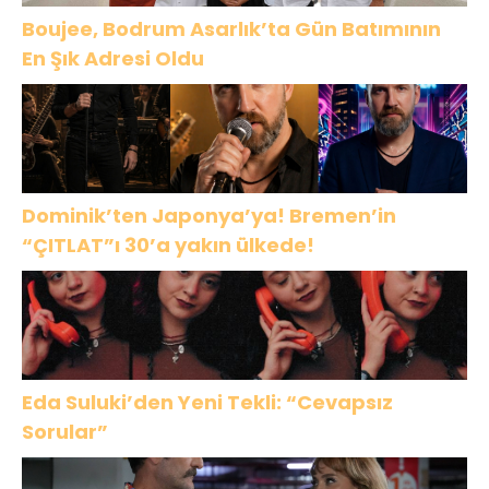
Boujee, Bodrum Asarlık’ta Gün Batımının
En Şık Adresi Oldu
Dominik’ten Japonya’ya! Bremen’in
“ÇITLAT”ı 30’a yakın ülkede!
Eda Suluki’den Yeni Tekli: “Cevapsız
Sorular”