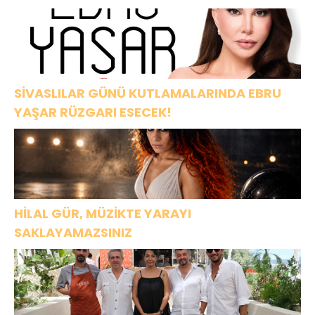
SİVASLILAR GÜNÜ KUTLAMALARINDA EBRU
YAŞAR RÜZGARI ESECEK!
HİLAL GÜR, MÜZİKTE YARAYI
SAKLAYAMAZSINIZ