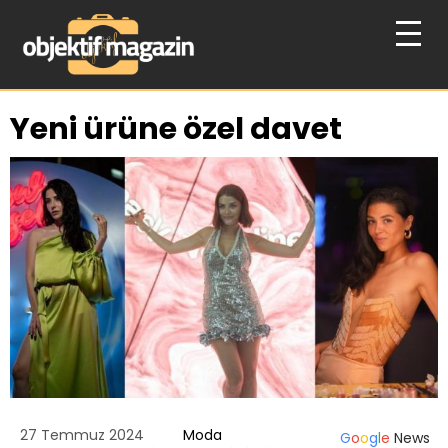
Yeni ürüne özel davet
27 Temmuz 2024
Moda
G
o
o
g
l
e
News