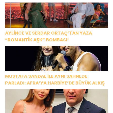
AYLİNCE VE SERDAR ORTAÇ’TAN YAZA
“ROMANTİK AŞK” BOMBASI!
MUSTAFA SANDAL İLE AYNI SAHNEDE
PARLADI: AFRA’YA HARBİYE’DE BÜYÜK ALKIŞ