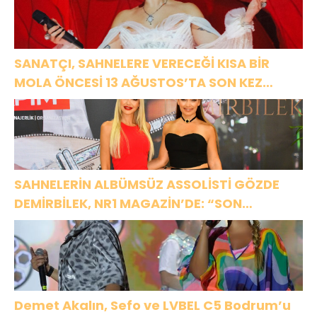
SANATÇI, SAHNELERE VERECEĞİ KISA BİR
MOLA ÖNCESİ 13 AĞUSTOS’TA SON KEZ
HARBİYE’DE OLACAK!
SAHNELERİN ALBÜMSÜZ ASSOLİSTİ GÖZDE
DEMİRBİLEK, NR1 MAGAZİN’DE: “SON
ASSOLİST OLARAK VAR OLACAĞIM!”
Demet Akalın, Sefo ve LVBEL C5 Bodrum’u