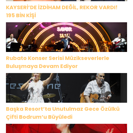
KAYSERİ’DE İZDİHAM DEĞİL, REKOR VARDI!
195 BİN KİŞİ
Rubato Konser Serisi Müzikseverlerle
Buluşmaya Devam Ediyor
Başka Resort’ta Unutulmaz Gece Özülkü
Çifti Bodrum’u Büyüledi