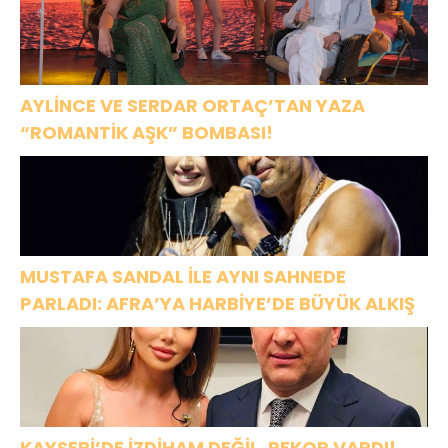
AYLİNCE VE SERDAR ORTAÇ’TAN YAZA
“ROMANTİK AŞK” BOMBASI!
MUSTAFA SANDAL İLE AYNI SAHNEDE
PARLADI: AFRA’YA HARBİYE’DE BÜYÜK ALKIŞ
KAYSERİ’DE İZDİHAM DEĞİL, REKOR VARDI!