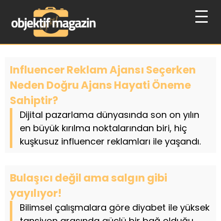
Influencer Reklam Ajansı Seçerken
Neden Doğru Ajans Hayati Öneme
Sahiptir?
Dijital pazarlama dünyasında son on yılın
en büyük kırılma noktalarından biri, hiç
kuşkusuz influencer reklamları ile yaşandı.
Bulaşıcı değil ama salgın gibi
yayılıyor!
Bilimsel çalışmalara göre diyabet ile yüksek
tansiyon arasında güçlü bir bağ olduğu