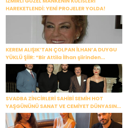
İZMİRLİ GÜZEL MANKENİN KULİSLERİ
HAREKETLENDİ: YENİ PROJELER YOLDA!
KEREM ALIŞIK’TAN ÇOLPAN İLHAN’A DUYGU
YÜKLÜ ŞİİR: “Bir Attila İlhan şiirinden
çıkmıştı sanki”
SVADBA ZİNCİRLERİ SAHİBİ SEMİH HOT
YAŞGÜNÜNÜ SANAT VE CEMİYET DÜNYASININ
ÜNLÜ İSİMLERİYLE KUTLADI!