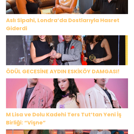
Aslı Sipahi, Londra’da Dostlarıyla Hasret
Giderdi
ÖDÜL GECESİNE AYDIN ESKİKÖY DAMGASI!
M Lisa ve Dolu Kadehi Ters Tut’tan Yeni İş
Birliği: “Vişne”