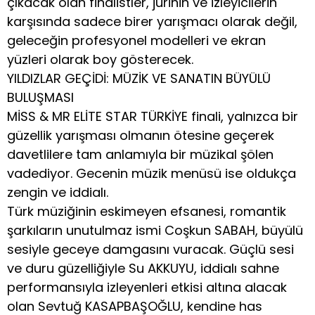
çıkacak olan finalistler, jürinin ve izleyicilerin
karşısında sadece birer yarışmacı olarak değil,
geleceğin profesyonel modelleri ve ekran
yüzleri olarak boy gösterecek.
YILDIZLAR GEÇİDİ: MÜZİK VE SANATIN BÜYÜLÜ
BULUŞMASI
MİSS & MR ELİTE STAR TÜRKİYE finali, yalnızca bir
güzellik yarışması olmanın ötesine geçerek
davetlilere tam anlamıyla bir müzikal şölen
vadediyor. Gecenin müzik menüsü ise oldukça
zengin ve iddialı.
Türk müziğinin eskimeyen efsanesi, romantik
şarkıların unutulmaz ismi Coşkun SABAH, büyülü
sesiyle geceye damgasını vuracak. Güçlü sesi
ve duru güzelliğiyle Su AKKUYU, iddialı sahne
performansıyla izleyenleri etkisi altına alacak
olan Sevtuğ KASAPBAŞOĞLU, kendine has