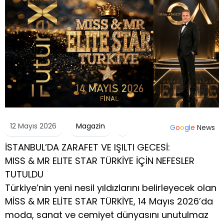
12 Mayıs 2026
Magazin
G
o
o
g
l
e
News
İSTANBUL’DA ZARAFET VE IŞILTI GECESİ:
MISS & MR ELITE STAR TÜRKİYE İÇİN NEFESLER
TUTULDU
Türkiye’nin yeni nesil yıldızlarını belirleyecek olan
MİSS & MR ELİTE STAR TÜRKİYE, 14 Mayıs 2026’da
moda, sanat ve cemiyet dünyasını unutulmaz