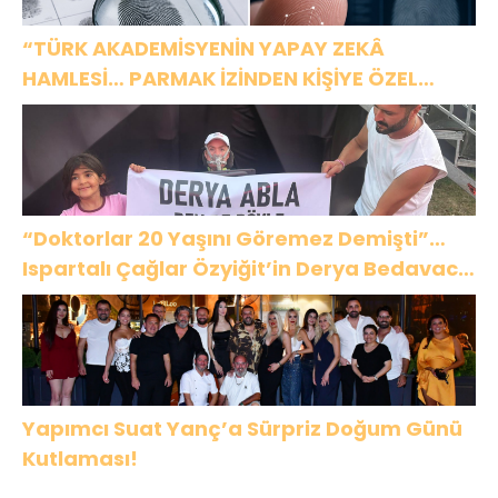
“TÜRK AKADEMİSYENİN YAPAY ZEKÂ
HAMLESİ… PARMAK İZİNDEN KİŞİYE ÖZEL
ANALİZ”
“Doktorlar 20 Yaşını Göremez Demişti”…
Ispartalı Çağlar Özyiğit’in Derya Bedavacı
Buluşması Duygulandırdı
Yapımcı Suat Yanç’a Sürpriz Doğum Günü
Kutlaması!