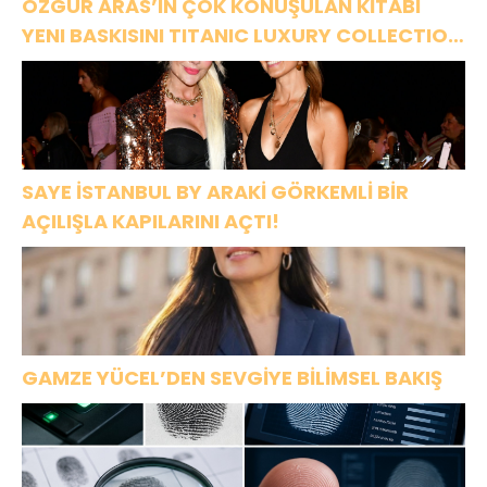
ÖZGÜR ARAS’IN ÇOK KONUŞULAN KİTABI
YENI BASKISINI TITANIC LUXURY COLLECTION
BODRUM’DA KUTLADI
SAYE İSTANBUL BY ARAKİ GÖRKEMLİ BİR
AÇILIŞLA KAPILARINI AÇTI!
GAMZE YÜCEL’DEN SEVGİYE BİLİMSEL BAKIŞ