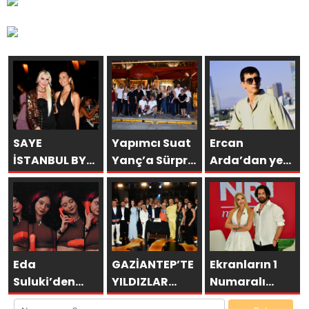
SAYE
Yapımcı Suat
Ercan
İSTANBUL BY
Yanç’a Sürpriz
Arda’dan yeni
ARAKİ
Doğum Günü
tekli… ‘Bu
GÖRKEMLİ BİR
Kutlaması!
sevda bitmez’
AÇILIŞLA
KAPILARINI
AÇTI!
Eda
GAZİANTEP’TE
Ekranların 1
Suluki’den
YILDIZLAR
Numaralı
Yeni Tekli:
GEÇİDİ:
programı NR1