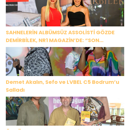
SAHNELERİN ALBÜMSÜZ ASSOLİSTİ GÖZDE
DEMİRBİLEK, NR1 MAGAZİN’DE: “SON
ASSOLİST OLARAK VAR OLACAĞIM!”
Demet Akalın, Sefo ve LVBEL C5 Bodrum’u
Salladı