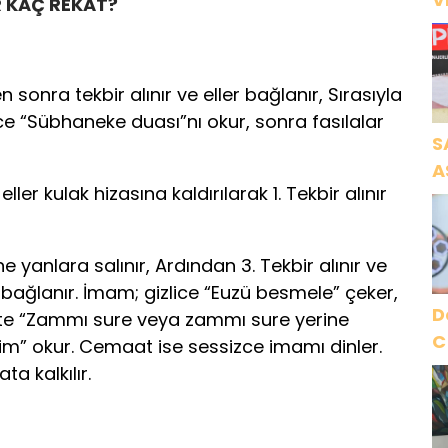
R KAÇ REKAT?
Ö
K
sonra tekbir alınır ve eller bağlanır, Sırasıyla
 “Sübhaneke duası”nı okur, sonra fasılalar
S
A
eller kulak hizasına kaldırılarak 1. Tekbir alınır
N
A
O
ine yanlara salınır, Ardından 3. Tekbir alınır ve
 bağlanır. İmam; gizlice “Euzü besmele” çeker,
D
likte “Zammı sure veya zammı sure yerine
C
im” okur. Cemaat ise sessizce imamı dinler.
a kalkılır.