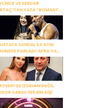
YLİNCE VE SERDAR
RTAÇ’TAN YAZA “ROMANTİK
ŞK” BOMBASI!
USTAFA SANDAL İLE AYNI
AHNEDE PARLADI: AFRA’YA
ARBİYE’DE BÜYÜK ALKIŞ
AYSERİ’DE İZDİHAM DEĞİL,
EKOR VARDI! 195 BİN KİŞİ