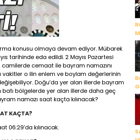
R
M
D
tırma konusu olmaya devam ediyor. Mübarek
s tarihinde eda edildi. 2 Mayıs Pazartesi
 camilerde cemaat ile bayram namazını
 vakitler o ilin enlem ve boylam değerlerinin
B
değişebiliyor. Doğu’da yer alan illerde bayram
Gece Öz
n batı bölgelerde yer alan illerde daha geç
B
 bayram namazı saat kaçta kılınacak?
AAT KAÇTA?
t 06:29’da kılınacak.
S
V