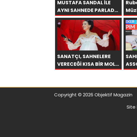
MUSTAFA SANDAL İLE
Ruba
AYNI SAHNEDE PARLADI:
Müzi
AFRA’YA HARBİYE’DE
Bul
BÜYÜK ALKIŞ
Ediy
SANATÇI, SAHNELERE
SAH
VERECEĞİ KISA BİR MOLA
ASS
ÖNCESİ 13 AĞUSTOS’TA
DEMİ
SON KEZ HARBİYE’DE
MAG
OLACAK!
ASS
OLA
Copyright © 2026 Objektif Magazin
Site 