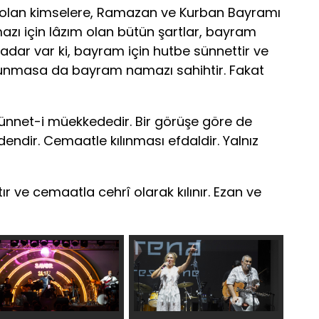
 olan kimselere, Ramazan ve Kurban Bayramı
zı için lâzım olan bütün şartlar, bayram
kadar var ki, bayram için hutbe sünnettir ve
unmasa da bayram namazı sahihtir. Fakat
ünnet-i müekkededir. Bir görüşe göre de
rdendir. Cemaatle kılınması efdaldir. Yalnız
ır ve cemaatla cehrî olarak kılınır. Ezan ve