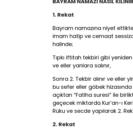
BAYRAM NAMAZI NASIL KILINI
1. Rekat
Bayram namazına niyet ettikten 
imam hatip ve cemaat sessizce
halinde;
Tıpkı iftitah tekbiri gibi yeniden 
ve eller yanlara salınır,
Sonra 2. Tekbir alınır ve eller y
bu sefer eller göbek hizasında
açıktan “Fatiha suresi” ile bir
geçecek miktarda Kur’an-ı Ker
Rüku ve secde yapılarak 2. Rekat
2. Rekat