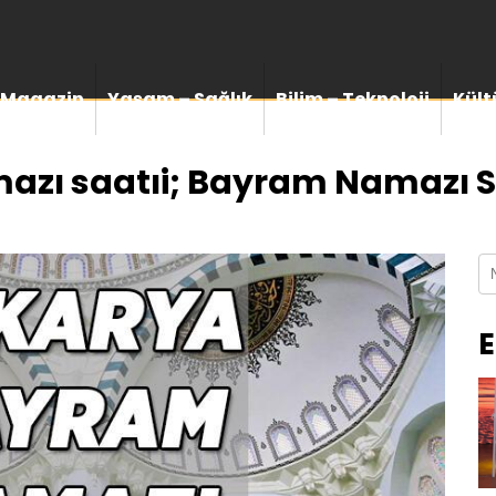
Magazin
Yaşam – Sağlık
Bilim – Teknoloji
Kült
azı saatıi; Bayram Namazı 
E