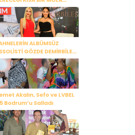
NCESİ 13 AĞUSTOS’TA SON
EZ HARBİYE’DE OLACAK!
AHNELERİN ALBÜMSÜZ
SSOLİSTİ GÖZDE DEMİRBİLEK,
R1 MAGAZİN’DE: “SON
SSOLİST OLARAK VAR
LACAĞIM!”
emet Akalın, Sefo ve LVBEL
5 Bodrum’u Salladı