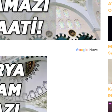
A
O
A
M
G
o
o
g
l
e
News
S
H
K
R