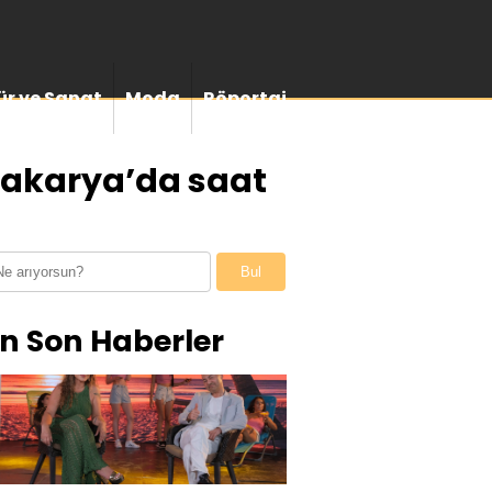
ür ve Sanat
Moda
Röportaj
Sakarya’da saat
Bul
n Son Haberler