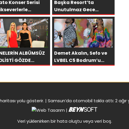
to Konser Serisi
Başka Resort’ta
kseverlerle
Unutulmaz Gece
uşmaya Devam
Özülkü Çifti Bodrum’u
or
Büyüledi
NELERİN ALBÜMSÜZ
Demet Akalın, Sefo ve
OLİSTİ GÖZDE
LVBEL C5 Bodrum’u
RBİLEK, NR1
Salladı
AZİN’DE: “SON
OLİST OLARAK VAR
CAĞIM!”
haritası
yolu gösterir. |
Samsun’da otomobil takla attı: 2 ağır y
|
Veri yüklenirken bir hata oluştu veya veri boş.