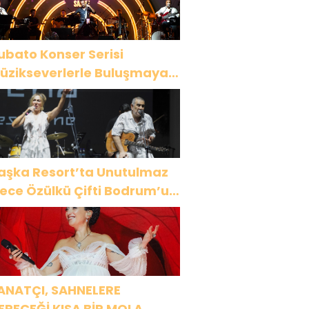
ubato Konser Serisi
üzikseverlerle Buluşmaya
evam Ediyor
aşka Resort’ta Unutulmaz
ülkü Çifti Bodrum’u
üyüledi
ANATÇI, SAHNELERE
ERECEĞİ KISA BİR MOLA