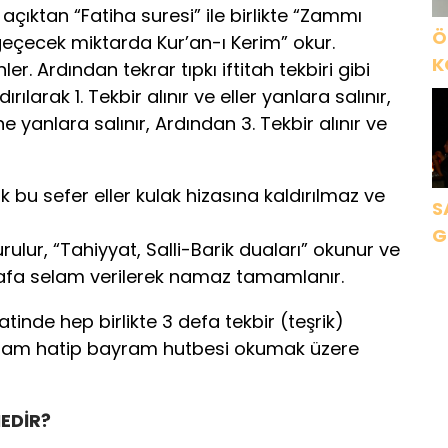
açıktan “Fatiha suresi” ile birlikte “Zammı
Ö
eçecek miktarda Kur’an-ı Kerim” okur.
K
. Ardından tekrar tıpkı iftitah tekbiri gibi
B
rılarak 1. Tekbir alınır ve eller yanlara salınır,
C
ine yanlara salınır, Ardından 3. Tekbir alınır ve
K
k bu sefer eller kulak hizasına kaldırılmaz ve
S
G
lur, “Tahiyyat, Salli-Barik duaları” okunur ve
K
afa selam verilerek namaz tamamlanır.
inde hep birlikte 3 defa tekbir (teşrik)
kte imam hatip bayram hutbesi okumak üzere
EDİR?