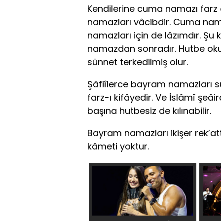
Kendilerine cuma namazı farz
namazları vâcibdir. Cuma nama
namazları için de lâzımdır. Şu 
namazdan sonradır. Hutbe ok
sünnet terkedilmiş olur.
Şâfiîlerce bayram namazları s
farz-ı kifâyedir. Ve İslâmî şeâi
başına hutbesiz de kılınabilir.
Bayram namazları ikişer rek’att
kâmeti yoktur.