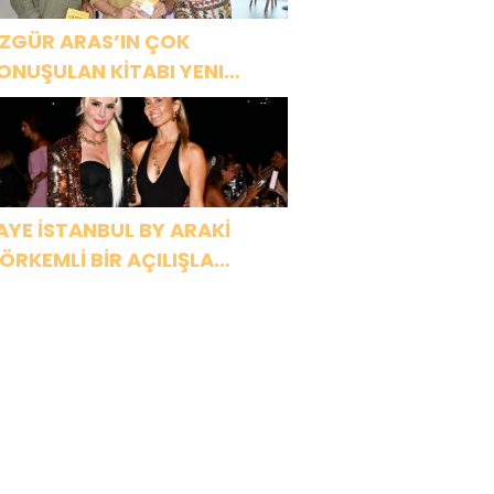
ZGÜR ARAS’IN ÇOK
ONUŞULAN KİTABI YENI
ASKISINI TITANIC LUXURY
OLLECTION BODRUM’DA
UTLADI
AYE İSTANBUL BY ARAKİ
ÖRKEMLİ BİR AÇILIŞLA
APILARINI AÇTI!