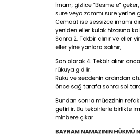
İmam; gizlice “Besmele” çeker, 
sure veya zammı sure yerine g
Cemaat ise sessizce imamı dinler
yeniden eller kulak hizasına kaldı
Sonra 2. Tekbir alınır ve eller y
eller yine yanlara salınır,
Son olarak 4. Tekbir alınır anca
rükuya gidilir.
Rüku ve secdenin ardından oturu
önce sağ tarafa sonra sol tar
Bundan sonra müezzinin refakat
getirilir. Bu tekbirlerle birli
minbere çıkar.
BAYRAM NAMAZININ HÜKMÜ N