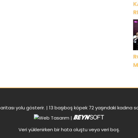
K
R
R
M
D
aritası
yolu gösterir. |
13 başıboş köpek 72 yaşındaki kadına sal
|
Veri yüklenirken bir hata oluştu veya veri boş.