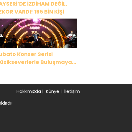
AYSERİ’DE İZDİHAM DEĞİL,
EKOR VARDI! 195 BİN KİŞİ
ubato Konser Serisi
üzikseverlerle Buluşmaya
evam Ediyor
Hakkımızda
|
Künye
|
İletişim
dırdı!