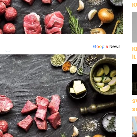
K
P
G
o
o
g
l
e
News
K
İ
“
ç
S
S
S
D
K