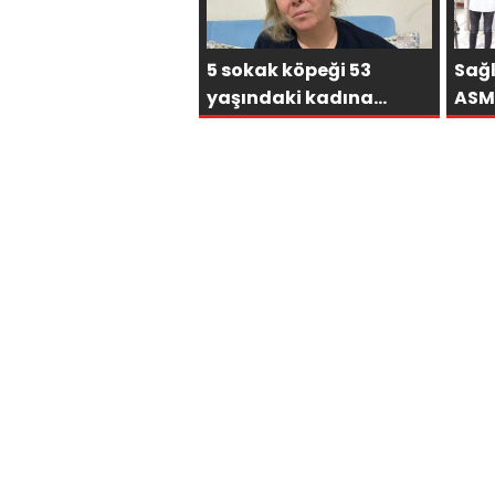
5 sokak köpeği 53
Sağ
yaşındaki kadına
ASM
dehşeti yaşattı: Bir
için
çare bulunsun