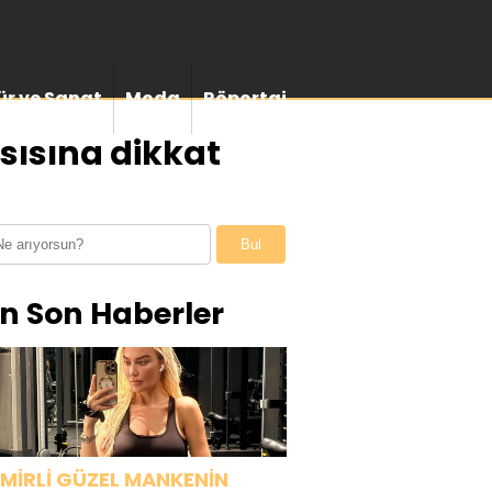
ür ve Sanat
Moda
Röportaj
sısına dikkat
Bul
n Son Haberler
ZMİRLİ GÜZEL MANKENİN