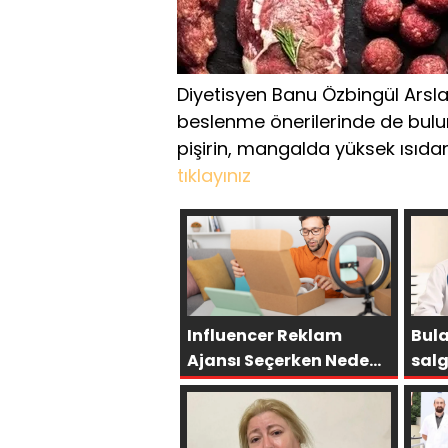
Diyetisyen Banu Özbingül Arsla
beslenme önerilerinde de bulun
pişirin, mangalda yüksek ısıdan 
tıklayınız
Influencer Reklam
Bula
Ajansı Seçerken Neden
salg
Doğru Ajans Hayati
Öneme Sahiptir?