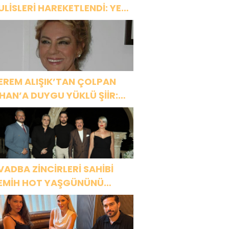
ULİSLERİ HAREKETLENDİ: YENİ
ROJELER YOLDA!
EREM ALIŞIK’TAN ÇOLPAN
LHAN’A DUYGU YÜKLÜ ŞİİR:
Bir Attila İlhan şiirinden
ıkmıştı sanki”
VADBA ZİNCİRLERİ SAHİBİ
EMİH HOT YAŞGÜNÜNÜ
ANAT VE CEMİYET
ÜNYASININ ÜNLÜ İSİMLERİYLE
UTLADI!