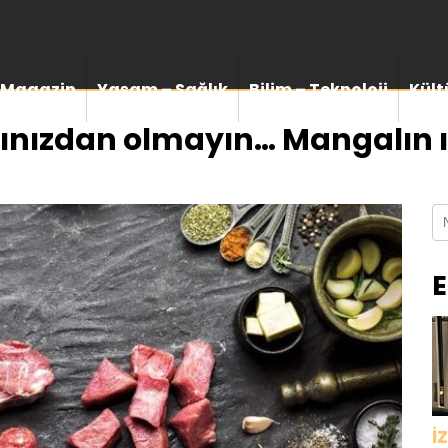
Magazin
Yaşam – Sağlık
Bilim – Teknoloji
Kült
nızdan olmayın… Mangalın ı
E
İ