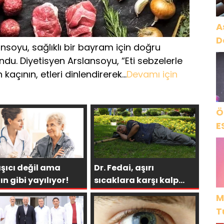
A
D
nsoyu, sağlıklı bir bayram için doğru
du. Diyetisyen Arslansoyu, “Eti sebzelerle
kaçının, etleri dinlendirerek…
Devamı için
Ö
E
şıcı değil ama
Dr. Fedai, aşırı
ın gibi yayılıyor!
sıcaklara karşı kalp
hastalarını uyardı
M
T