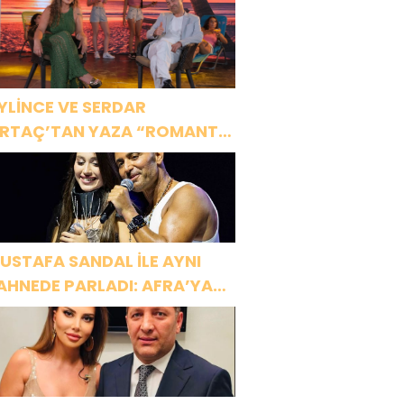
YLİNCE VE SERDAR
RTAÇ’TAN YAZA “ROMANTİK
ŞK” BOMBASI!
USTAFA SANDAL İLE AYNI
AHNEDE PARLADI: AFRA’YA
ARBİYE’DE BÜYÜK ALKIŞ