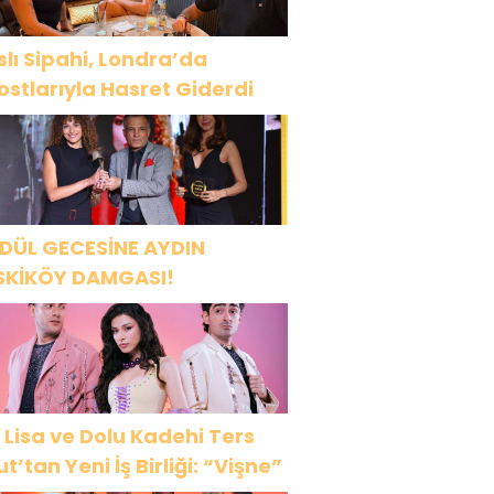
slı Sipahi, Londra’da
ostlarıyla Hasret Giderdi
DÜL GECESİNE AYDIN
SKİKÖY DAMGASI!
 Lisa ve Dolu Kadehi Ters
ut’tan Yeni İş Birliği: “Vişne”