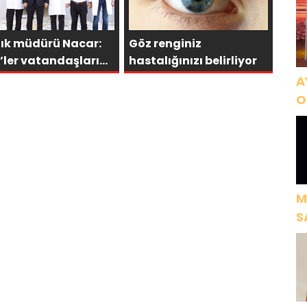
lık müdürü Nacar:
Göz renginiz
’ler vatandaşlarımız
hastalığınızı belirliyor
 önemli
A
O
A
M
S
H