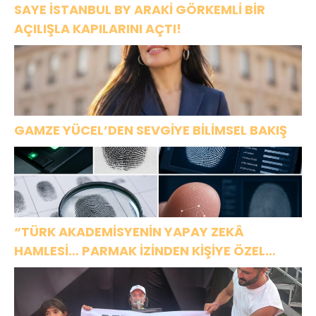
SAYE İSTANBUL BY ARAKİ GÖRKEMLİ BİR
AÇILIŞLA KAPILARINI AÇTI!
GAMZE YÜCEL’DEN SEVGİYE BİLİMSEL BAKIŞ
“TÜRK AKADEMİSYENİN YAPAY ZEKÂ
HAMLESİ… PARMAK İZİNDEN KİŞİYE ÖZEL
ANALİZ”