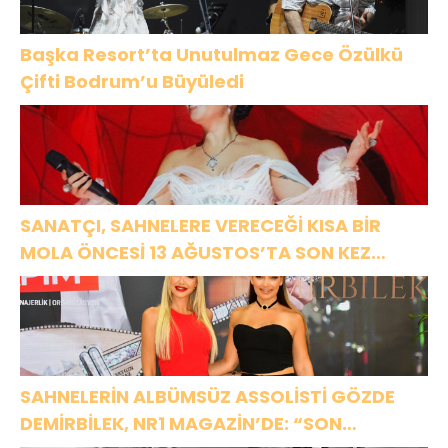
Başka Resort’ta Unutulmaz Gece Özülkü
Çifti Bodrum’u Büyüledi
SANATÇI, SAHNELERE VERECEĞİ KISA BİR
MOLA ÖNCESİ 13 AĞUSTOS’TA SON KEZ
HARBİYE’DE OLACAK!
SAHNELERİN ALBÜMSÜZ ASSOLİSTİ GÖZDE
DEMİRBİLEK, NR1 MAGAZİN’DE: “SON