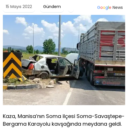
15 Mayıs 2022
Gündem
G
o
o
g
l
e
News
Kaza, Manisa’nın Soma ilçesi Soma-Savaştepe-
Bergama Karayolu kavşağında meydana geldi.