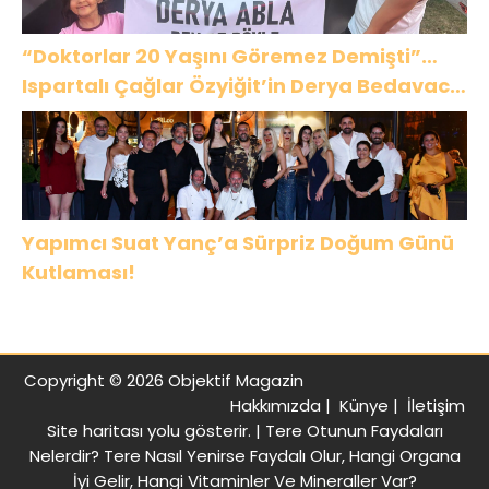
“Doktorlar 20 Yaşını Göremez Demişti”…
Ispartalı Çağlar Özyiğit’in Derya Bedavacı
Buluşması Duygulandırdı
Yapımcı Suat Yanç’a Sürpriz Doğum Günü
Kutlaması!
Copyright © 2026 Objektif Magazin
Hakkımızda
|
Künye
|
İletişim
Site haritası
yolu gösterir. |
Tere Otunun Faydaları
Nelerdir? Tere Nasıl Yenirse Faydalı Olur, Hangi Organa
İyi Gelir, Hangi Vitaminler Ve Mineraller Var?