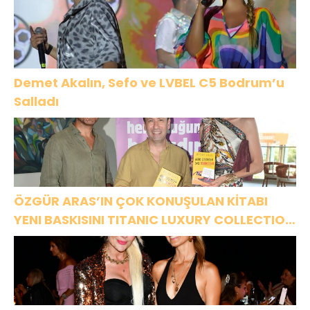
ASSOLİST OLARAK VAR OLACAĞIM!”
Demet Akalın, Sefo ve LVBEL C5 Bodrum’u
Salladı
ÖZGÜR ARAS’IN ÇOK KONUŞULAN KİTABI
YENI BASKISINI TITANIC LUXURY COLLECTION
BODRUM’DA KUTLADI