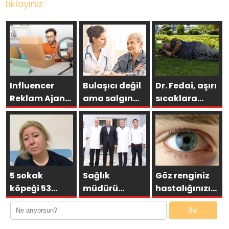
tıklayınız
Influencer
Bulaşıcı değil
Dr. Fedai, aşırı
Reklam Ajansı
ama salgın
sıcaklara
Seçerken
gibi yayılıyor!
karşı kalp
Neden Doğru
hastalarını
Ajans Hayati
uyardı
Öneme
Sahiptir?
5 sokak
Sağlık
Göz renginiz
köpeği 53
müdürü
hastalığınızı
yaşındaki
Nacar:
belirliyor
Bul
kadına
ASM’ler vatandaşlarımız
dehşeti
için önemli