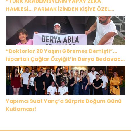
“TÜRK AKADEMİSYENİN YAPAY ZEKÂ
HAMLESİ… PARMAK İZİNDEN KİŞİYE ÖZEL
ANALİZ”
“Doktorlar 20 Yaşını Göremez Demişti”…
Ispartalı Çağlar Özyiğit’in Derya Bedavacı
Buluşması Duygulandırdı
Yapımcı Suat Yanç’a Sürpriz Doğum Günü
Kutlaması!