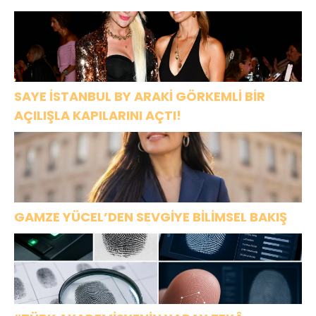
BODRUM’DA KUTLADI
SAYE İSTANBUL BY ARAKİ GÖRKEMLİ BİR
AÇILIŞLA KAPILARINI AÇTI!
GAMZE YÜCEL’DEN SEVGİYE BİLİMSEL BAKIŞ