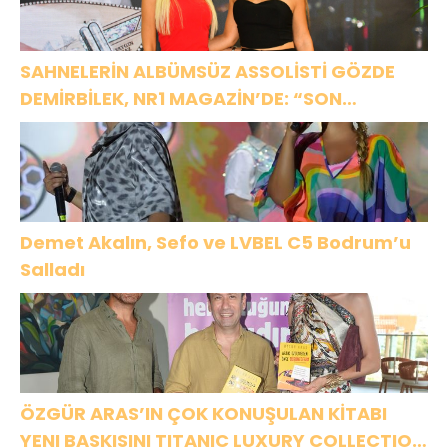
SAHNELERİN ALBÜMSÜZ ASSOLİSTİ GÖZDE
DEMİRBİLEK, NR1 MAGAZİN’DE: “SON
ASSOLİST OLARAK VAR OLACAĞIM!”
Demet Akalın, Sefo ve LVBEL C5 Bodrum’u
Salladı
ÖZGÜR ARAS’IN ÇOK KONUŞULAN KİTABI
YENI BASKISINI TITANIC LUXURY COLLECTION