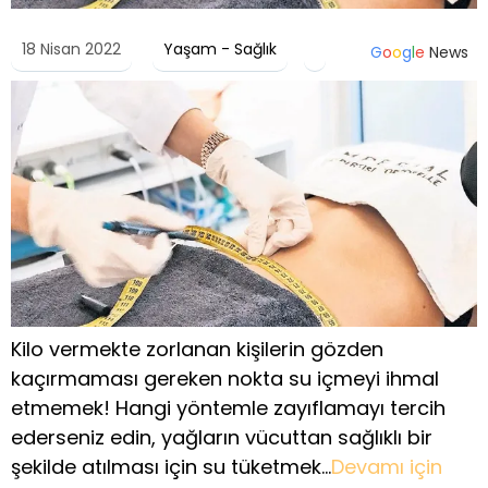
18 Nisan 2022
Yaşam - Sağlık
G
o
o
g
l
e
News
Kilo vermekte zorlanan kişilerin gözden
kaçırmaması gereken nokta su içmeyi ihmal
etmemek! Hangi yöntemle zayıflamayı tercih
ederseniz edin, yağların vücuttan sağlıklı bir
şekilde atılması için su tüketmek…
Devamı için