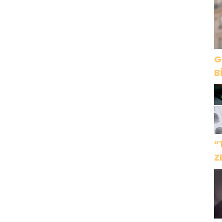
K
G
B
“
Z
İ