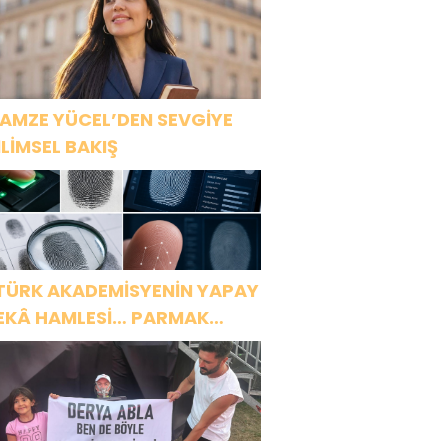
APILARINI AÇTI!
AMZE YÜCEL’DEN SEVGİYE
İLİMSEL BAKIŞ
TÜRK AKADEMİSYENİN YAPAY
EKÂ HAMLESİ… PARMAK
ZİNDEN KİŞİYE ÖZEL ANALİZ”