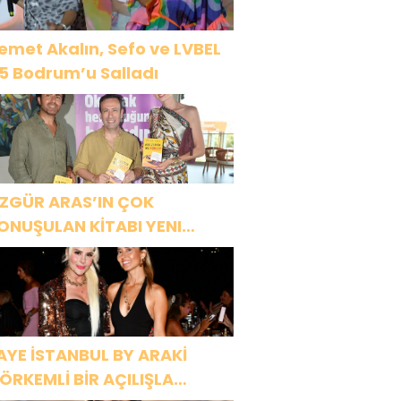
emet Akalın, Sefo ve LVBEL
5 Bodrum’u Salladı
ZGÜR ARAS’IN ÇOK
ONUŞULAN KİTABI YENI
ASKISINI TITANIC LUXURY
OLLECTION BODRUM’DA
UTLADI
AYE İSTANBUL BY ARAKİ
ÖRKEMLİ BİR AÇILIŞLA