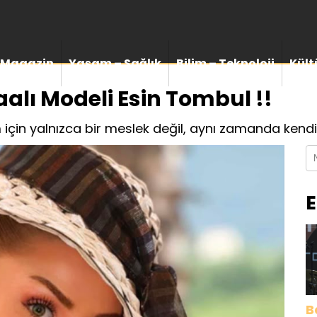
Magazin
Yaşam – Sağlık
Bilim – Teknoloji
Kült
alı Modeli Esin Tombul !!
için yalnızca bir meslek değil, aynı zamanda kendi
E
B