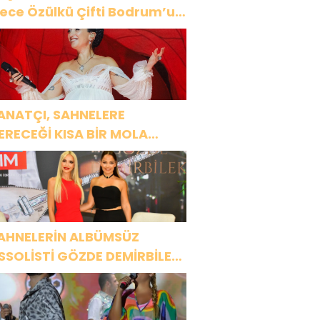
ülkü Çifti Bodrum’u
üyüledi
ANATÇI, SAHNELERE
ERECEĞİ KISA BİR MOLA
NCESİ 13 AĞUSTOS’TA SON
EZ HARBİYE’DE OLACAK!
AHNELERİN ALBÜMSÜZ
SSOLİSTİ GÖZDE DEMİRBİLEK,
R1 MAGAZİN’DE: “SON
SSOLİST OLARAK VAR
LACAĞIM!”