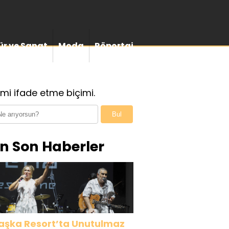
ür ve Sanat
Moda
Röportaj
mi ifade etme biçimi.
Bul
n Son Haberler
aşka Resort’ta Unutulmaz