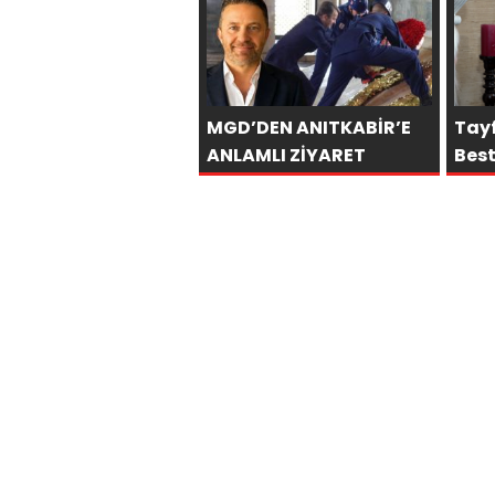
MGD’DEN ANITKABİR’E
Tay
ANLAMLI ZİYARET
Bes
hede
ula