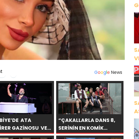
Gece Öz
B
S
V
Ö
at
G
o
o
g
l
e
News
K
S
A
N
BİYE’DE ATA
“ÇAKALLARLA DANS 8,
A
İRER GAZİNOSU VE
SERİNİN EN KOMİK
LERCE KAHKAHA
FİLMLERİNDEN BİRİ
O