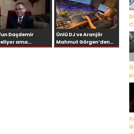
OLUYOR”
D
C
fun Daşdemir
Ünlü DJ ve Aranjör
teliyor ama
Mahmut Görgen’den
flerine
Yeni Uluslararası Tekli:
ştıramıyor
“Feel So High”
Ö
K
B
C
K
S
G