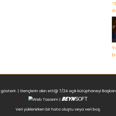
“
G
Ç
B
D
Y
D
gösterir. |
Gençlerin akın ettiği 7/24 açık kütüphaneyi Başk
|
Veri yüklenirken bir hata oluştu veya veri boş.