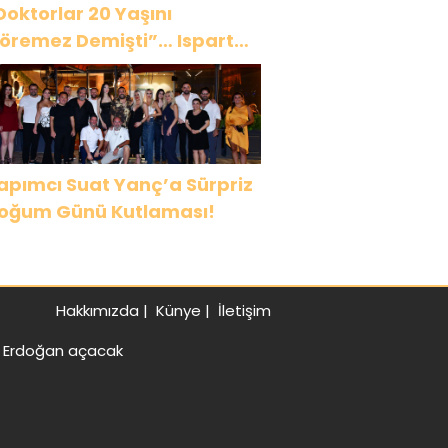
Doktorlar 20 Yaşını
öremez Demişti”… Ispartalı
ağlar Özyiğit’in Derya
edavacı Buluşması
uygulandırdı
apımcı Suat Yanç’a Sürpriz
oğum Günü Kutlaması!
Hakkımızda
|
Künye
|
İletişim
an Erdoğan açacak