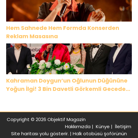
Hem Sahnede Hem Formda Konserden
Reklam Masasına
Kahraman Doygun’un Oğlunun Düğününe
Yoğun İlgi! 3 Bin Davetli Görkemli Gecede
Buluştu
Copyright © 2026 Objektif Magazin
Hakkımızda
|
Künye
|
İletişim
Site haritası
yolu gösterir. |
Halk otobüsü şoförünün