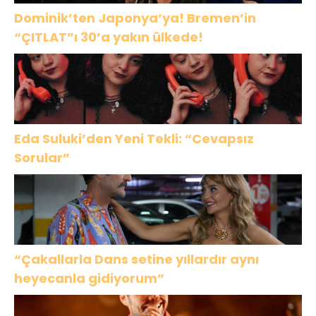
Dominik’ten Japonya’ya! Bremen’in
“ÇITLAT”ı 30’a yakın ülkede!
Eda Suluki’den Yeni Tekli: “Cevapsız
Sorular”
“Çakallarla Dans setine yıllardır aynı
heyecanla gidiyorum”