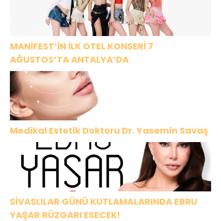
izliyici ile
buluşuyor.
MANİFEST’İN İLK OTEL KONSERİ 7
AĞUSTOS’TA ANTALYA’DA
Medikal Estetik Doktoru Dr. Yasemin Savaş
SİVASLILAR GÜNÜ KUTLAMALARINDA EBRU
YAŞAR RÜZGARI ESECEK!