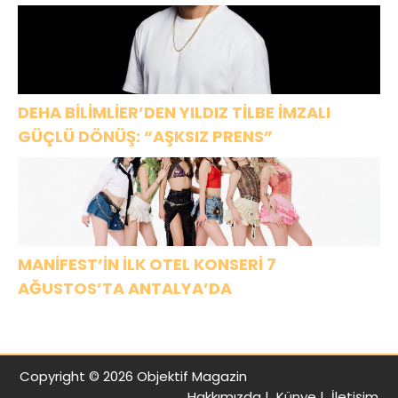
DEHA BİLİMLİER’DEN YILDIZ TİLBE İMZALI
GÜÇLÜ DÖNÜŞ: “AŞKSIZ PRENS”
MANİFEST’İN İLK OTEL KONSERİ 7
AĞUSTOS’TA ANTALYA’DA
Copyright © 2026 Objektif Magazin
Hakkımızda
|
Künye
|
İletişim