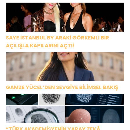
High”
SAYE İSTANBUL BY ARAKİ GÖRKEMLİ BİR
AÇILIŞLA KAPILARINI AÇTI!
GAMZE YÜCEL’DEN SEVGİYE BİLİMSEL BAKIŞ
“TÜRK AKADEMİSYENİN YAPAY ZEKÂ