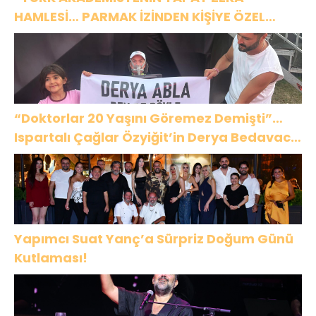
HAMLESİ… PARMAK İZİNDEN KİŞİYE ÖZEL
ANALİZ”
“Doktorlar 20 Yaşını Göremez Demişti”…
Ispartalı Çağlar Özyiğit’in Derya Bedavacı
Buluşması Duygulandırdı
Yapımcı Suat Yanç’a Sürpriz Doğum Günü
Kutlaması!