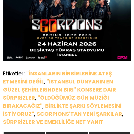
Etiketler:
"İNSANLARIN BİRBİRLERİNE ATEŞ
ETMESİNİ DEĞİL
,
"İSTANBUL DÜNYANIN EN
GÜZEL ŞEHİRLERİNDEN BİRİ" KONSERE DAİR
SÜRPRİZLER
,
"ÖLDÜĞÜMÜZ GÜN MÜZİĞİ
BIRAKACAĞIZ"
,
BİRLİKTE ŞARKI SÖYLEMESİNİ
İSTİYORUZ"
,
SCORPIONS'TAN YENİ ŞARKILAR
,
SÜRPRİZLER VE EMEKLİLİĞE NET YANIT