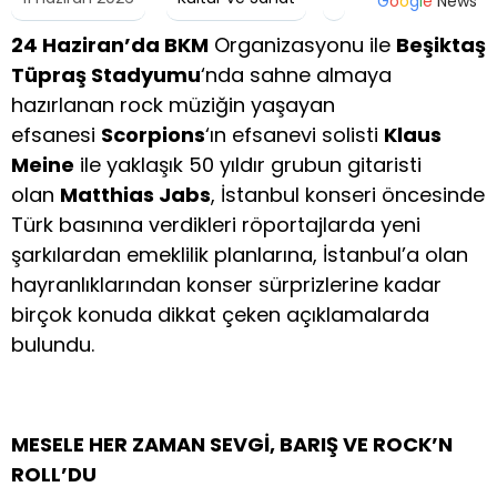
G
o
o
g
l
e
News
24 Haziran’da BKM
Organizasyonu ile
Beşiktaş
Tüpraş Stadyumu
‘nda sahne almaya
hazırlanan rock müziğin yaşayan
efsanesi
Scorpions
‘ın efsanevi solisti
Klaus
Meine
ile yaklaşık 50 yıldır grubun gitaristi
olan
Matthias Jabs
, İstanbul konseri öncesinde
Türk basınına verdikleri röportajlarda yeni
şarkılardan emeklilik planlarına, İstanbul’a olan
hayranlıklarından konser sürprizlerine kadar
birçok konuda dikkat çeken açıklamalarda
bulundu.
MESELE HER ZAMAN SEVGİ, BARIŞ VE ROCK’N
ROLL’DU