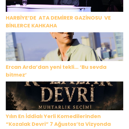
HARBİYE’DE ATA DEMİRER GAZİNOSU VE
BİNLERCE KAHKAHA
Ercan Arda’dan yeni tekli… ‘Bu sevda
bitmez’
Yılın En İddialı Yerli Komedilerinden
“Kozalak Devri” 7 Ağustos’ta Vizyonda