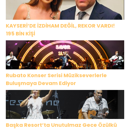
KAYSERİ’DE İZDİHAM DEĞİL, REKOR VARDI!
195 BİN KİŞİ
Rubato Konser Serisi Müzikseverlerle
Buluşmaya Devam Ediyor
Başka Resort’ta Unutulmaz Gece Özülkü