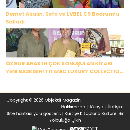
Demet Akalın, Sefo ve LVBEL C5 Bodrum’u
Salladı
ÖZGÜR ARAS’IN ÇOK KONUŞULAN KİTABI
YENI BASKISINI TITANIC LUXURY COLLECTION
BODRUM’DA KUTLADI
Copyright © 2026 Objektif Magazin
Hakkımızda
|
Künye
|
İletişim
Site haritası
yolu gösterir. |
Kürtçe Kitaplarla Kültürel Bir
Yolculuğa Çıkın
|