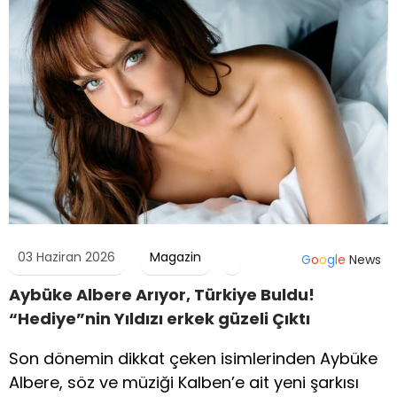
03 Haziran 2026
Magazin
G
o
o
g
l
e
News
Aybüke Albere Arıyor, Türkiye Buldu!
“Hediye”nin Yıldızı erkek güzeli Çıktı
Son dönemin dikkat çeken isimlerinden Aybüke
Albere, söz ve müziği Kalben’e ait yeni şarkısı