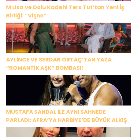
M Lisa ve Dolu Kadehi Ters Tut’tan Yeni İş
Birliği: “Vişne”
AYLİNCE VE SERDAR ORTAÇ’TAN YAZA
“ROMANTİK AŞK” BOMBASI!
MUSTAFA SANDAL İLE AYNI SAHNEDE
PARLADI: AFRA’YA HARBİYE’DE BÜYÜK ALKIŞ