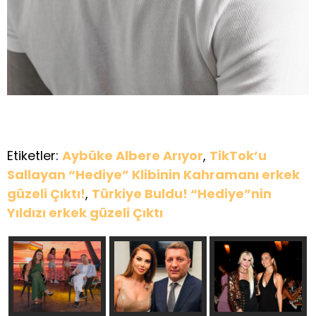
Etiketler:
Aybüke Albere Arıyor
,
TikTok’u
Sallayan “Hediye” Klibinin Kahramanı erkek
güzeli Çıktı!
,
Türkiye Buldu! “Hediye”nin
Yıldızı erkek güzeli Çıktı