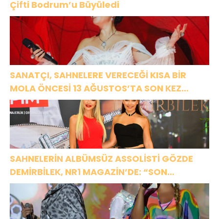
Çifti Bodrum’u Büyüledi
SANATÇI, SAHNELERE VERECEĞİ KISA BİR
MOLA ÖNCESİ 13 AĞUSTOS’TA SON KEZ
HARBİYE’DE OLACAK!
SAHNELERİN ALBÜMSÜZ ASSOLİSTİ GÖZDE
DEMİRBİLEK, NR1 MAGAZİN’DE: “SON
ASSOLİST OLARAK VAR OLACAĞIM!”