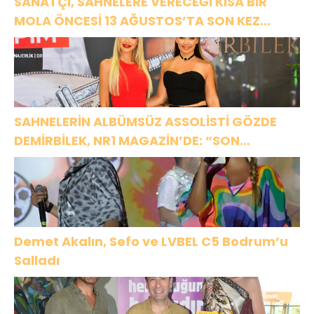
SANATÇI, SAHNELERE VERECEĞİ KISA BİR
MOLA ÖNCESİ 13 AĞUSTOS’TA SON KEZ
HARBİYE’DE OLACAK!
SAHNELERİN ALBÜMSÜZ ASSOLİSTİ GÖZDE
DEMİRBİLEK, NR1 MAGAZİN’DE: “SON
ASSOLİST OLARAK VAR OLACAĞIM!”
Demet Akalın, Sefo ve LVBEL C5 Bodrum’u
Salladı