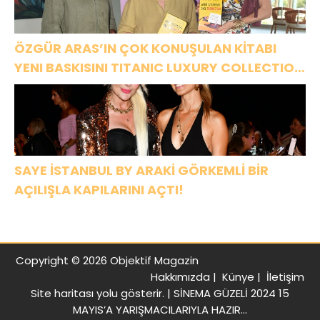
ÖZGÜR ARAS’IN ÇOK KONUŞULAN KİTABI
YENI BASKISINI TITANIC LUXURY COLLECTION
BODRUM’DA KUTLADI
SAYE İSTANBUL BY ARAKİ GÖRKEMLİ BİR
AÇILIŞLA KAPILARINI AÇTI!
Copyright © 2026 Objektif Magazin
Hakkımızda
|
Künye
|
İletişim
Site haritası
yolu gösterir. |
SİNEMA GÜZELİ 2024 15
MAYIS’A YARIŞMACILARIYLA HAZIR…