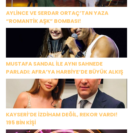
OLACAĞIM!”
AYLİNCE VE SERDAR ORTAÇ’TAN YAZA
“ROMANTİK AŞK” BOMBASI!
MUSTAFA SANDAL İLE AYNI SAHNEDE
PARLADI: AFRA’YA HARBİYE’DE BÜYÜK ALKIŞ
KAYSERİ’DE İZDİHAM DEĞİL, REKOR VARDI!
195 BİN KİŞİ