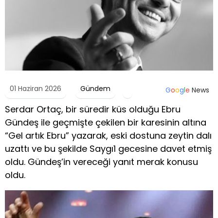
01 Haziran 2026
Gündem
G
o
o
g
l
e
News
Serdar Ortaç, bir süredir küs olduğu Ebru
Gündeş ile geçmişte çekilen bir karesinin altına
“Gel artık Ebru” yazarak, eski dostuna zeytin dalı
uzattı ve bu şekilde Saygı1 gecesine davet etmiş
oldu. Gündeş’in vereceği yanıt merak konusu
oldu.