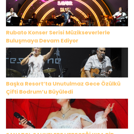
Rubato Konser Serisi Müzikseverlerle
Buluşmaya Devam Ediyor
Başka Resort’ta Unutulmaz Gece Özülkü
Çifti Bodrum’u Büyüledi