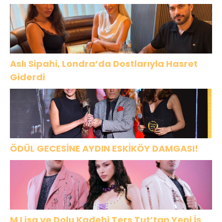
ÜNLÜ İSİMLERİYLE KUTLADI!
Aslı Sipahi, Londra’da Dostlarıyla Hasret
Giderdi
ÖDÜL GECESİNE AYDIN ESKİKÖY DAMGASI!
M Lisa ve Dolu Kadehi Ters Tut’tan Yeni İş