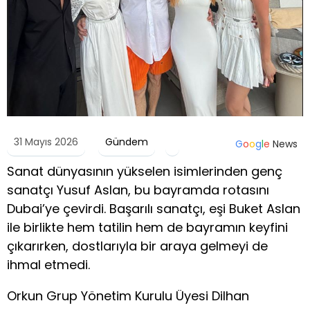
31 Mayıs 2026
Gündem
G
o
o
g
l
e
News
Sanat dünyasının yükselen isimlerinden genç
sanatçı Yusuf Aslan, bu bayramda rotasını
Dubai’ye çevirdi. Başarılı sanatçı, eşi Buket Aslan
ile birlikte hem tatilin hem de bayramın keyfini
çıkarırken, dostlarıyla bir araya gelmeyi de
ihmal etmedi.
Orkun Grup Yönetim Kurulu Üyesi Dilhan