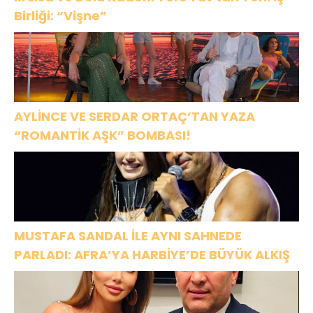
Birliği: “Vişne”
AYLİNCE VE SERDAR ORTAÇ’TAN YAZA
“ROMANTİK AŞK” BOMBASI!
MUSTAFA SANDAL İLE AYNI SAHNEDE
PARLADI: AFRA’YA HARBİYE’DE BÜYÜK ALKIŞ