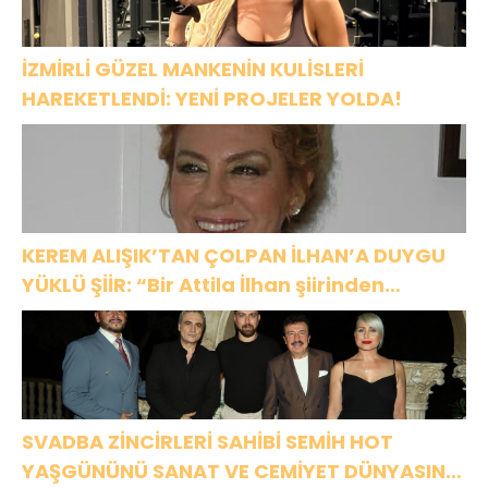
İZMİRLİ GÜZEL MANKENİN KULİSLERİ
HAREKETLENDİ: YENİ PROJELER YOLDA!
KEREM ALIŞIK’TAN ÇOLPAN İLHAN’A DUYGU
YÜKLÜ ŞİİR: “Bir Attila İlhan şiirinden
çıkmıştı sanki”
SVADBA ZİNCİRLERİ SAHİBİ SEMİH HOT
YAŞGÜNÜNÜ SANAT VE CEMİYET DÜNYASININ