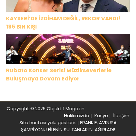
KAYSERİ’DE İZDİHAM DEĞİL, REKOR VARDI!
195 BİN KİŞİ
Rubato Konser Serisi Müzikseverlerle
Buluşmaya Devam Ediyor
Copyright © 2026 Objektif Magazin
Hakkımızda
|
Künye
|
İletişim
Site haritası
yolu gösterir. |
FRANKIE, AVRUPA
ŞAMPİYONU FİLENİN SULTANLARI’NI AĞIRLADI!