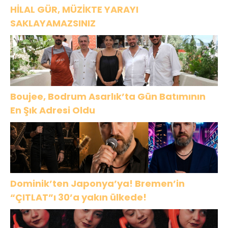
HİLAL GÜR, MÜZİKTE YARAYI
SAKLAYAMAZSINIZ
Boujee, Bodrum Asarlık’ta Gün Batımının
En Şık Adresi Oldu
Dominik’ten Japonya’ya! Bremen’in
“ÇITLAT”ı 30’a yakın ülkede!