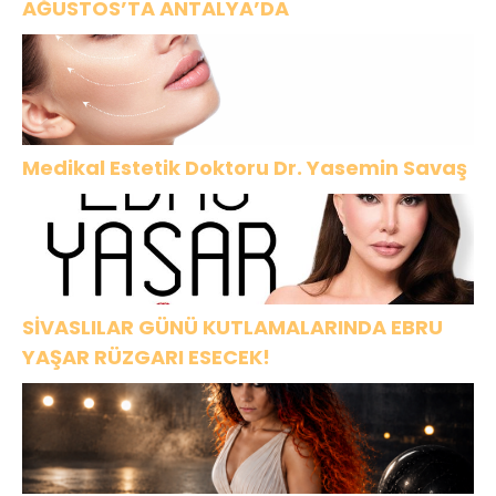
AĞUSTOS’TA ANTALYA’DA
Medikal Estetik Doktoru Dr. Yasemin Savaş
SİVASLILAR GÜNÜ KUTLAMALARINDA EBRU
YAŞAR RÜZGARI ESECEK!