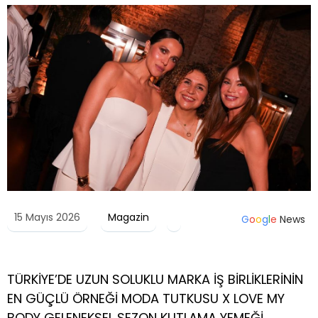
15 Mayıs 2026
Magazin
G
o
o
g
l
e
News
TÜRKİYE’DE UZUN SOLUKLU MARKA İŞ BİRLİKLERİNİN
EN GÜÇLÜ ÖRNEĞİ MODA TUTKUSU X LOVE MY
BODY GELENEKSEL SEZON KUTLAMA YEMEĞİ