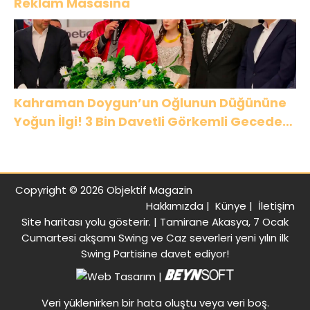
Reklam Masasına
Kahraman Doygun’un Oğlunun Düğününe
Yoğun İlgi! 3 Bin Davetli Görkemli Gecede
Buluştu
Copyright © 2026 Objektif Magazin
Hakkımızda
|
Künye
|
İletişim
Site haritası
yolu gösterir. |
Tamirane Akasya, 7 Ocak
Cumartesi akşamı Swing ve Caz severleri yeni yılın ilk
Swing Partisine davet ediyor!
|
Veri yüklenirken bir hata oluştu veya veri boş.