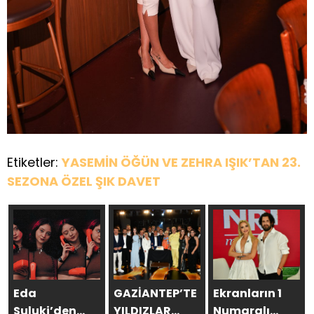
Etiketler:
YASEMİN ÖĞÜN VE ZEHRA IŞIK’TAN 23.
SEZONA ÖZEL ŞIK DAVET
Eda
GAZİANTEP’TE
Ekranların 1
Suluki’den
YILDIZLAR
Numaralı