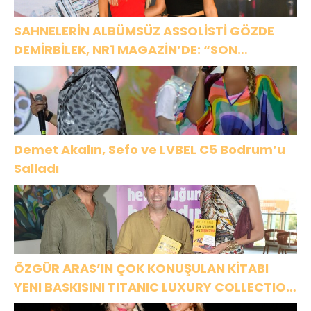
SAHNELERİN ALBÜMSÜZ ASSOLİSTİ GÖZDE
DEMİRBİLEK, NR1 MAGAZİN’DE: “SON
ASSOLİST OLARAK VAR OLACAĞIM!”
Demet Akalın, Sefo ve LVBEL C5 Bodrum’u
Salladı
ÖZGÜR ARAS’IN ÇOK KONUŞULAN KİTABI
YENI BASKISINI TITANIC LUXURY COLLECTION
BODRUM’DA KUTLADI