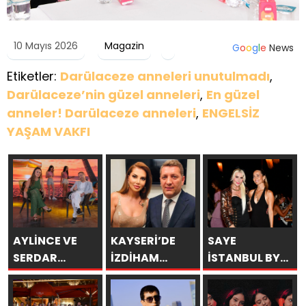
10 Mayıs 2026
Magazin
G
o
o
g
l
e
News
Etiketler:
Darülaceze anneleri unutulmadı
,
Darülaceze’nin güzel anneleri
,
En güzel
anneler! Darülaceze anneleri
,
ENGELSİZ
YAŞAM VAKFI
AYLİNCE VE
KAYSERİ’DE
SAYE
SERDAR
İZDİHAM
İSTANBUL BY
ORTAÇ’TAN
DEĞİL, REKOR
ARAKİ
YAZA
VARDI! 195 BİN
GÖRKEMLİ BİR