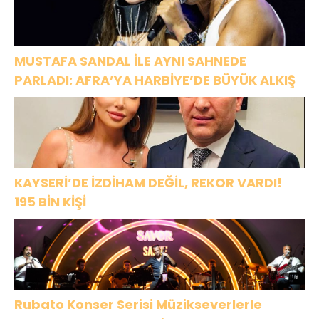
MUSTAFA SANDAL İLE AYNI SAHNEDE
PARLADI: AFRA’YA HARBİYE’DE BÜYÜK ALKIŞ
KAYSERİ’DE İZDİHAM DEĞİL, REKOR VARDI!
195 BİN KİŞİ
Rubato Konser Serisi Müzikseverlerle