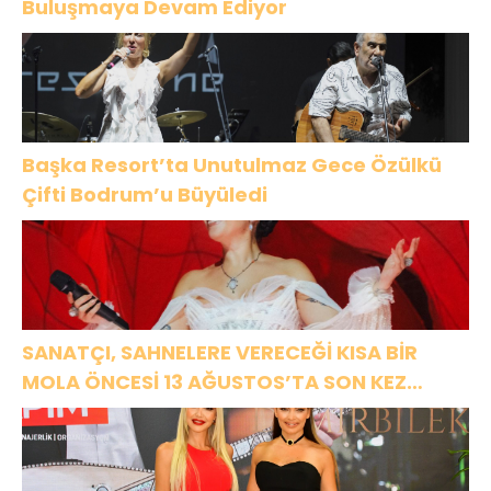
Buluşmaya Devam Ediyor
Başka Resort’ta Unutulmaz Gece Özülkü
Çifti Bodrum’u Büyüledi
SANATÇI, SAHNELERE VERECEĞİ KISA BİR
MOLA ÖNCESİ 13 AĞUSTOS’TA SON KEZ
HARBİYE’DE OLACAK!