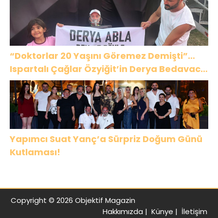
“Doktorlar 20 Yaşını Göremez Demişti”…
Ispartalı Çağlar Özyiğit’in Derya Bedavacı
Buluşması Duygulandırdı
Yapımcı Suat Yanç’a Sürpriz Doğum Günü
Kutlaması!
Copyright © 2026 Objektif Magazin
Hakkımızda
|
Künye
|
İletişim