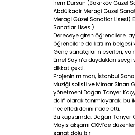
İrem Dursun (Bakırköy Güzel Sa
Abdülkadir Meragi Güzel Sanatl
Meragi Güzel Sanatlar Lisesi) 
Sanatlar Lisesi)
Dereceye giren öğrencilere, a
öğrencilere de katılım belgesi v
Genç sanatçıların eserleri, yal
Emel Sayın’a duydukları sevgi 
dikkat çekti.
Projenin mimarı, İstanbul Sanat
Müziği solisti ve Mimar Sinan 
yönetmeni Doğan Tanyer Koçyiği
dalı” olarak tanımlayarak, bu i
hedeflediklerini ifade etti.
Bu kapsamda, Doğan Tanyer Ge
Mayıs akşamı CKM’de düzenlenec
sanat dolu bir