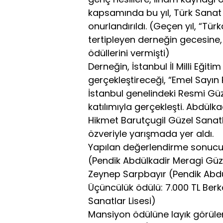
kapsamında bu yıl, Türk Sanat 
onurlandırıldı. (Geçen yıl, “Tü
tertipleyen derneğin gecesine,
ödüllerini vermişti)
Derneğin, İstanbul İl Milli Eği
gerçekleştireceği, “Emel Sayın
İstanbul genelindeki Resmi Güz
katılımıyla gerçekleşti. Abdülk
Hikmet Barutçugil Güzel Sanatla
özveriyle yarışmada yer aldı.
Yapılan değerlendirme sonucunda
(Pendik Abdülkadir Meragi Güzel 
Zeynep Sarpbayır (Pendik Abdü
Üçüncülük ödülü: 7.000 TL Ber
Sanatlar Lisesi)
Mansiyon ödülüne layık görülenl