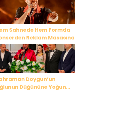
em Sahnede Hem Formda
onserden Reklam Masasına
ahraman Doygun’un
ğlunun Düğününe Yoğun
lgi! 3 Bin Davetli Görkemli
ecede Buluştu