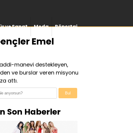
ür ve Sanat
Moda
Röportaj
Gençler Emel
ı maddi-manevi destekleyen,
 eden ve burslar veren misyonu
a attı.
Bul
n Son Haberler