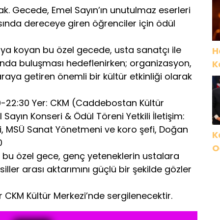
k. Gecede, Emel Sayın’ın unutulmaz eserleri
sında dereceye giren öğrenciler için ödül
taya koyan bu özel gecede, usta sanatçı ile
H
tında buluşması hedeflenirken; organizasyon,
K
raya getiren önemli bir kültür etkinliği olarak
00-22:30 Yer: CKM (Caddebostan Kültür
l Sayın Konseri & Ödül Töreni Yetkili İletişim:
ti, MSÜ Sanat Yönetmeni ve koro şefi, Doğan
K
0
O
 bu özel gece, genç yeteneklerin ustalara
İ
ller arası aktarımını güçlü bir şekilde gözler
G
r CKM Kültür Merkezi’nde sergilenecektir.