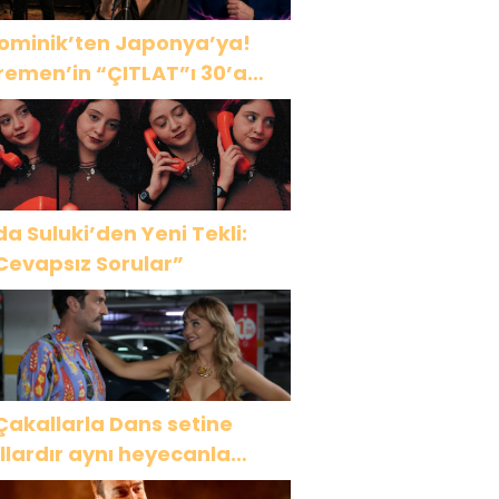
ominik’ten Japonya’ya!
remen’in “ÇITLAT”ı 30’a
akın ülkede!
da Suluki’den Yeni Tekli:
Cevapsız Sorular”
Çakallarla Dans setine
ıllardır aynı heyecanla
idiyorum”