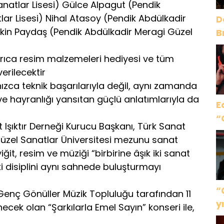
natlar Lisesi) Gülce Alpagut (Pendik
ar Lisesi) Nihal Atasoy (Pendik Abdülkadir
D
Ekin Paydaş (Pendik Abdülkadir Meragi Güzel
B
y
yrıca resim malzemeleri hediyesi ve tüm
erilecektir
nızca teknik başarılarıyla değil, aynı zamanda
ve hayranlığı yansıtan güçlü anlatımlarıyla da
E
“
 Işıktır Derneği Kurucu Başkanı, Türk Sanat
Güzel Sanatlar Üniversitesi mezunu sanat
t, resim ve müziği “birbirine âşık iki sanat
ki disiplini aynı sahnede buluşturmayı
“
nç Gönüller Müzik Topluluğu tarafından 11
y
ek olan “Şarkılarla Emel Sayın” konseri ile,
g