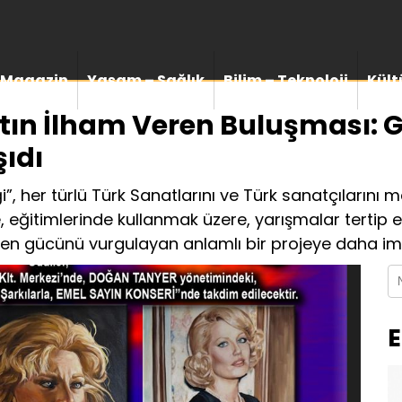
Magazin
Yaşam – Sağlık
Bilim – Teknoloji
Kült
tın İlham Veren Buluşması: 
şıdı
ği”, her türlü Türk Sanatlarını ve Türk sanatçıların
, eğitimlerinde kullanmak üzere, yarışmalar tertip
ştiren gücünü vurgulayan anlamlı bir projeye daha imz
E