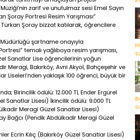
K
Müziği’nin zarif ve unutulmaz sesi Emel Sayın
Y
rkan Şoray Portresi Resim Yarışması”
 Türkan Şoray bizzat katılarak, öğrencilere
tim Müdürlüğü şartname onayıyla
H
 Portresi” temalı yağlıboya resim yarışması,
S
el Sanatlar Lise öğrencilerinin yoğun
adir Meragi, Bakırköy, Avni Akyol, Bahçeşehir ve
r Liseleri’nden yaklaşık 100 öğrenci, büyük bir
; Birincilik ödülü: 12.000 TL Ender Ergürel
B
Sanatlar Lisesi) İkincilik ödülü: 9.000 TL
G
lkadir Meragi Güzel Sanatlar Lisesi)
O
kay Bağcı (Pendik Abdülkadir Meragi Güzel
er Ecrin Kılıç (Bakırköy Güzel Sanatlar Lisesi)