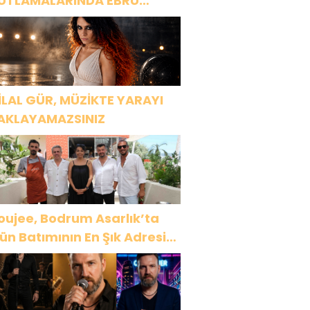
UTLAMALARINDA EBRU
AŞAR RÜZGARI ESECEK!
İLAL GÜR, MÜZİKTE YARAYI
AKLAYAMAZSINIZ
oujee, Bodrum Asarlık’ta
ün Batımının En Şık Adresi
ldu