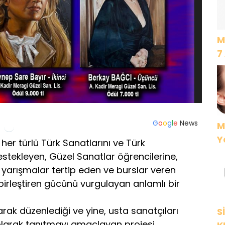
M
7
G
o
o
g
l
e
News
M
Y
, her türlü Türk Sanatlarını ve Türk
stekleyen, Güzel Sanatlar öğrencilerine,
 yarışmalar tertip eden ve burslar veren
 birleştiren gücünü vurgulayan anlamlı bir
arak düzenlediği ve yine, usta sanatçıları
S
 olarak tanıtmayı amaçlayan projesi