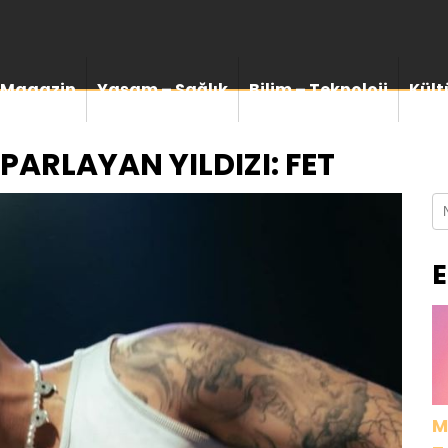
Magazin
Yaşam – Sağlık
Bilim – Teknoloji
Kült
PARLAYAN YILDIZI: FET
E
M