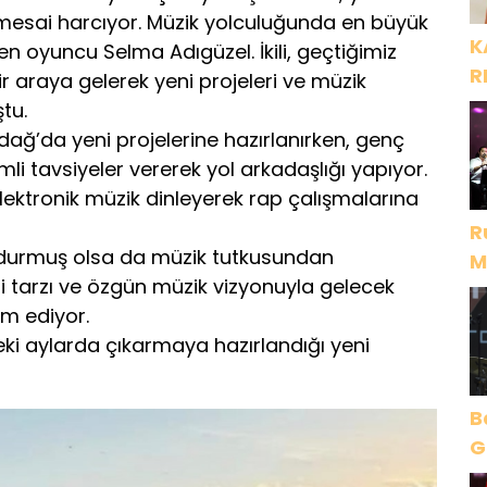
 mesai harcıyor. Müzik yolculuğunda en büyük
K
len oyuncu Selma Adıgüzel. İkili, geçtiğimiz
R
r araya gelerek yeni projeleri ve müzik
tu.
dağ’da yeni projelerine hazırlanırken, genç
i tavsiyeler vererek yol arkadaşlığı yapıyor.
lektronik müzik dinleyerek rap çalışmalarına
R
ndurmuş olsa da müzik tutkusundan
M
i tarzı ve özgün müzik vizyonuyla gelecek
D
m ediyor.
ki aylarda çıkarmaya hazırlandığı yeni
B
Gece Öz
B