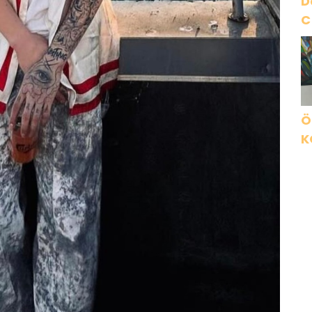
D
C
Ö
K
B
C
K