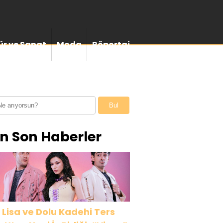
ür ve Sanat
Moda
Röportaj
Bul
n Son Haberler
 Lisa ve Dolu Kadehi Ters