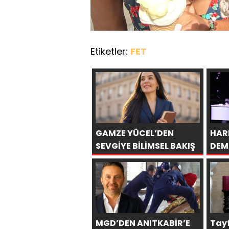
Etiketler:
FET
GAMZE YÜCEL’DEN
HAR
SEVGİYE BİLİMSEL BAKIŞ
DEM
BİN
MGD’DEN ANITKABİR’E
Tay