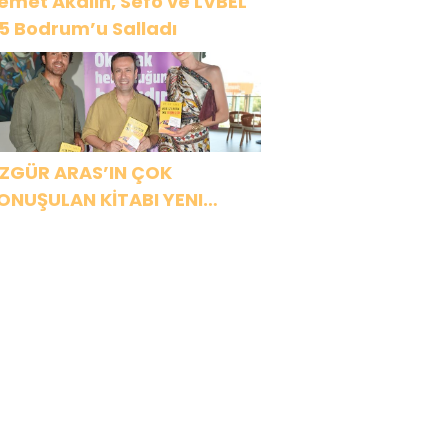
emet Akalın, Sefo ve LVBEL
5 Bodrum’u Salladı
ZGÜR ARAS’IN ÇOK
ONUŞULAN KİTABI YENI
ASKISINI TITANIC LUXURY
OLLECTION BODRUM’DA
UTLADI