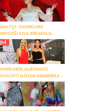
ANATÇI, SAHNELERE
ERECEĞİ KISA BİR MOLA
NCESİ 13 AĞUSTOS’TA SON
EZ HARBİYE’DE OLACAK!
AHNELERİN ALBÜMSÜZ
SSOLİSTİ GÖZDE DEMİRBİLEK,
R1 MAGAZİN’DE: “SON
SSOLİST OLARAK VAR
LACAĞIM!”