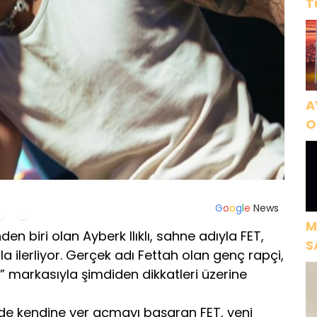
T
A
O
A
G
o
o
g
l
e
News
M
den biri olan Ayberk Ilıklı, sahne adıyla FET,
S
a ilerliyor. Gerçek adı Fettah olan genç rapçi,
H
ET” markasıyla şimdiden dikkatleri üzerine
erinde kendine yer açmayı başaran FET, yeni