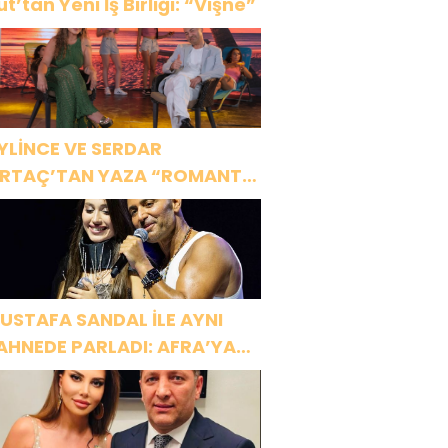
ut’tan Yeni İş Birliği: “Vişne”
YLİNCE VE SERDAR
RTAÇ’TAN YAZA “ROMANTİK
ŞK” BOMBASI!
USTAFA SANDAL İLE AYNI
AHNEDE PARLADI: AFRA’YA
ARBİYE’DE BÜYÜK ALKIŞ