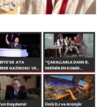
BİYE’DE ATA
“ÇAKALLARLA DANS 8,
İRER GAZİNOSU VE
SERİNİN EN KOMİK
LERCE KAHKAHA
FİLMLERİNDEN BİRİ
OLUYOR”
fun Daşdemir
Ünlü DJ ve Aranjör