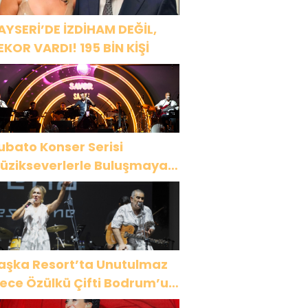
AYSERİ’DE İZDİHAM DEĞİL,
EKOR VARDI! 195 BİN KİŞİ
ubato Konser Serisi
üzikseverlerle Buluşmaya
evam Ediyor
aşka Resort’ta Unutulmaz
ülkü Çifti Bodrum’u
üyüledi