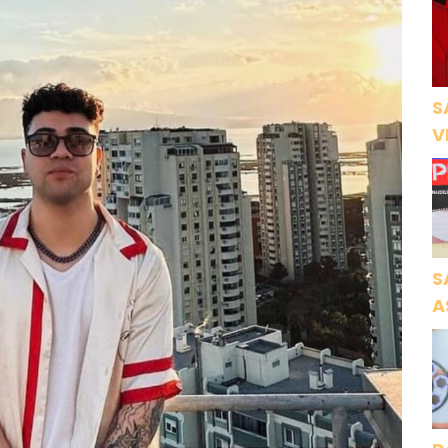
S
V
Ö
K
S
A
N
A
O