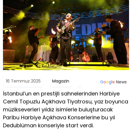
16 Temmuz 2025
Magazin
G
o
o
g
l
e
News
İstanbul’un en prestijli sahnelerinden Harbiye
Cemil Topuzlu Açıkhava Tiyatrosu, yaz boyunca
müzikseverleri yıldız isimlerle buluşturacak
Paribu Harbiye Açıkhava Konserlerine bu yıl
Dedublüman konseriyle start verdi.