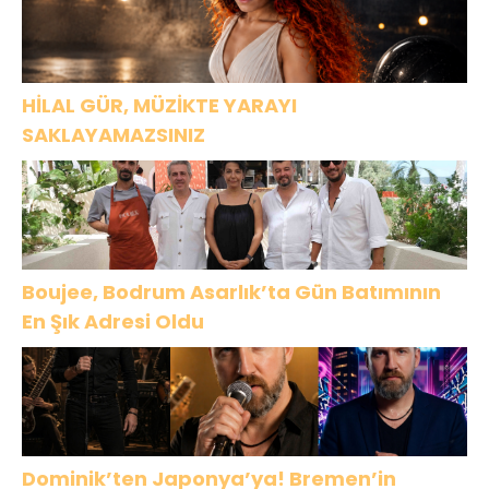
HİLAL GÜR, MÜZİKTE YARAYI
SAKLAYAMAZSINIZ
Boujee, Bodrum Asarlık’ta Gün Batımının
En Şık Adresi Oldu
Dominik’ten Japonya’ya! Bremen’in