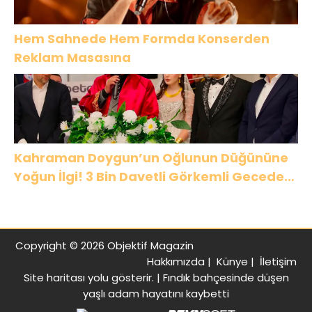
Hem Sahnede Hem Formda Konserden
Reklam Masasına
Kahraman Doygun’un Oğlunun Düğününe
Yoğun İlgi! 3 Bin Davetli Görkemli Gecede
Buluştu
Copyright © 2026 Objektif Magazin
Hakkımızda
|
Künye
|
İletişim
Site haritası
yolu gösterir. |
Fındık bahçesinde düşen
yaşlı adam hayatını kaybetti