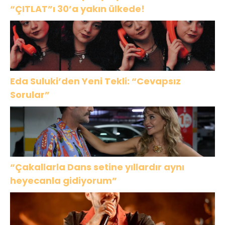
“ÇITLAT”ı 30’a yakın ülkede!
Eda Suluki’den Yeni Tekli: “Cevapsız
Sorular”
“Çakallarla Dans setine yıllardır aynı
heyecanla gidiyorum”