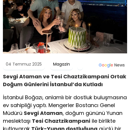
04 Temmuz 2025
Magazin
G
o
o
g
l
e
News
Sevgi Ataman ve Tesi Chaztzikampani Ortak
Doğum Günlerini İstanbul’da Kutladı
İstanbul Boğazı, anlamlı bir dostluk buluşmasına
ev sahipliği yaptı. Mengerler Bostancı Genel
Müdürü
Sevgi Ataman
, doğum gününü Yunan
meslektaşı
Tesi Chaztzikampani
ile birlikte
kutlayarak
Türk-Yunan dostluğuna
güçlü bir