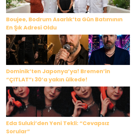
Boujee, Bodrum Asarlık’ta Gün Batımının
En Şık Adresi Oldu
Dominik’ten Japonya’ya! Bremen’in
“ÇITLAT”ı 30’a yakın ülkede!
Eda Suluki’den Yeni Tekli: “Cevapsız
Sorular”