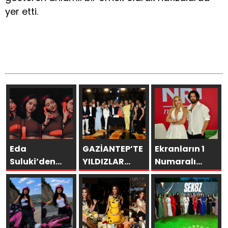
yer etti.
Eda
GAZİANTEP’TE
Ekranların 1
Suluki’den
YILDIZLAR
Numaralı
Yeni Tekli:
GEÇİDİ:
programı NR1
“Cevapsız
ŞAMDANCI VE
Magazin
Sorular”
BY MUSTAFA
AÇILIŞI İLE
GREEN