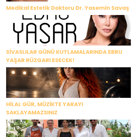
Medikal Estetik Doktoru Dr. Yasemin Savaş
SİVASLILAR GÜNÜ KUTLAMALARINDA EBRU
YAŞAR RÜZGARI ESECEK!
HİLAL GÜR, MÜZİKTE YARAYI
SAKLAYAMAZSINIZ