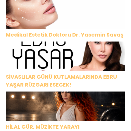
Medikal Estetik Doktoru Dr. Yasemin Savaş
SİVASLILAR GÜNÜ KUTLAMALARINDA EBRU
YAŞAR RÜZGARI ESECEK!
HİLAL GÜR, MÜZİKTE YARAYI