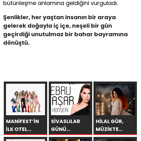
bütünleşme anlamına geldiğini vurguladı.
Şenlikler, her yaştan insanın bir araya
gelerek doğayla iç içe, neşeli bir gün
geçirdiği unutulmaz bir bahar bayramına
dönüştü.
MANİFEST’İN
SİVASLILAR
HİLAL GÜR,
İLK OTEL
GÜNÜ
MÜZİKTE
KONSERİ 7
KUTLAMALARINDA
YARAYI