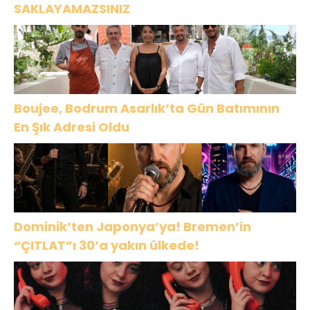
SAKLAYAMAZSINIZ
Boujee, Bodrum Asarlık’ta Gün Batımının
En Şık Adresi Oldu
Dominik’ten Japonya’ya! Bremen’in
“ÇITLAT”ı 30’a yakın ülkede!