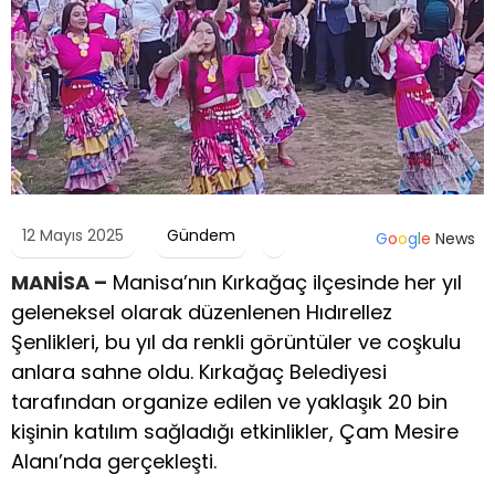
12 Mayıs 2025
Gündem
G
o
o
g
l
e
News
MANİSA –
Manisa’nın Kırkağaç ilçesinde her yıl
geleneksel olarak düzenlenen Hıdırellez
Şenlikleri, bu yıl da renkli görüntüler ve coşkulu
anlara sahne oldu. Kırkağaç Belediyesi
tarafından organize edilen ve yaklaşık 20 bin
kişinin katılım sağladığı etkinlikler, Çam Mesire
Alanı’nda gerçekleşti.