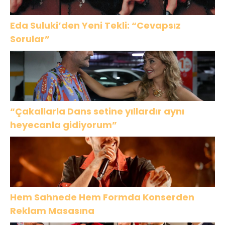
Eda Suluki’den Yeni Tekli: “Cevapsız
Sorular”
“Çakallarla Dans setine yıllardır aynı
heyecanla gidiyorum”
Hem Sahnede Hem Formda Konserden
Reklam Masasına