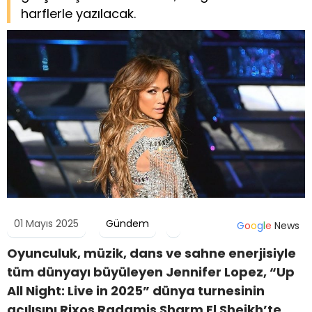
harflerle yazılacak.
01 Mayıs 2025
Gündem
G
o
o
g
l
e
News
Oyunculuk, müzik, dans ve sahne enerjisiyle
tüm dünyayı büyüleyen Jennifer Lopez,
“
Up
All Night: Live in 2025” dünya turnesinin
açılışını Rixos Radamis Sharm El Sheikh
’
te