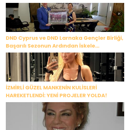
DND Cyprus ve DND Larnaka Gençler Birliği,
Başarılı Sezonun Ardından İskele
Belediyesi’nde Bir Araya Geldi
İZMİRLİ GÜZEL MANKENİN KULİSLERİ
HAREKETLENDİ: YENİ PROJELER YOLDA!