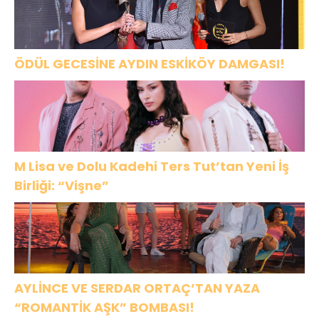
ÖDÜL GECESİNE AYDIN ESKİKÖY DAMGASI!
M Lisa ve Dolu Kadehi Ters Tut’tan Yeni İş
Birliği: “Vişne”
AYLİNCE VE SERDAR ORTAÇ’TAN YAZA
“ROMANTİK AŞK” BOMBASI!