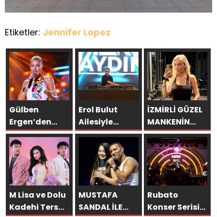
Etiketler:
Jennifer Lopez
Gülben
Erol Bulut
İZMİRLİ GÜZEL
Ergen’den
Ailesiyle
MANKENİN
Kıbrıs’ta
Başka
KULİSLERİ
Yapay Zekâ
Resort’ta
HAREKETLENDİ:
Çıkışı
Unutulmaz Bir
YENİ PROJELER
Tatil Yaşadı
YOLDA!
M Lisa ve Dolu
MUSTAFA
Rubato
Kadehi Ters
SANDAL İLE
Konser Serisi