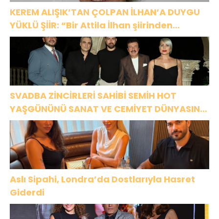
KEREM ALIŞIK’TAN ÇOLPAN İLHAN’A DUYGU
YÜKLÜ ŞİİR: “Bir Attila İlhan şiirinden
çıkmıştı sanki”
SVADBA ZİNCİRLERİ SAHİBİ SEMİH HOT
YAŞGÜNÜNÜ SANAT VE CEMİYET DÜNYASININ
ÜNLÜ İSİMLERİYLE KUTLADI!
Aslı Sipahi, Londra’da Dostlarıyla Hasret
Giderdi