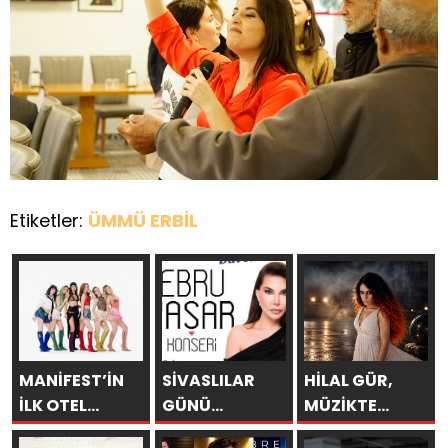
Etiketler:
ÜMMÜ ERBİL
MANİFEST’İN
SİVASLILAR
HİLAL GÜR,
İLK OTEL
GÜNÜ
MÜZİKTE
KONSERİ 7
KUTLAMALARINDA
YARAYI