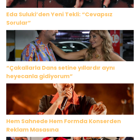
Eda Suluki’den Yeni Tekli: “Cevapsız
Sorular”
“Çakallarla Dans setine yıllardır aynı
heyecanla gidiyorum”
Hem Sahnede Hem Formda Konserden
Reklam Masasına