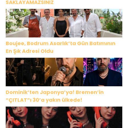
SAKLAYAMAZSINIZ
Boujee, Bodrum Asarlık’ta Gün Batımının
En Şık Adresi Oldu
Dominik’ten Japonya’ya! Bremen’in
“ÇITLAT”ı 30’a yakın ülkede!