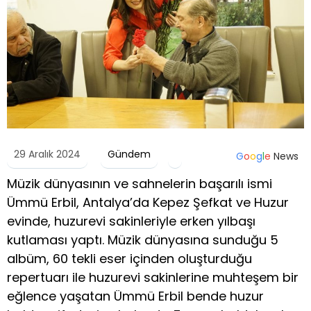
29 Aralık 2024
Gündem
G
o
o
g
l
e
News
Müzik dünyasının ve sahnelerin başarılı ismi
Ümmü Erbil, Antalya’da Kepez Şefkat ve Huzur
evinde, huzurevi sakinleriyle erken yılbaşı
kutlaması yaptı. Müzik dünyasına sunduğu 5
albüm, 60 tekli eser içinden oluşturduğu
repertuarı ile huzurevi sakinlerine muhteşem bir
eğlence yaşatan Ümmü Erbil bende huzur