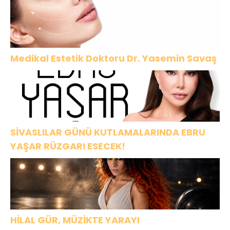
Medikal Estetik Doktoru Dr. Yasemin Savaş
SİVASLILAR GÜNÜ KUTLAMALARINDA EBRU
YAŞAR RÜZGARI ESECEK!
HİLAL GÜR, MÜZİKTE YARAYI