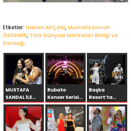
Etiketler:
Hakan AKÇAM
,
Mustafa Emrah
ÖZDEMİR
,
Türk Dünyası Markaları Birliği ve
Derneği
MUSTAFA
Rubato
Başka
SANDAL İLE
Konser Serisi
Resort’ta
AYNI SAHNEDE
Müzikseverlerle
Unutulmaz
PARLADI:
Buluşmaya
Gece Özülkü
AFRA’YA
Devam Ediyor
Çifti
HARBİYE’DE
Bodrum’u