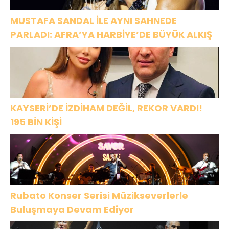
MUSTAFA SANDAL İLE AYNI SAHNEDE
PARLADI: AFRA’YA HARBİYE’DE BÜYÜK ALKIŞ
KAYSERİ’DE İZDİHAM DEĞİL, REKOR VARDI!
195 BİN KİŞİ
Rubato Konser Serisi Müzikseverlerle
Buluşmaya Devam Ediyor