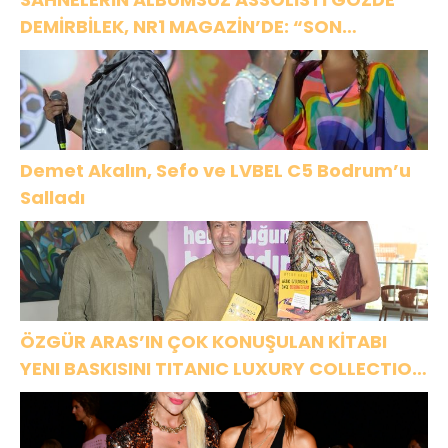
DEMİRBİLEK, NR1 MAGAZİN’DE: “SON
ASSOLİST OLARAK VAR OLACAĞIM!”
Demet Akalın, Sefo ve LVBEL C5 Bodrum’u
Salladı
ÖZGÜR ARAS’IN ÇOK KONUŞULAN KİTABI
YENI BASKISINI TITANIC LUXURY COLLECTION
BODRUM’DA KUTLADI