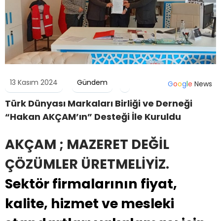
13 Kasım 2024
Gündem
G
o
o
g
l
e
News
Türk Dünyası Markaları Birliği ve Derneği
“Hakan AKÇAM’ın” Desteği İle Kuruldu
AKÇAM ; MAZERET DEĞİL
ÇÖZÜMLER ÜRETMELİYİZ.
Sektör firmalarının fiyat,
kalite, hizmet ve mesleki