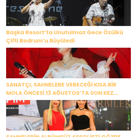
Başka Resort’ta Unutulmaz Gece Özülkü
Çifti Bodrum’u Büyüledi
SANATÇI, SAHNELERE VERECEĞİ KISA BİR
MOLA ÖNCESİ 13 AĞUSTOS’TA SON KEZ
HARBİYE’DE OLACAK!
SAHNELERİN ALBÜMSÜZ ASSOLİSTİ GÖZDE