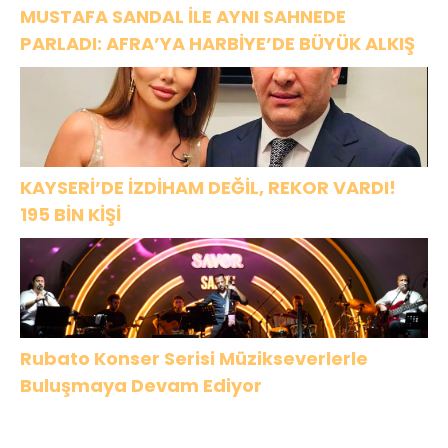
MUSTAFA SANDAL İLE AYNI SAHNEDE
PARLADI: AFRA’YA HARBİYE’DE BÜYÜK ALKIŞ
KAYSERİ’DE İZDİHAM DEĞİL, REKOR VARDI!
195 BİN KİŞİ
Rubato Konser Serisi Müzikseverlerle
Buluşmaya Devam Ediyor