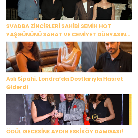
SVADBA ZİNCİRLERİ SAHİBİ SEMİH HOT
YAŞGÜNÜNÜ SANAT VE CEMİYET DÜNYASININ
ÜNLÜ İSİMLERİYLE KUTLADI!
Aslı Sipahi, Londra’da Dostlarıyla Hasret
Giderdi
ÖDÜL GECESİNE AYDIN ESKİKÖY DAMGASI!