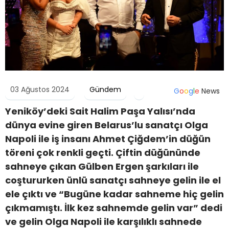
03 Ağustos 2024
Gündem
G
o
o
g
l
e
News
Yeniköy’deki Sait Halim Paşa Yalısı’nda
dünya evine giren Belarus’lu sanatçı Olga
Napoli ile iş insanı Ahmet Çiğdem’in düğün
töreni çok renkli geçti. Çiftin düğününde
sahneye çıkan Gülben Ergen şarkıları ile
coştururken ünlü sanatçı sahneye gelin ile el
ele çıktı ve “Bugüne kadar sahneme hiç gelin
çıkmamıştı. İlk kez sahnemde gelin var” dedi
ve gelin Olga Napoli ile karşılıklı sahnede