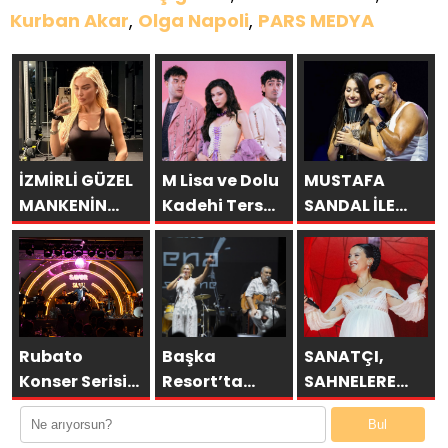
Kurban Akar
,
Olga Napoli
,
PARS MEDYA
İZMİRLİ GÜZEL
M Lisa ve Dolu
MUSTAFA
MANKENİN
Kadehi Ters
SANDAL İLE
KULİSLERİ
Tut’tan Yeni İş
AYNI SAHNEDE
HAREKETLENDİ:
Birliği: “Vişne”
PARLADI:
YENİ PROJELER
AFRA’YA
YOLDA!
HARBİYE’DE
BÜYÜK ALKIŞ
Rubato
Başka
SANATÇI,
Konser Serisi
Resort’ta
SAHNELERE
Müzikseverlerle
Unutulmaz
VERECEĞİ KISA
Bul
Buluşmaya
Gece Özülkü
BİR MOLA