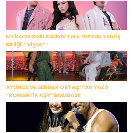
M Lisa ve Dolu Kadehi Ters Tut’tan Yeni İş
Birliği: “Vişne”
AYLİNCE VE SERDAR ORTAÇ’TAN YAZA
“ROMANTİK AŞK” BOMBASI!