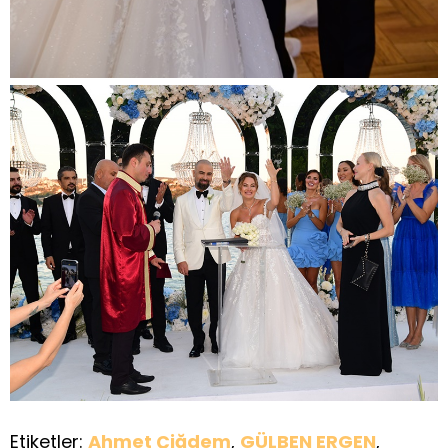
Etiketler:
Ahmet Çiğdem
,
GÜLBEN ERGEN
,