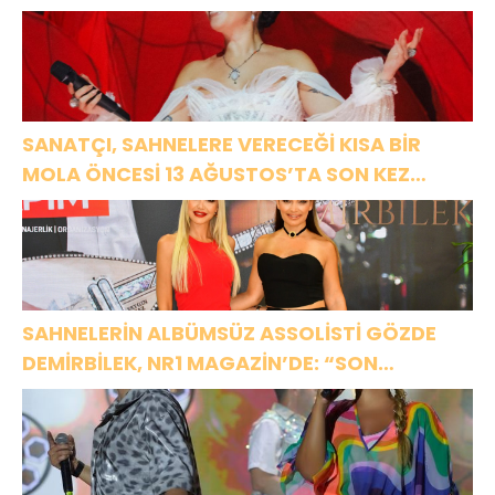
SANATÇI, SAHNELERE VERECEĞİ KISA BİR
MOLA ÖNCESİ 13 AĞUSTOS’TA SON KEZ
HARBİYE’DE OLACAK!
SAHNELERİN ALBÜMSÜZ ASSOLİSTİ GÖZDE
DEMİRBİLEK, NR1 MAGAZİN’DE: “SON
ASSOLİST OLARAK VAR OLACAĞIM!”