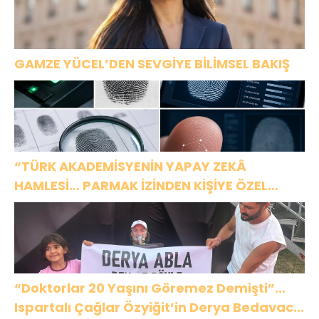
GAMZE YÜCEL’DEN SEVGİYE BİLİMSEL BAKIŞ
“TÜRK AKADEMİSYENİN YAPAY ZEKÂ
HAMLESİ… PARMAK İZİNDEN KİŞİYE ÖZEL
ANALİZ”
“Doktorlar 20 Yaşını Göremez Demişti”…
Ispartalı Çağlar Özyiğit’in Derya Bedavacı