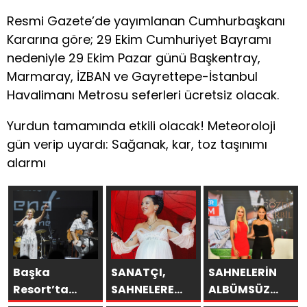
Resmi Gazete’de yayımlanan Cumhurbaşkanı
Kararına göre; 29 Ekim Cumhuriyet Bayramı
nedeniyle 29 Ekim Pazar günü Başkentray,
Marmaray, İZBAN ve Gayrettepe-İstanbul
Havalimanı Metrosu seferleri ücretsiz olacak.
Yurdun tamamında etkili olacak! Meteoroloji
gün verip uyardı: Sağanak, kar, toz taşınımı
alarmı
Başka
SANATÇI,
SAHNELERİN
Resort’ta
SAHNELERE
ALBÜMSÜZ
Unutulmaz
VERECEĞİ KISA
ASSOLİSTİ