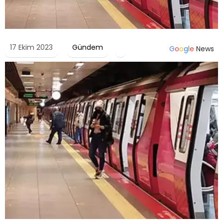
17 Ekim 2023
Gündem
G
o
o
g
l
e
News