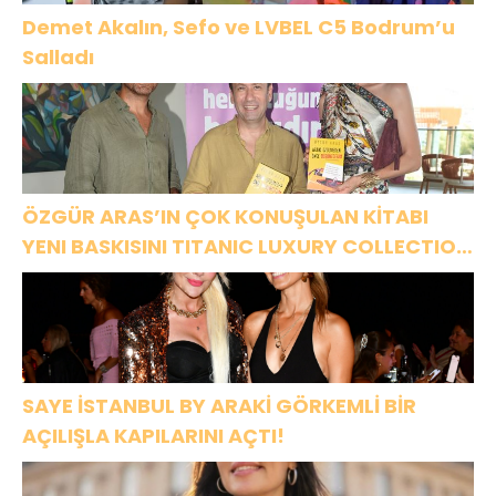
Demet Akalın, Sefo ve LVBEL C5 Bodrum’u
Salladı
ÖZGÜR ARAS’IN ÇOK KONUŞULAN KİTABI
YENI BASKISINI TITANIC LUXURY COLLECTION
BODRUM’DA KUTLADI
SAYE İSTANBUL BY ARAKİ GÖRKEMLİ BİR
AÇILIŞLA KAPILARINI AÇTI!