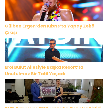
Gülben Ergen’den Kıbrıs’ta Yapay Zekâ
Çıkışı
Erol Bulut Ailesiyle Başka Resort’ta
Unutulmaz Bir Tatil Yaşadı