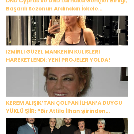
DND Cyprus ve DND Larnaka Gençler Birliği,
Başarılı Sezonun Ardından İskele
Belediyesi’nde Bir Araya Geldi
İZMİRLİ GÜZEL MANKENİN KULİSLERİ
HAREKETLENDİ: YENİ PROJELER YOLDA!
KEREM ALIŞIK’TAN ÇOLPAN İLHAN’A DUYGU
YÜKLÜ ŞİİR: “Bir Attila İlhan şiirinden
çıkmıştı sanki”