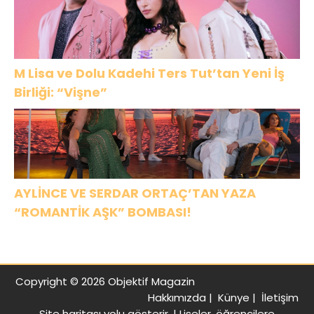
M Lisa ve Dolu Kadehi Ters Tut’tan Yeni İş
Birliği: “Vişne”
AYLİNCE VE SERDAR ORTAÇ’TAN YAZA
“ROMANTİK AŞK” BOMBASI!
Copyright © 2026 Objektif Magazin
Hakkımızda
|
Künye
|
İletişim
Site haritası
yolu gösterir. |
Liseler, öğrencilere