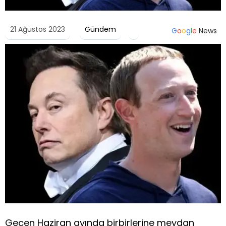
21 Ağustos 2023
Gündem
G
o
o
g
l
e
News
Geçen Haziran ayında birbirlerine meydan