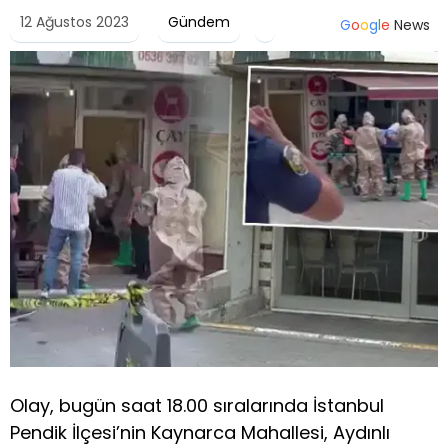
12 Ağustos 2023
Gündem
G
o
o
g
l
e
News
Olay, bugün saat 18.00 sıralarında İstanbul
Pendik İlçesi’nin Kaynarca Mahallesi, Aydınlı