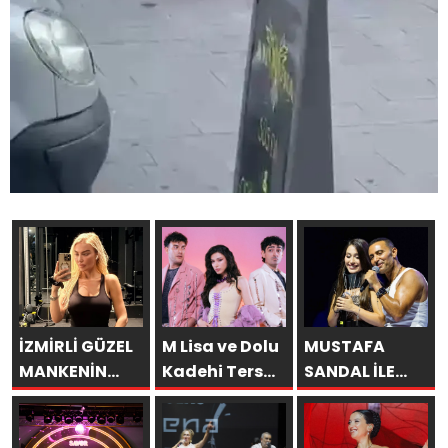
İZMİRLİ GÜZEL
M Lisa ve Dolu
MUSTAFA
MANKENİN
Kadehi Ters
SANDAL İLE
KULİSLERİ
Tut’tan Yeni İş
AYNI SAHNEDE
HAREKETLENDİ:
Birliği: “Vişne”
PARLADI:
YENİ PROJELER
AFRA’YA