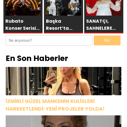
YOLDA!
HARBİYE’DE
BÜYÜK ALKIŞ
Rubato
Başka
SANATÇI,
Konser Serisi
Resort’ta
SAHNELERE
Müzikseverlerle
Unutulmaz
VERECEĞİ KISA
Bul
Buluşmaya
Gece Özülkü
BİR MOLA
Devam Ediyor
Çifti
ÖNCESİ 13
En Son Haberler
Bodrum’u
AĞUSTOS’TA
Büyüledi
SON KEZ
HARBİYE’DE
OLACAK!
İZMİRLİ GÜZEL MANKENİN KULİSLERİ
HAREKETLENDİ: YENİ PROJELER YOLDA!