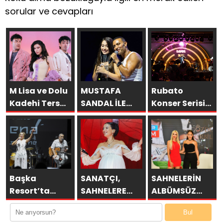
sorular ve cevapları
M Lisa ve Dolu
MUSTAFA
Rubato
Kadehi Ters
SANDAL İLE
Konser Serisi
Tut’tan Yeni İş
AYNI SAHNEDE
Müzikseverlerle
Birliği: “Vişne”
PARLADI:
Buluşmaya
AFRA’YA
Devam Ediyor
HARBİYE’DE
BÜYÜK ALKIŞ
Başka
SANATÇI,
SAHNELERİN
Resort’ta
SAHNELERE
ALBÜMSÜZ
Unutulmaz
VERECEĞİ KISA
ASSOLİSTİ
Bul
Gece Özülkü
BİR MOLA
GÖZDE