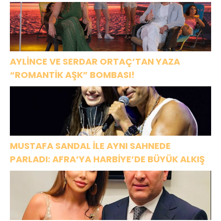
AYLİNCE VE SERDAR ORTAÇ’TAN YAZA
“ROMANTİK AŞK” BOMBASI!
MUSTAFA SANDAL İLE AYNI SAHNEDE
PARLADI: AFRA’YA HARBİYE’DE BÜYÜK ALKIŞ