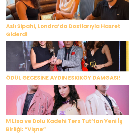
Aslı Sipahi, Londra’da Dostlarıyla Hasret
Giderdi
ÖDÜL GECESİNE AYDIN ESKİKÖY DAMGASI!
M Lisa ve Dolu Kadehi Ters Tut’tan Yeni İş
Birliği: “Vişne”