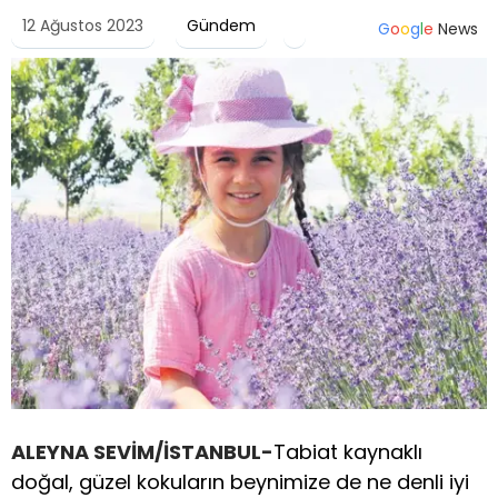
12 Ağustos 2023
Gündem
G
o
o
g
l
e
News
ALEYNA SEVİM/İSTANBUL-
Tabiat kaynaklı
doğal, güzel kokuların beynimize de ne denli iyi