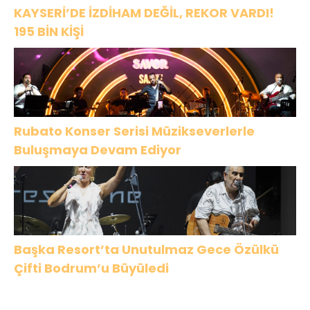
KAYSERİ’DE İZDİHAM DEĞİL, REKOR VARDI!
195 BİN KİŞİ
Rubato Konser Serisi Müzikseverlerle
Buluşmaya Devam Ediyor
Başka Resort’ta Unutulmaz Gece Özülkü
Çifti Bodrum’u Büyüledi