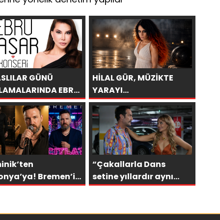
ASLILAR GÜNÜ
HİLAL GÜR, MÜZİKTE
LAMALARINDA EBRU
YARAYI
AR RÜZGARI
SAKLAYAMAZSINIZ
CEK!
inik’ten
“Çakallarla Dans
onya’ya! Bremen’in
setine yıllardır aynı
LAT”ı 30’a yakın
heyecanla gidiyorum”
ede!