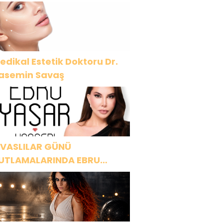
edikal Estetik Doktoru Dr.
asemin Savaş
İVASLILAR GÜNÜ
UTLAMALARINDA EBRU
AŞAR RÜZGARI ESECEK!