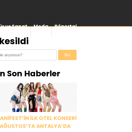
ür ve Sanat
Moda
Röportaj
kesildi
Bul
n Son Haberler
ANİFEST’İN İLK OTEL KONSERİ
 AĞUSTOS’TA ANTALYA’DA