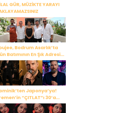
İLAL GÜR, MÜZİKTE YARAYI
AKLAYAMAZSINIZ
oujee, Bodrum Asarlık’ta
ün Batımının En Şık Adresi
ldu
ominik’ten Japonya’ya!
remen’in “ÇITLAT”ı 30’a
akın ülkede!