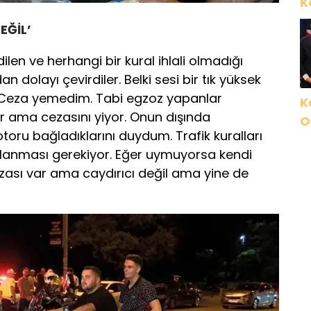
K
EĞİL’
ilen ve herhangi bir kural ihlali olmadığı
n dolayı çevirdiler. Belki sesi bir tık yüksek
 Ceza yemedim. Tabi egzoz yapanlar
K
r ama cezasını yiyor. Onun dışında
O
toru bağladıklarını duydum. Trafik kuralları
İ
gulanması gerekiyor. Eğer uymuyorsa kendi
G
ezası var ama caydırıcı değil ama yine de