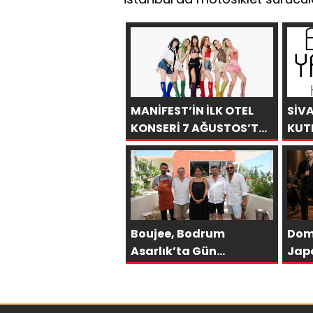
MANİFEST’İN İLK OTEL
SİV
KONSERİ 7 AĞUSTOS’TA
KUT
ANTALYA’DA
YAŞ
ESE
Boujee, Bodrum
Dom
Asarlık’ta Gün
Jap
Batımının En Şık Adresi
“ÇIT
Oldu
ülk