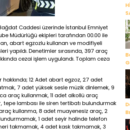
H
S
e Bağdat Caddesi üzerinde İstanbul Emniyet
be Müdürlüğü ekipleri tarafından 00.00 ile
pan, abart egzozlu kullanan ve modifiyeli
leri yapıldı. Denetimler sırasında, 397 araç
B
hakkında cezai işlem uygulandı. Toplam ceza
G
O
r hakkında; 12 Adet abart egzoz, 27 adet
atmak, 7 adet yüksek sesle müzik dinlemek, 9
ca araç kullanmak, 11 adet alkollü araç
, tepe lambası ile siren tertibatı bulundurmak
D
z araç kullanma, 8 adet muayenesiz araç, 2
B
ulundurmamak, 1 adet seyir halinde telefon
y
meri takmamak, 4 adet kask takmamak, 3