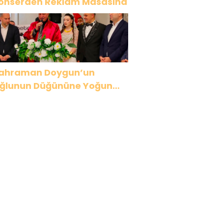
onserden Reklam Masasına
ahraman Doygun’un
ğlunun Düğününe Yoğun
lgi! 3 Bin Davetli Görkemli
ecede Buluştu