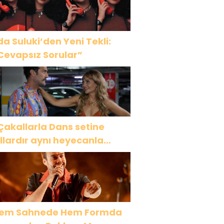
da Suluki’den Yeni Tekli:
Cevapsız Sorular”
Çakallarla Dans setine
ıllardır aynı heyecanla
idiyorum”
em Sahnede Hem Formda