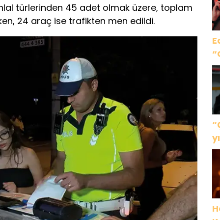
ihlal türlerinden 45 adet olmak üzere, toplam
en, 24 araç ise trafikten men edildi.
E
“
“
y
g
H