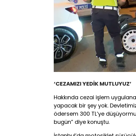
‘CEZAMIZI YEDİK MUTLUYUZ’
Hakkında cezai işlem uygulana
yapacak bir şey yok. Devletim
ödersem 300 TL’ye düşüyormuş
bugün” diye konuştu.
İstanbul’da motosiklet sürücül