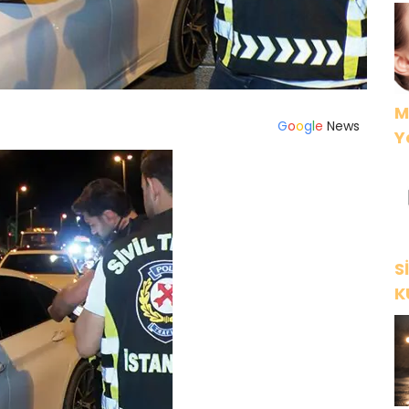
M
G
o
o
g
l
e
News
Y
S
K
Y