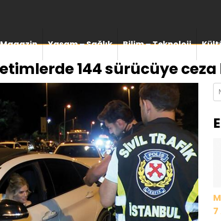
Magazin
Yaşam – Sağlık
Bilim – Teknoloji
Kült
etimlerde 144 sürücüye ceza 
E
M
7