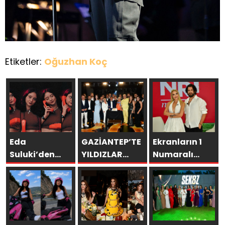
Etiketler:
Oğuzhan Koç
Eda
GAZİANTEP’TE
Ekranların 1
Suluki’den
YILDIZLAR
Numaralı
Yeni Tekli:
GEÇİDİ:
programı NR1
“Cevapsız
ŞAMDANCI VE
Magazin
Sorular”
BY MUSTAFA
AÇILIŞI İLE
GREEN