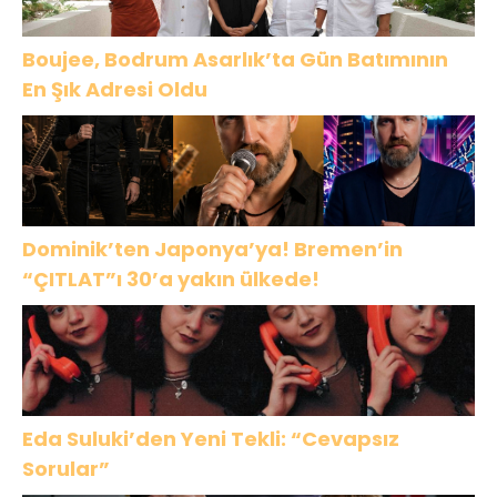
Boujee, Bodrum Asarlık’ta Gün Batımının
En Şık Adresi Oldu
Dominik’ten Japonya’ya! Bremen’in
“ÇITLAT”ı 30’a yakın ülkede!
Eda Suluki’den Yeni Tekli: “Cevapsız
Sorular”