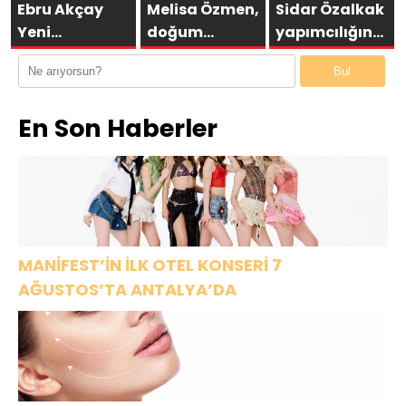
PARK’TA
Ebru Akçay
Melisa Özmen,
Sidar Özalkak
GÖRKEMLİ
Yeni
doğum
yapımcılığında
GALA
Motoruyla
gününde
hayata
Bul
Kıtalar Arası
şıklığıyla göz
geçirilen yeni
İşlere
kamaştırdı
moda ve
En Son Haberler
Koşuyor!
yetenek
programı
SEK8Z,yakında
izliyici ile
buluşuyor.
MANİFEST’İN İLK OTEL KONSERİ 7
AĞUSTOS’TA ANTALYA’DA