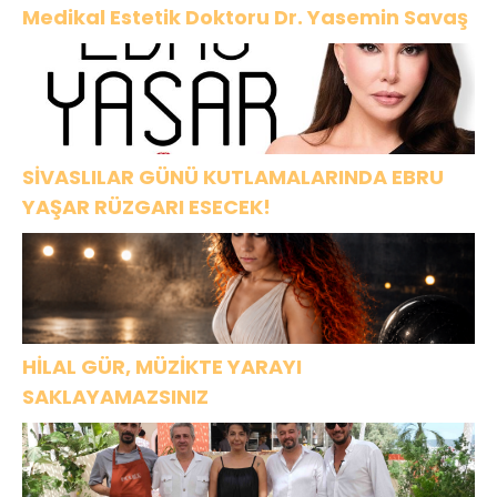
Medikal Estetik Doktoru Dr. Yasemin Savaş
SİVASLILAR GÜNÜ KUTLAMALARINDA EBRU
YAŞAR RÜZGARI ESECEK!
HİLAL GÜR, MÜZİKTE YARAYI
SAKLAYAMAZSINIZ