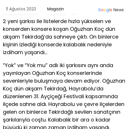
11 Ağustos 2023
Magazin
G
o
o
g
l
e
News
2 yeni şarkısı ile listelerde hızla yükselen ve
konserden konsere koşan Oğuzhan Koç dün
akşam Tekirdağ’da sahneye çıktı. On binlerce
kişinin izlediği konserde kalabalık nedeniyle
izdiham yaşandı…
“Yok” ve “Yok mu” adlı iki şarkısını aynı anda
yayınlayan Oğuzhan Koç konserlerinde
sevenleriyle buluşmaya devam ediyor. Oğuzhan
Koç dün akşam Tekirdağ, Hayrabolu’da
düzenlenen 31. Ayçiçeği Festivali kapsamında
ilçede sahne aldı. Hayrabolu ve çevre ilçelerden
gelen on binlerce Tekirdağlı sevilen sanatçının
şarkılarıyla coştu. Kalabalık bir ara o kadar
büyüdü ki zaman zaman izdiham yaşandı.