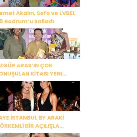
emet Akalın, Sefo ve LVBEL
5 Bodrum’u Salladı
ZGÜR ARAS’IN ÇOK
ONUŞULAN KİTABI YENI
ASKISINI TITANIC LUXURY
OLLECTION BODRUM’DA
UTLADI
AYE İSTANBUL BY ARAKİ
ÖRKEMLİ BİR AÇILIŞLA
APILARINI AÇTI!