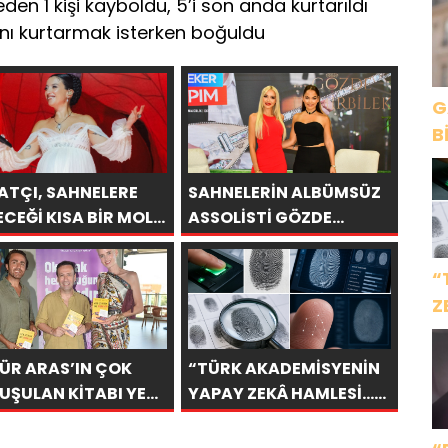
eden 1 kişi kayboldu, 5’i son anda kurtarıldı
ını kurtarmak isterken boğuldu
G
B
ATÇI, SAHNELERE
SAHNELERİN ALBÜMSÜZ
ECEĞİ KISA BİR MOLA
ASSOLİSTİ GÖZDE
ESİ 13 AĞUSTOS’TA
DEMİRBİLEK, NR1
 KEZ HARBİYE’DE
MAGAZİN’DE: “SON
“
CAK!
ASSOLİST OLARAK VAR
Z
OLACAĞIM!”
İ
ÜR ARAS’IN ÇOK
“TÜRK AKADEMİSYENİN
UŞULAN KİTABI YENI
YAPAY ZEKÂ HAMLESİ…
ISINI TITANIC
PARMAK İZİNDEN KİŞİYE
URY COLLECTION
ÖZEL ANALİZ”