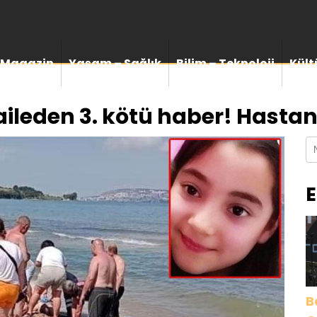
Magazin
Yaşam – Sağlık
Bilim – Teknoloji
Kült
 aileden 3. kötü haber! Hasta
E
B