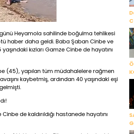
D
C
 günü Heyamola sahilinde boğulma tehlikesi
kötü haber daha geldi. Baba Şaban Cinbe ve
5 yaşındaki kızları Gamze Cinbe de hayatını
Ö
be (45), yapılan tüm müdahalelere rağmen
K
avaşını kaybetmiş, ardından 40 yaşındaki eşi
B
elmişti.
C
K
dı!
Cinbe de kaldırıldığı hastanede hayatını
S
G
K