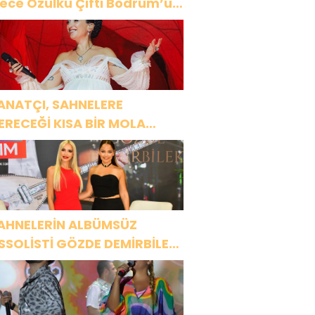
ülkü Çifti Bodrum’u
üyüledi
ANATÇI, SAHNELERE
ERECEĞİ KISA BİR MOLA
NCESİ 13 AĞUSTOS’TA SON
EZ HARBİYE’DE OLACAK!
AHNELERİN ALBÜMSÜZ
SSOLİSTİ GÖZDE DEMİRBİLEK,
R1 MAGAZİN’DE: “SON
SSOLİST OLARAK VAR
LACAĞIM!”