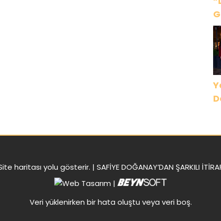
“
RUM’DA KUTLADI
G
Ç
B
D
Y
D
Site haritası
yolu gösterir. |
SAFİYE DOĞANAY’DAN ŞARKILI İTİRA
|
Veri yüklenirken bir hata oluştu veya veri boş.