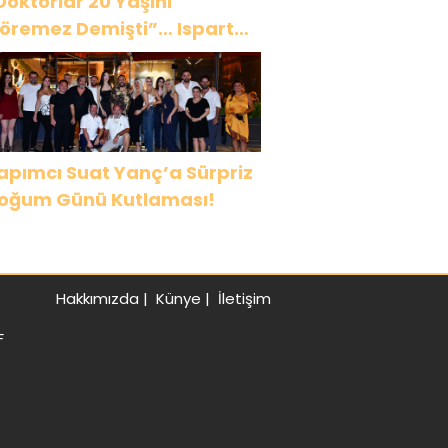
Doktorlar 20 Yaşını
öremez Demişti”… Ispartalı
ağlar Özyiğit’in Derya
edavacı Buluşması
uygulandırdı
apımcı Suat Yanç’a Sürpriz
oğum Günü Kutlaması!
Hakkımızda
|
Künye
|
İletişim
F