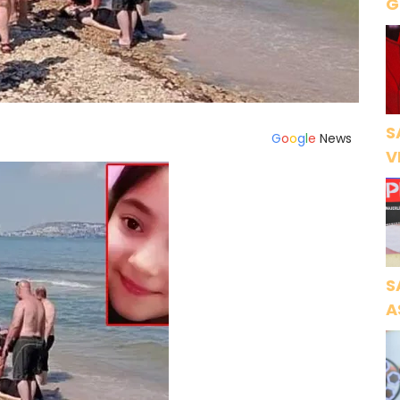
Gece Öz
B
S
G
o
o
g
l
e
News
V
Ö
K
S
A
N
A
O