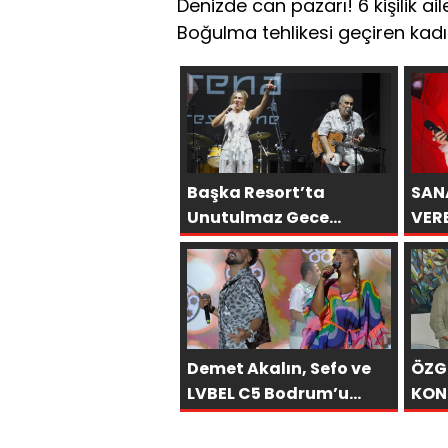
Denizde can pazarı! 6 kişilik ail
Boğulma tehlikesi geçiren kad
Başka Resort’ta
SAN
Unutulmaz Gece
VER
Özülkü Çifti Bodrum’u
ÖNC
Büyüledi
SON
OLA
Demet Akalın, Sefo ve
ÖZG
LVBEL C5 Bodrum’u
KON
Salladı
BASK
LUX