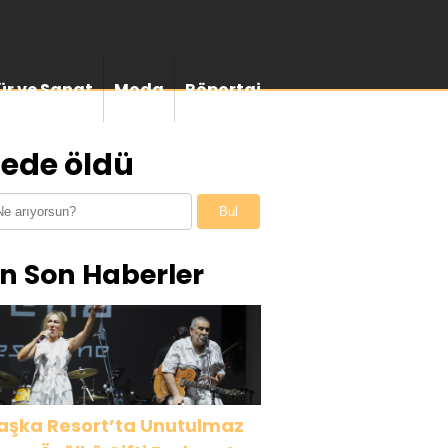
ür ve Sanat
Moda
Röportaj
nede öldü
Bul
n Son Haberler
aşka Resort’ta Unutulmaz