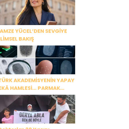
AMZE YÜCEL’DEN SEVGİYE
İLİMSEL BAKIŞ
TÜRK AKADEMİSYENİN YAPAY
EKÂ HAMLESİ… PARMAK
ZİNDEN KİŞİYE ÖZEL ANALİZ”