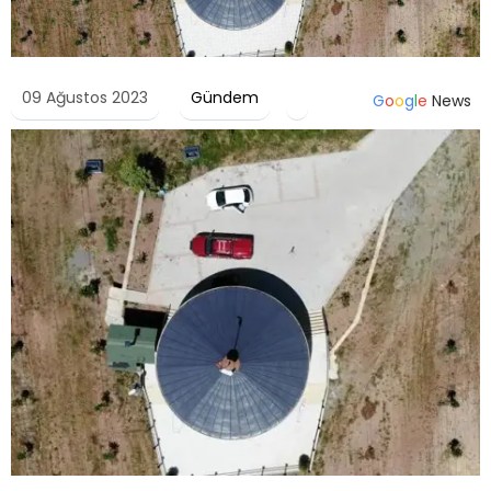
09 Ağustos 2023
Gündem
G
o
o
g
l
e
News