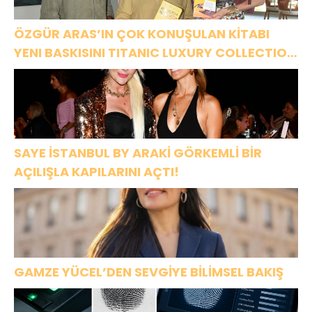
ÖZGÜR ARAS’IN ÇOK KONUŞULAN KİTABI
YENI BASKISINI TITANIC LUXURY COLLECTION
BODRUM’DA KUTLADI
SAYE İSTANBUL BY ARAKİ GÖRKEMLİ BİR
AÇILIŞLA KAPILARINI AÇTI!
GAMZE YÜCEL’DEN SEVGİYE BİLİMSEL BAKIŞ