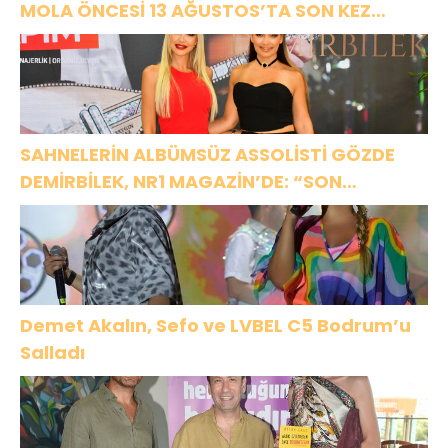
MOLA ÖNCESİ 13 AĞUSTOS’TA SON KEZ
HARBİYE’DE OLACAK!
SAHNELERİN ALBÜMSÜZ ASSOLİSTİ GÖZDE
DEMİRBİLEK, NR1 MAGAZİN’DE: “SON
ASSOLİST OLARAK VAR OLACAĞIM!”
Demet Akalın, Sefo ve LVBEL C5 Bodrum’u
Salladı