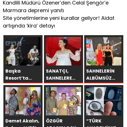
Kandilli Müdürü Özener’den Celal Şengör’e
Marmara depremi yanıtı
Site yönetimlerine yeni kurallar geliyor! Aidat
artışında ‘kira’ detayı
Başka
SANATÇI,
SAHNELERİN
Resort’ta
SAHNELERE
ALBÜMSÜZ
Unutulmaz
VERECEĞİ KISA
ASSOLİSTİ
Gece Özülkü
BİR MOLA
GÖZDE
Çifti
ÖNCESİ 13
DEMİRBİLEK,
Bodrum’u
AĞUSTOS’TA
NR1
Büyüledi
SON KEZ
MAGAZİN’DE:
HARBİYE’DE
“SON
Demet Akalın,
ÖZGÜR
“TÜRK