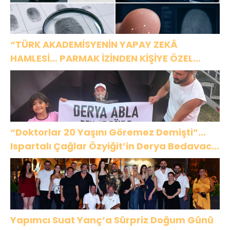
“TÜRK AKADEMİSYENİN YAPAY ZEKÂ
HAMLESİ… PARMAK İZİNDEN KİŞİYE ÖZEL
ANALİZ”
“Doktorlar 20 Yaşını Göremez Demişti”…
Ispartalı Çağlar Özyiğit’in Derya Bedavacı
Buluşması Duygulandırdı
Yapımcı Suat Yanç’a Sürpriz Doğum Günü