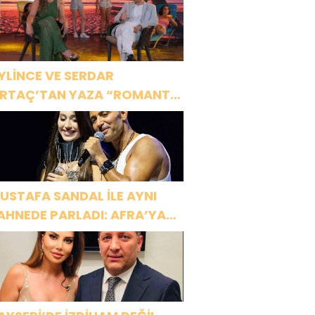
YLİNCE VE SERDAR
RTAÇ’TAN YAZA “ROMANTİK
ŞK” BOMBASI!
USTAFA SANDAL İLE AYNI
AHNEDE PARLADI: AFRA’YA
ARBİYE’DE BÜYÜK ALKIŞ