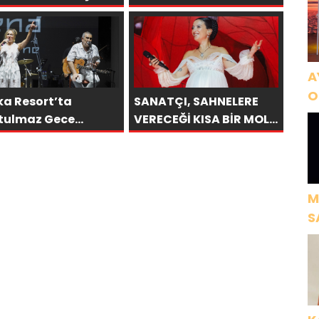
iği: “Vişne”
AFRA’YA HARBİYE’DE
BÜYÜK ALKIŞ
A
O
ka Resort’ta
SANATÇI, SAHNELERE
A
tulmaz Gece
VERECEĞİ KISA BİR MOLA
kü Çifti Bodrum’u
ÖNCESİ 13 AĞUSTOS’TA
üledi
SON KEZ HARBİYE’DE
OLACAK!
M
S
H