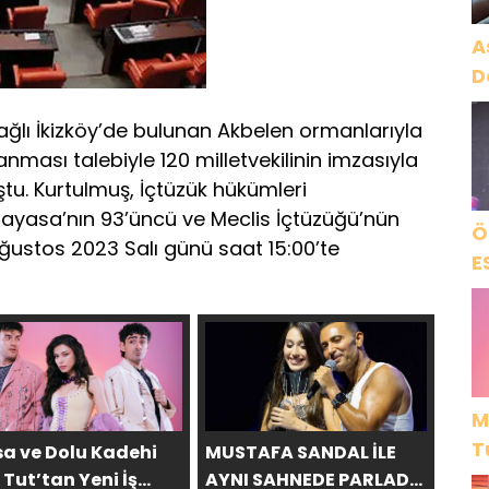
A
D
bağlı İkizköy’de bulunan Akbelen ormanlarıyla
anması talebiyle 120 milletvekilinin imzasıyla
u. Kurtulmuş, İçtüzük hükümleri
nayasa’nın 93’üncü ve Meclis İçtüzüğü’nün
Ö
ğustos 2023 Salı günü saat 15:00’te
E
M
T
sa ve Dolu Kadehi
MUSTAFA SANDAL İLE
 Tut’tan Yeni İş
AYNI SAHNEDE PARLADI: