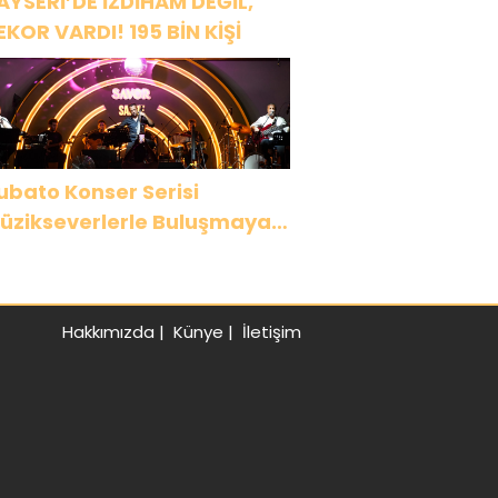
AYSERİ’DE İZDİHAM DEĞİL,
EKOR VARDI! 195 BİN KİŞİ
ubato Konser Serisi
üzikseverlerle Buluşmaya
evam Ediyor
Hakkımızda
|
Künye
|
İletişim