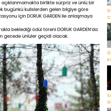
 açıklanmamakta birlikte sürpriz ve ünlü bir
ek bugünkü kulislerden gelen bilgiye göre
D
nizasyonu için DORUK GARDEN ile anlaşmaya
C
erakla beklediği ödül töreni DORUK GARDEN’da
 gecede ünlüler geçidi olacak.
Ö
K
B
C
K
S
G
K