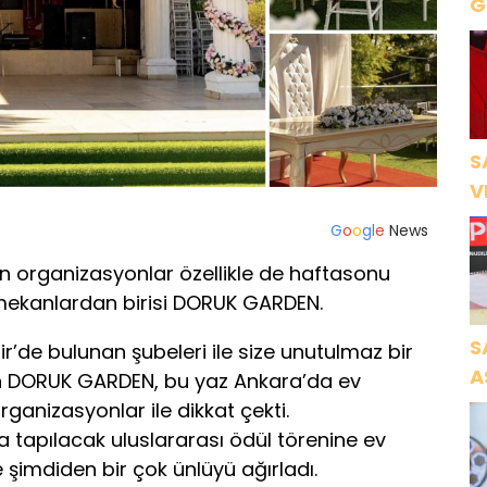
Gece Öz
B
S
V
Ö
G
o
o
g
l
e
News
K
 organizasyonlar özellikle de haftasonu
n mekanlardan birisi DORUK GARDEN.
S
’de bulunan şubeleri ile size unutulmaz bir
A
n DORUK GARDEN, bu yaz Ankara’da ev
N
rganizasyonlar ile dikkat çekti.
A
tapılacak uluslararası ödül törenine ev
O
e şimdiden bir çok ünlüyü ağırladı.