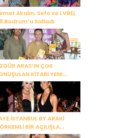
emet Akalın, Sefo ve LVBEL
5 Bodrum’u Salladı
ZGÜR ARAS’IN ÇOK
ONUŞULAN KİTABI YENI
ASKISINI TITANIC LUXURY
OLLECTION BODRUM’DA
UTLADI
AYE İSTANBUL BY ARAKİ
ÖRKEMLİ BİR AÇILIŞLA
APILARINI AÇTI!