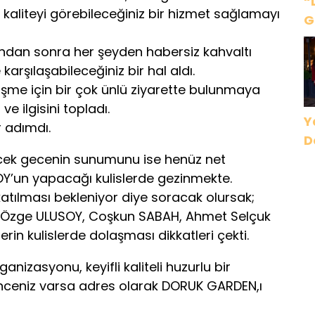
“
te kaliteyi görebileceğiniz bir hizmet sağlamayı
G
Ç
ından sonra her şeyden habersiz kahvaltı
B
karşılaşabileceğiniz bir hal aldı.
D
me için bir çok ünlü ziyarette bulunmaya
ve ilgisini topladı.
Y
 adımdı.
D
ek gecenin sunumunu ise henüz net
Y’un yapacağı kulislerde gezinmekte.
katılması bekleniyor diye soracak olursak;
 Özge ULUSOY, Coşkun SABAH, Ahmet Selçuk
rin kulislerde dolaşması dikkatleri çekti.
nizasyonu, keyifli kaliteli huzurlu bir
ünceniz varsa adres olarak DORUK GARDEN,ı