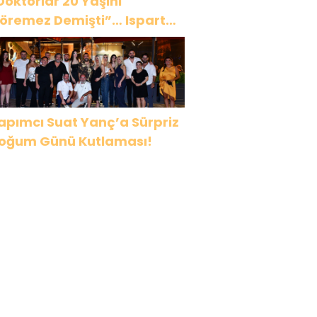
Doktorlar 20 Yaşını
öremez Demişti”… Ispartalı
ağlar Özyiğit’in Derya
edavacı Buluşması
uygulandırdı
apımcı Suat Yanç’a Sürpriz
oğum Günü Kutlaması!