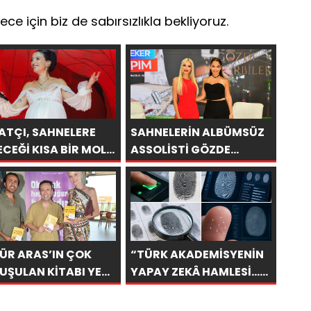
 için biz de sabırsızlıkla bekliyoruz.
ATÇI, SAHNELERE
SAHNELERİN ALBÜMSÜZ
ECEĞİ KISA BİR MOLA
ASSOLİSTİ GÖZDE
ESİ 13 AĞUSTOS’TA
DEMİRBİLEK, NR1
 KEZ HARBİYE’DE
MAGAZİN’DE: “SON
CAK!
ASSOLİST OLARAK VAR
OLACAĞIM!”
ÜR ARAS’IN ÇOK
“TÜRK AKADEMİSYENİN
UŞULAN KİTABI YENI
YAPAY ZEKÂ HAMLESİ…
ISINI TITANIC
PARMAK İZİNDEN KİŞİYE
URY COLLECTION
ÖZEL ANALİZ”