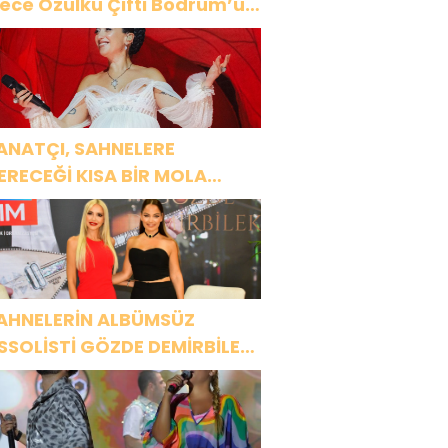
ülkü Çifti Bodrum’u
üyüledi
ANATÇI, SAHNELERE
ERECEĞİ KISA BİR MOLA
NCESİ 13 AĞUSTOS’TA SON
EZ HARBİYE’DE OLACAK!
AHNELERİN ALBÜMSÜZ
SSOLİSTİ GÖZDE DEMİRBİLEK,
R1 MAGAZİN’DE: “SON
SSOLİST OLARAK VAR
LACAĞIM!”