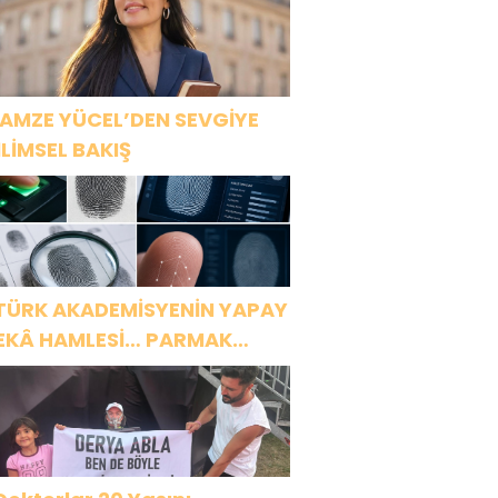
AMZE YÜCEL’DEN SEVGİYE
İLİMSEL BAKIŞ
TÜRK AKADEMİSYENİN YAPAY
EKÂ HAMLESİ… PARMAK
ZİNDEN KİŞİYE ÖZEL ANALİZ”