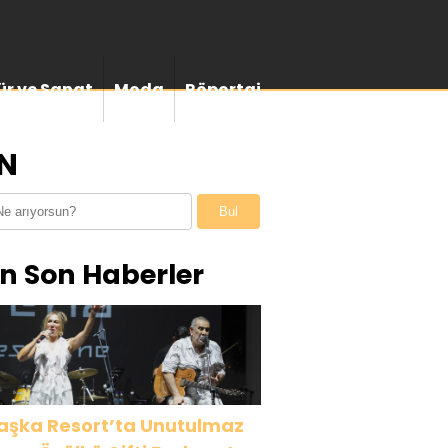
ür ve Sanat
Moda
Röportaj
EN
Bul
n Son Haberler
aşka Resort’ta Unutulmaz