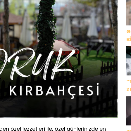
G
B
“
Z
İ
nden özel lezzetleri ile, özel günlerinizde en