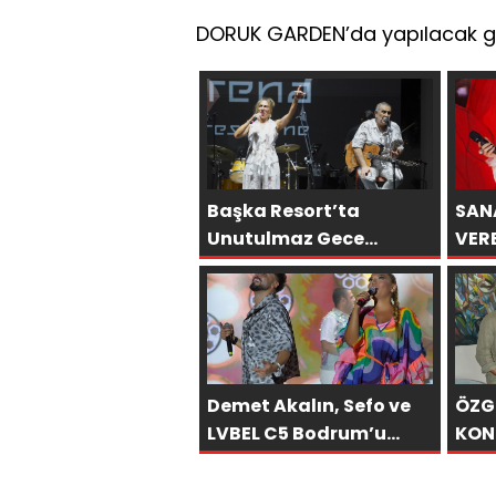
DORUK GARDEN’da yapılacak gece
Başka Resort’ta
SAN
Unutulmaz Gece
VER
Özülkü Çifti Bodrum’u
ÖNC
Büyüledi
SON
OLA
Demet Akalın, Sefo ve
ÖZG
LVBEL C5 Bodrum’u
KON
Salladı
BASK
LUX