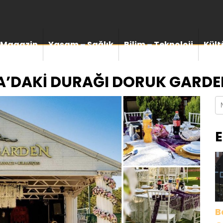
Magazin
Yaşam – Sağlık
Bilim – Teknoloji
Kült
A’DAKİ DURAĞI DORUK GARD
E
B