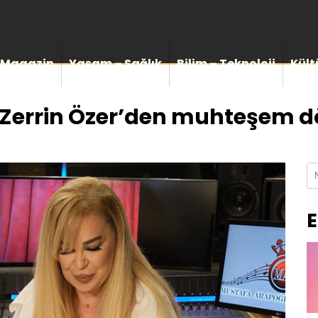
Magazin
Yaşam – Sağlık
Bilim – Teknoloji
Kült
 Zerrin Özer’den muhteşem d
E