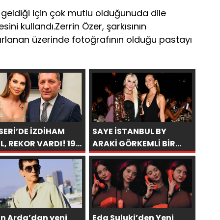
geldiği için çok mutlu olduğunuda dile
sini kullandı.Zerrin Özer, şarkısının
zırlanan üzerinde fotoğrafının olduğu pastayı
SERİ’DE İZDİHAM
SAYE İSTANBUL BY
L, REKOR VARDI! 195
ARAKİ GÖRKEMLİ BİR
KİŞİ
AÇILIŞLA KAPILARINI
AÇTI!
an Arda’dan yeni
Eda Suluki’den Yeni