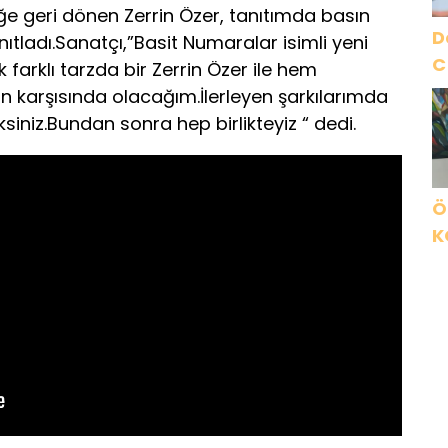
e geri dönen Zerrin Özer, tanıtımda basın
D
ıtladı.Sanatçı,”Basit Numaralar isimli yeni
C
farklı tarzda bir Zerrin Özer ile hem
 karşısında olacağım.İlerleyen şarkılarımda
iniz.Bundan sonra hep birlikteyiz “ dedi.
Ö
K
B
C
K