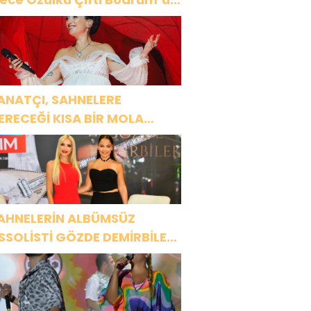
üyüledi
ANATÇI, SAHNELERE
ERECEĞİ KISA BİR MOLA
NCESİ 13 AĞUSTOS’TA SON
EZ HARBİYE’DE OLACAK!
AHNELERİN ALBÜMSÜZ
SSOLİSTİ GÖZDE DEMİRBİLEK,
R1 MAGAZİN’DE: “SON
SSOLİST OLARAK VAR
LACAĞIM!”