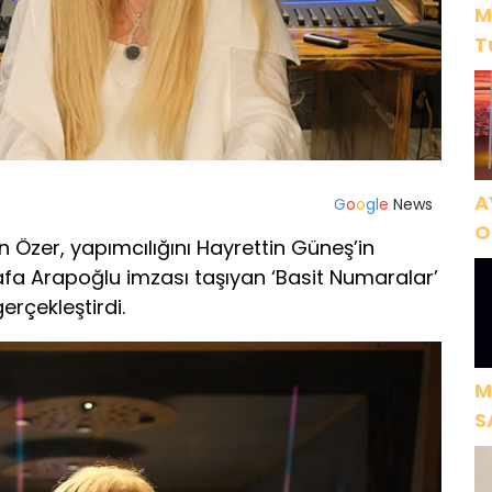
M
T
A
G
o
o
g
l
e
News
O
n Özer, yapımcılığını Hayrettin Güneş’in
A
afa Arapoğlu imzası taşıyan ‘Basit Numaralar’
gerçekleştirdi.
M
S
H