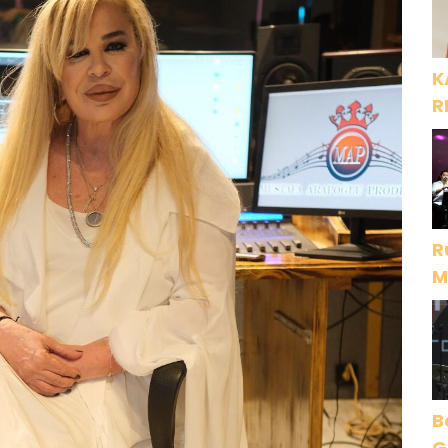
K
R
R
M
D
B
Gece Öz