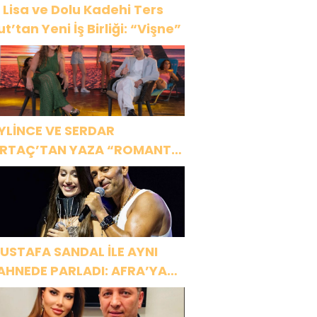
 Lisa ve Dolu Kadehi Ters
ut’tan Yeni İş Birliği: “Vişne”
YLİNCE VE SERDAR
RTAÇ’TAN YAZA “ROMANTİK
ŞK” BOMBASI!
USTAFA SANDAL İLE AYNI
AHNEDE PARLADI: AFRA’YA
ARBİYE’DE BÜYÜK ALKIŞ