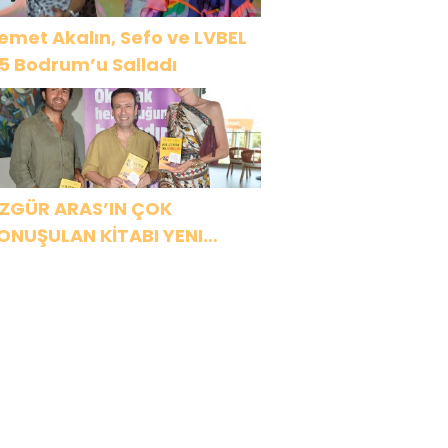
emet Akalın, Sefo ve LVBEL
5 Bodrum’u Salladı
ZGÜR ARAS’IN ÇOK
ONUŞULAN KİTABI YENI
ASKISINI TITANIC LUXURY
OLLECTION BODRUM’DA
UTLADI