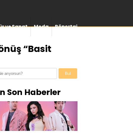
ür ve Sanat
Moda
Röportaj
önüş “Basit
Bul
n Son Haberler