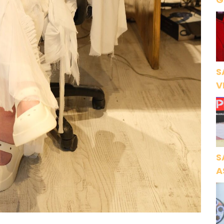
B
S
V
Ö
K
S
A
N
A
O