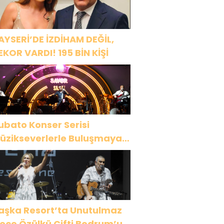
AYSERİ’DE İZDİHAM DEĞİL,
EKOR VARDI! 195 BİN KİŞİ
ubato Konser Serisi
üzikseverlerle Buluşmaya
evam Ediyor
aşka Resort’ta Unutulmaz
ülkü Çifti Bodrum’u