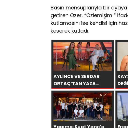
Basın mensuplarıyla bir ayaya 
getiren Özer, “Özlemişim “ ifade
kutlamasını ise kendisi için ha
keserek kutladı.
AYLİNCE VE SERDAR
KAY
ORTAÇ’TAN YAZA
DEĞİ
“ROMANTİK AŞK”
BİN 
BOMBASI!
Yapımcı Suat Yanç’a
Erc