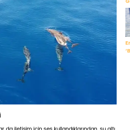
G
K
E
‘
İ
 da iletişim için ses kullandıklarından, su altı