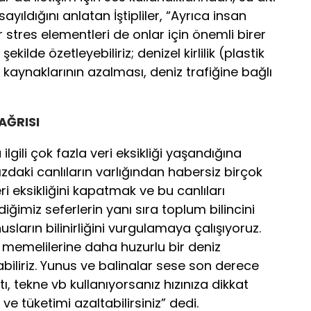
 sayıldığını anlatan İştipliler, “Ayrıca insan
r stres elementleri de onlar için önemli birer
ekilde özetleyebiliriz; denizel kirlilik (plastik
 kaynaklarının azalması, deniz trafiğine bağlı
ÇAĞRISI
ilgili çok fazla veri eksikliği yaşandığına
ımızdaki canlıların varlığından habersiz birçok
ri eksikliğini kapatmak ve bu canlıları
ğimiz seferlerin yanı sıra toplum bilincini
sların bilinirliğini vurgulamaya çalışıyoruz.
 memelilerine daha huzurlu bir deniz
şabiliriz. Yunus ve balinalar sese son derece
tı, tekne vb kullanıyorsanız hızınıza dikkat
r ve tüketimi azaltabilirsiniz” dedi.