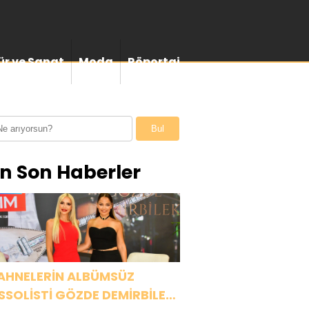
ür ve Sanat
Moda
Röportaj
Bul
n Son Haberler
AHNELERİN ALBÜMSÜZ
SSOLİSTİ GÖZDE DEMİRBİLEK,