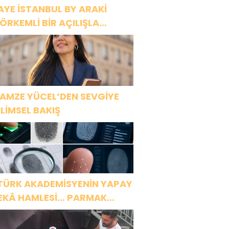
AYE İSTANBUL BY ARAKİ
ÖRKEMLİ BİR AÇILIŞLA
APILARINI AÇTI!
AMZE YÜCEL’DEN SEVGİYE
İLİMSEL BAKIŞ
TÜRK AKADEMİSYENİN YAPAY
EKÂ HAMLESİ… PARMAK
ZİNDEN KİŞİYE ÖZEL ANALİZ”