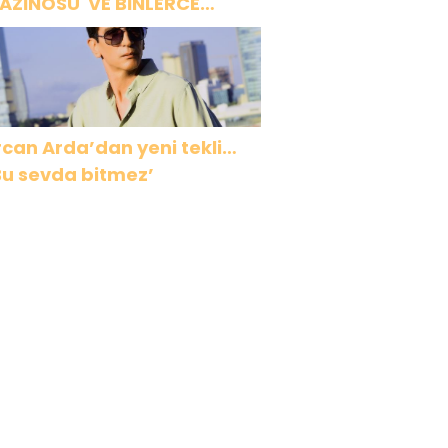
AZİNOSU VE BİNLERCE
AHKAHA
rcan Arda’dan yeni tekli…
Bu sevda bitmez’