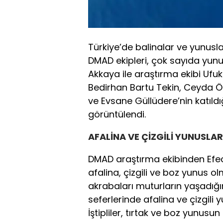
Türkiye’de balinalar ve yunusl
DMAD ekipleri, çok sayıda yunu
Akkaya ile araştırma ekibi Ufuk 
Bedirhan Bartu Tekin, Ceyda Öz
ve Evsane Güllüdere’nin katıldı
görüntülendi.
AFALİNA VE ÇİZGİLİ YUNUSLAR
DMAD araştırma ekibinden Efecan
afalina, çizgili ve boz yunus o
akrabaları muturların yaşadığı
seferlerinde afalina ve çizgili yu
İştipliler, tırtak ve boz yunusu