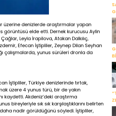
S
G
K
ar üzerine denizlerde araştırmalar yapan
s görüntüsü elde etti. Dernek kurucusu Aylin
Çağlar, Leyla İrapilova, Atakan Dalkılıç,
demir, Efecan İştipliler, Zeynep Dilan Seyhan
G
ğı çalışmalarda, yunus sürüleri dronla da
B
 İştipliler, Türkiye denizlerinde tırtak,
lmak üzere 4 yunus türü, bir de yakın
“
nı kaydetti. Akdeniz’deki araştırma
Z
nus bireyleriyle sık sık karşılaştıklarını belirten
İ
n daha nadir görüldüğünü söyledi. İştipliler,