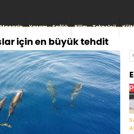
Magazin
Yaşam – Sağlık
Bilim – Teknoloji
Kült
ar için en büyük tehdit
E
S
A