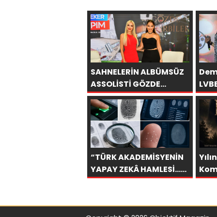
SAHNELERİN ALBÜMSÜZ
Deme
ASSOLİSTİ GÖZDE
LVB
DEMİRBİLEK, NR1
Sall
MAGAZİN’DE: “SON
ASSOLİST OLARAK VAR
OLACAĞIM!”
“TÜRK AKADEMİSYENİN
Yılın
YAPAY ZEKÂ HAMLESİ…
Kom
PARMAK İZİNDEN KİŞİYE
“Koz
ÖZEL ANALİZ”
Ağu