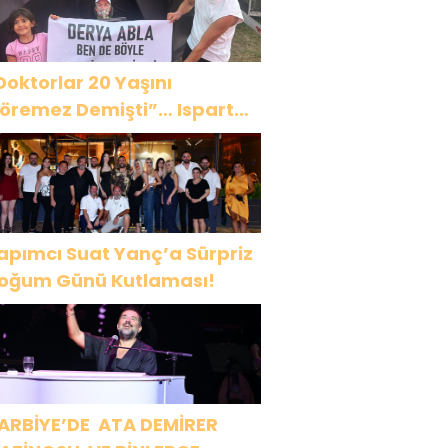
Doktorlar 20 Yaşını
öremez Demişti”… Ispartalı
ağlar Özyiğit’in Derya
edavacı Buluşması
uygulandırdı
apımcı Suat Yanç’a Sürpriz
oğum Günü Kutlaması!
ARBİYE’DE ATA DEMİRER