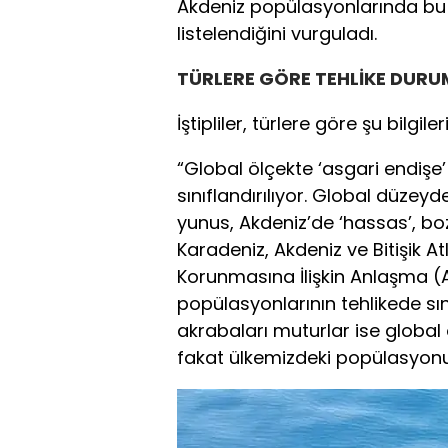
Akdeniz popülasyonlarında bu t
listelendiğini vurguladı.
TÜRLERE GÖRE TEHLİKE DUR
İştipliler, türlere göre şu bilgiler
“Global ölçekte ‘asgari endişe’
sınıflandırılıyor. Global düzeyd
yunus, Akdeniz’de ‘hassas’, bo
Karadeniz, Akdeniz ve Bitişik A
Korunmasına İlişkin Anlaşma (
popülasyonlarının tehlikede sın
akrabaları muturlar ise global 
fakat ülkemizdeki popülasyonu 