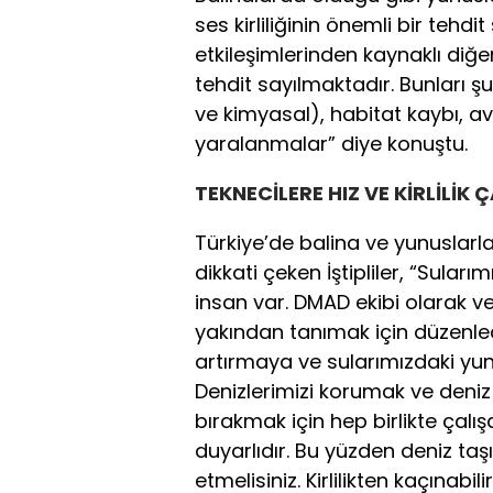
ses kirliliğinin önemli bir tehdit
etkileşimlerinden kaynaklı diğe
tehdit sayılmaktadır. Bunları şu ş
ve kimyasal), habitat kaybı, av
yaralanmalar” diye konuştu.
TEKNECİLERE HIZ VE KİRLİLİK 
Türkiye’de balina ve yunuslarla 
dikkati çeken İştipliler, “Sular
insan var. DMAD ekibi olarak ve
yakından tanımak için düzenledi
artırmaya ve sularımızdaki yunu
Denizlerimizi korumak ve deniz
bırakmak için hep birlikte çalı
duyarlıdır. Bu yüzden deniz taşı
etmelisiniz. Kirlilikten kaçınabili