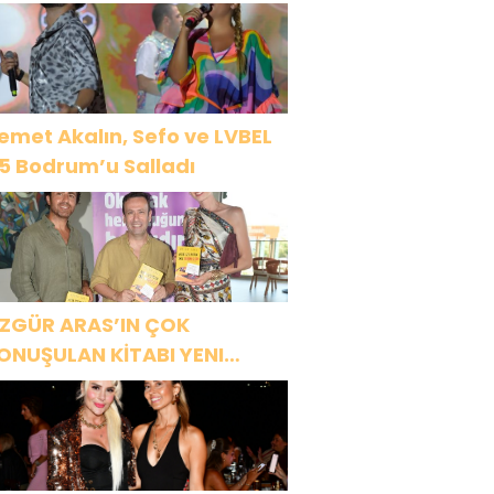
R1 MAGAZİN’DE: “SON
SSOLİST OLARAK VAR
LACAĞIM!”
emet Akalın, Sefo ve LVBEL
5 Bodrum’u Salladı
ZGÜR ARAS’IN ÇOK
ONUŞULAN KİTABI YENI
ASKISINI TITANIC LUXURY
OLLECTION BODRUM’DA
UTLADI