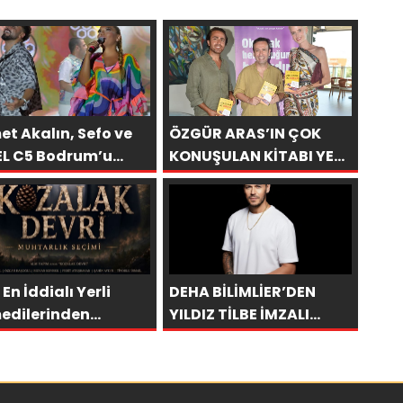
t Akalın, Sefo ve
ÖZGÜR ARAS’IN ÇOK
EL C5 Bodrum’u
KONUŞULAN KİTABI YENI
adı
BASKISINI TITANIC
LUXURY COLLECTION
BODRUM’DA KUTLADI
 En İddialı Yerli
DEHA BİLİMLİER’DEN
edilerinden
YILDIZ TİLBE İMZALI
alak Devri” 7
GÜÇLÜ DÖNÜŞ: “AŞKSIZ
stos’ta Vizyonda
PRENS”