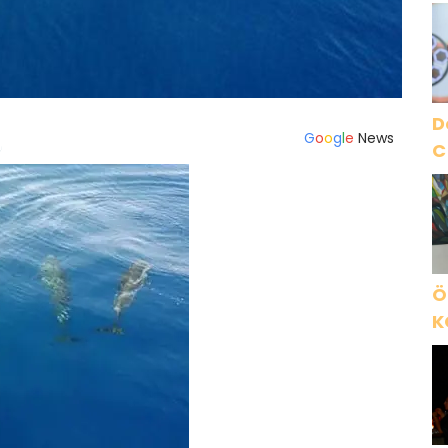
N
A
O
D
G
o
o
g
l
e
News
C
Ö
K
B
C
K