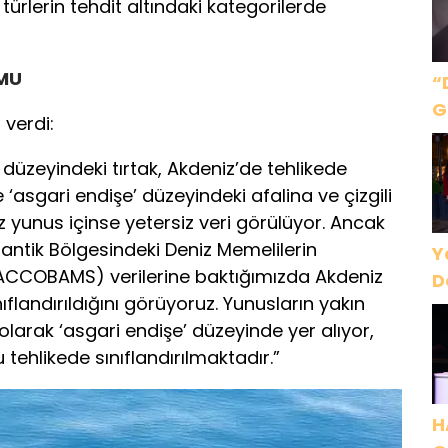
ürlerin tehdit altındaki kategorilerde
UMU
“
G
i verdi:
Ç
B
 düzeyindeki tırtak, Akdeniz’de tehlikede
D
e ‘asgari endişe’ düzeyindeki afalina ve çizgili
z yunus içinse yetersiz veri görülüyor. Ancak
tlantik Bölgesindeki Deniz Memelilerin
Y
ACCOBAMS) verilerine baktığımızda Akdeniz
D
ıflandırıldığını görüyoruz. Yunusların yakın
olarak ‘asgari endişe’ düzeyinde yer alıyor,
tehlikede sınıflandırılmaktadır.”
H