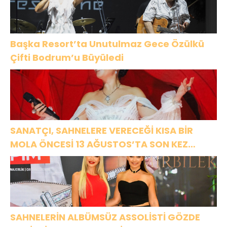
Başka Resort’ta Unutulmaz Gece Özülkü
Çifti Bodrum’u Büyüledi
SANATÇI, SAHNELERE VERECEĞİ KISA BİR
MOLA ÖNCESİ 13 AĞUSTOS’TA SON KEZ
HARBİYE’DE OLACAK!
SAHNELERİN ALBÜMSÜZ ASSOLİSTİ GÖZDE