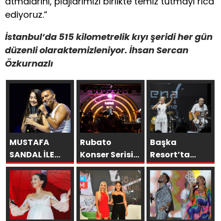
atmalarını, plajlarımızı birlikte temiz tutmayı rica
ediyoruz.”
İstanbul’da 515 kilometrelik kıyı şeridi her gün
düzenli olaraktemizleniyor. İhsan Sercan
Özkurnazlı
MUSTAFA
Rubato
Başka
SANDAL İLE
Konser Serisi
Resort’ta
AYNI SAHNEDE
Müzikseverlerle
Unutulmaz
PARLADI:
Buluşmaya
Gece Özülkü
AFRA’YA
Devam Ediyor
Çifti
HARBİYE’DE
Bodrum’u
BÜYÜK ALKIŞ
Büyüledi