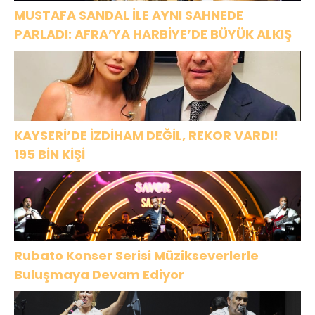
MUSTAFA SANDAL İLE AYNI SAHNEDE
PARLADI: AFRA’YA HARBİYE’DE BÜYÜK ALKIŞ
KAYSERİ’DE İZDİHAM DEĞİL, REKOR VARDI!
195 BİN KİŞİ
Rubato Konser Serisi Müzikseverlerle
Buluşmaya Devam Ediyor