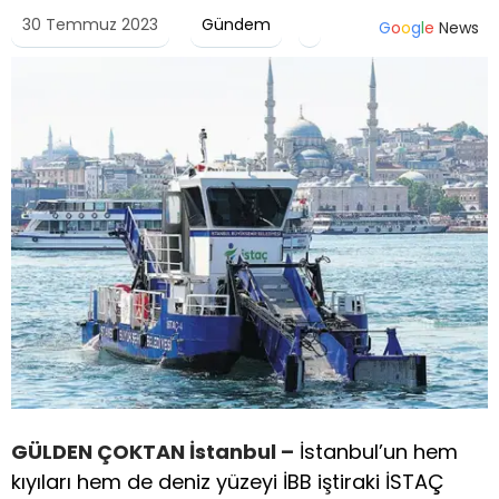
30 Temmuz 2023
Gündem
G
o
o
g
l
e
News
GÜLDEN ÇOKTAN İstanbul –
İstanbul’un hem
kıyıları hem de deniz yüzeyi İBB iştiraki İSTAÇ