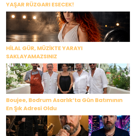
YAŞAR RÜZGARI ESECEK!
HİLAL GÜR, MÜZİKTE YARAYI
SAKLAYAMAZSINIZ
Boujee, Bodrum Asarlık’ta Gün Batımının
En Şık Adresi Oldu