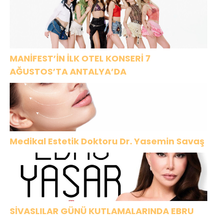
SEK8Z,yakında
izliyici ile
buluşuyor.
MANİFEST’İN İLK OTEL KONSERİ 7
AĞUSTOS’TA ANTALYA’DA
Medikal Estetik Doktoru Dr. Yasemin Savaş
SİVASLILAR GÜNÜ KUTLAMALARINDA EBRU