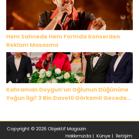
Hem Sahnede Hem Formda Konserden
Reklam Masasına
Kahraman Doygun’un Oğlunun Düğününe
Yoğun İlgi! 3 Bin Davetli Görkemli Gecede
Buluştu
Copyright © 2026 Objektif Magazin
Hakkımızda
|
Künye
|
İletişim