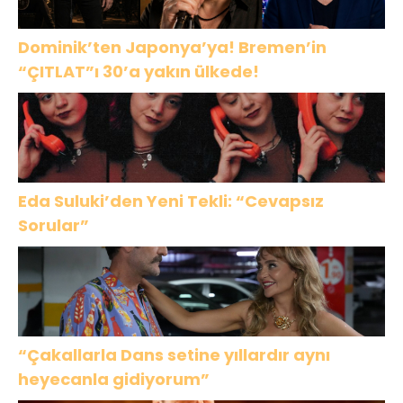
Dominik’ten Japonya’ya! Bremen’in
“ÇITLAT”ı 30’a yakın ülkede!
Eda Suluki’den Yeni Tekli: “Cevapsız
Sorular”
“Çakallarla Dans setine yıllardır aynı
heyecanla gidiyorum”