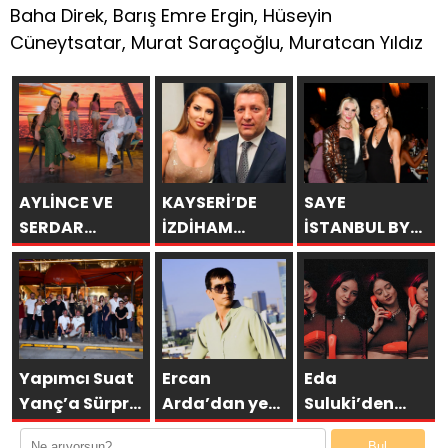
Baha Direk, Barış Emre Ergin, Hüseyin
Cüneytsatar, Murat Saraçoğlu, Muratcan Yıldız
AYLİNCE VE
KAYSERİ’DE
SAYE
SERDAR
İZDİHAM
İSTANBUL BY
ORTAÇ’TAN
DEĞİL, REKOR
ARAKİ
YAZA
VARDI! 195 BİN
GÖRKEMLİ BİR
“ROMANTİK
KİŞİ
AÇILIŞLA
AŞK”
KAPILARINI
BOMBASI!
AÇTI!
Yapımcı Suat
Ercan
Eda
Yanç’a Sürpriz
Arda’dan yeni
Suluki’den
Doğum Günü
tekli… ‘Bu
Yeni Tekli:
Bul