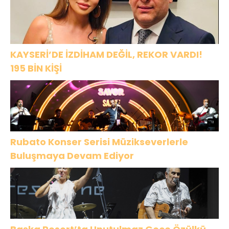
KAYSERİ’DE İZDİHAM DEĞİL, REKOR VARDI!
195 BİN KİŞİ
Rubato Konser Serisi Müzikseverlerle
Buluşmaya Devam Ediyor