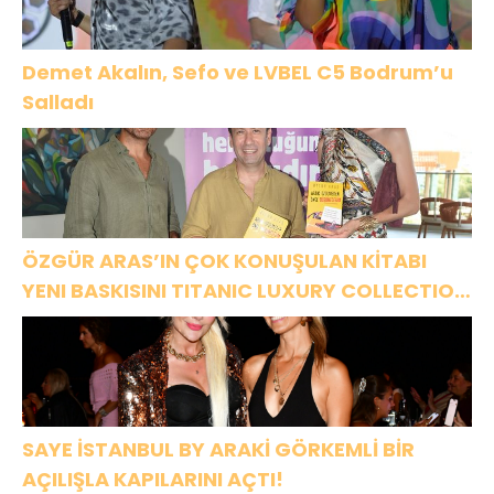
Demet Akalın, Sefo ve LVBEL C5 Bodrum’u
Salladı
ÖZGÜR ARAS’IN ÇOK KONUŞULAN KİTABI
YENI BASKISINI TITANIC LUXURY COLLECTION
BODRUM’DA KUTLADI
SAYE İSTANBUL BY ARAKİ GÖRKEMLİ BİR
AÇILIŞLA KAPILARINI AÇTI!