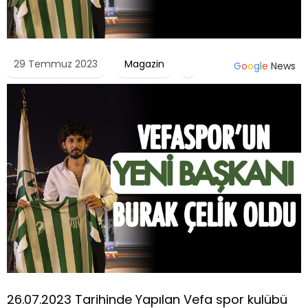
29 Temmuz 2023
Magazin
G
o
o
g
l
e
News
26.07.2023 Tarihinde Yapılan Vefa spor kulübü