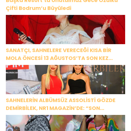
Başka Resort’ta Unutulmaz Gece Özülkü
Çifti Bodrum’u Büyüledi
SANATÇI, SAHNELERE VERECEĞİ KISA BİR
MOLA ÖNCESİ 13 AĞUSTOS’TA SON KEZ
HARBİYE’DE OLACAK!
SAHNELERİN ALBÜMSÜZ ASSOLİSTİ GÖZDE
DEMİRBİLEK, NR1 MAGAZİN’DE: “SON
ASSOLİST OLARAK VAR OLACAĞIM!”