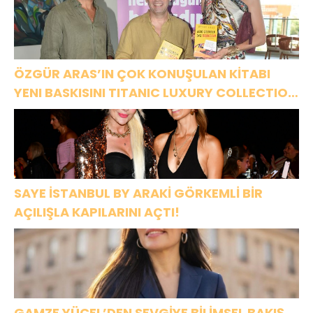
ÖZGÜR ARAS’IN ÇOK KONUŞULAN KİTABI
YENI BASKISINI TITANIC LUXURY COLLECTION
BODRUM’DA KUTLADI
SAYE İSTANBUL BY ARAKİ GÖRKEMLİ BİR
AÇILIŞLA KAPILARINI AÇTI!
GAMZE YÜCEL’DEN SEVGİYE BİLİMSEL BAKIŞ