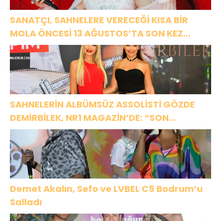
SANATÇI, SAHNELERE VERECEĞİ KISA BİR
MOLA ÖNCESİ 13 AĞUSTOS’TA SON KEZ
HARBİYE’DE OLACAK!
SAHNELERİN ALBÜMSÜZ ASSOLİSTİ GÖZDE
DEMİRBİLEK, NR1 MAGAZİN’DE: “SON
ASSOLİST OLARAK VAR OLACAĞIM!”
Demet Akalın, Sefo ve LVBEL C5 Bodrum’u
Salladı