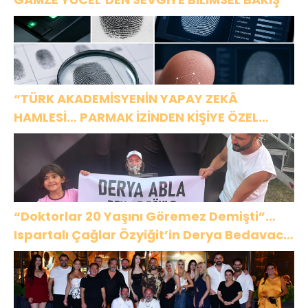
“TÜRK AKADEMİSYENİN YAPAY ZEKÂ
HAMLESİ… PARMAK İZİNDEN KİŞİYE ÖZEL
ANALİZ”
“Doktorlar 20 Yaşını Göremez Demişti”…
Ispartalı Çağlar Özyiğit’in Derya Bedavacı
Buluşması Duygulandırdı