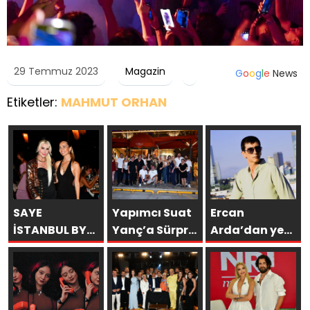
29 Temmuz 2023
Magazin
G
o
o
g
l
e
News
Etiketler:
MAHMUT ORHAN
SAYE
Yapımcı Suat
Ercan
İSTANBUL BY
Yanç’a Sürpriz
Arda’dan yeni
ARAKİ
Doğum Günü
tekli… ‘Bu
GÖRKEMLİ BİR
Kutlaması!
sevda bitmez’
AÇILIŞLA
KAPILARINI