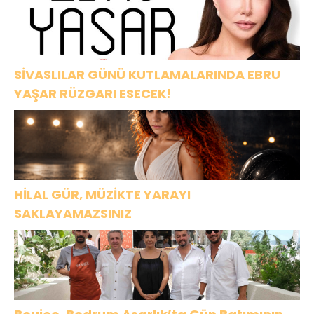
SİVASLILAR GÜNÜ KUTLAMALARINDA EBRU
YAŞAR RÜZGARI ESECEK!
HİLAL GÜR, MÜZİKTE YARAYI
SAKLAYAMAZSINIZ