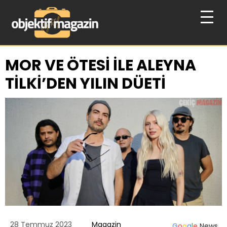
MOR VE ÖTESİ İLE ALEYNA
TİLKİ’DEN YILIN DÜETİ
28 Temmuz 2023
Magazin
G
o
o
g
l
e
News