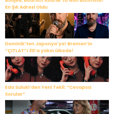
Boujee, Bodrum Asarlık’ta Gün Batımının
En Şık Adresi Oldu
Dominik’ten Japonya’ya! Bremen’in
“ÇITLAT”ı 30’a yakın ülkede!
Eda Suluki’den Yeni Tekli: “Cevapsız
Sorular”