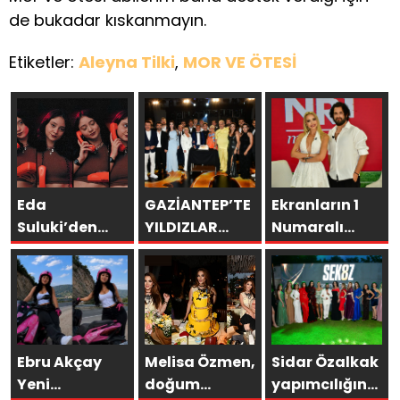
de bukadar kıskanmayın.
Etiketler:
Aleyna Tilki
,
MOR VE ÖTESİ
Eda
GAZİANTEP’TE
Ekranların 1
Suluki’den
YILDIZLAR
Numaralı
Yeni Tekli:
GEÇİDİ:
programı NR1
“Cevapsız
ŞAMDANCI VE
Magazin
Sorular”
BY MUSTAFA
AÇILIŞI İLE
GREEN
PARK’TA
Ebru Akçay
Melisa Özmen,
Sidar Özalkak
GÖRKEMLİ
Yeni
doğum
yapımcılığında