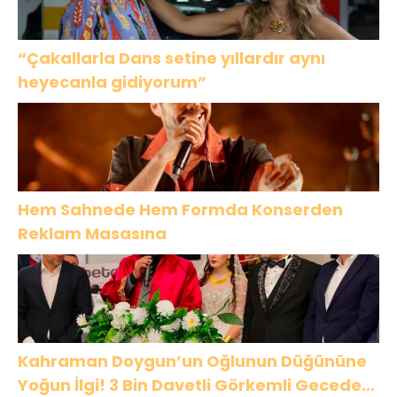
“Çakallarla Dans setine yıllardır aynı
heyecanla gidiyorum”
Hem Sahnede Hem Formda Konserden
Reklam Masasına
Kahraman Doygun’un Oğlunun Düğününe
Yoğun İlgi! 3 Bin Davetli Görkemli Gecede