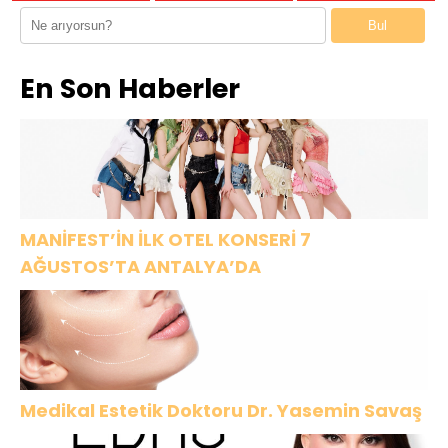
GALA
Motoruyla
gününde
hayata
Bul
Kıtalar Arası
şıklığıyla göz
geçirilen yeni
İşlere
kamaştırdı
moda ve
En Son Haberler
Koşuyor!
yetenek
programı
SEK8Z,yakında
izliyici ile
buluşuyor.
MANİFEST’İN İLK OTEL KONSERİ 7
AĞUSTOS’TA ANTALYA’DA
Medikal Estetik Doktoru Dr. Yasemin Savaş