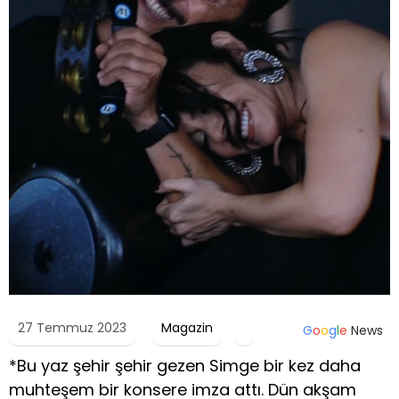
27 Temmuz 2023
Magazin
G
o
o
g
l
e
News
*Bu yaz şehir şehir gezen Simge bir kez daha
muhteşem bir konsere imza attı. Dün akşam