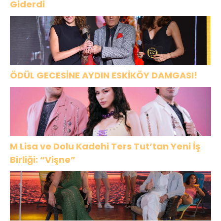
Giderdi
ÖDÜL GECESİNE AYDIN ESKİKÖY DAMGASI!
M Lisa ve Dolu Kadehi Ters Tut’tan Yeni İş
Birliği: “Vişne”