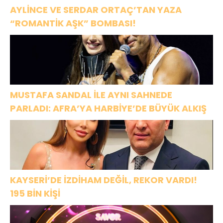
AYLİNCE VE SERDAR ORTAÇ’TAN YAZA
“ROMANTİK AŞK” BOMBASI!
MUSTAFA SANDAL İLE AYNI SAHNEDE
PARLADI: AFRA’YA HARBİYE’DE BÜYÜK ALKIŞ
KAYSERİ’DE İZDİHAM DEĞİL, REKOR VARDI!
195 BİN KİŞİ