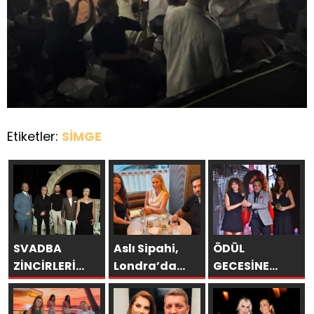
Etiketler:
SİMGE
SVADBA
Aslı Sipahi,
ÖDÜL
ZİNCİRLERİ
Londra’da
GECESİNE
SAHİBİ SEMİH
Dostlarıyla
AYDIN
HOT
Hasret
ESKİKÖY