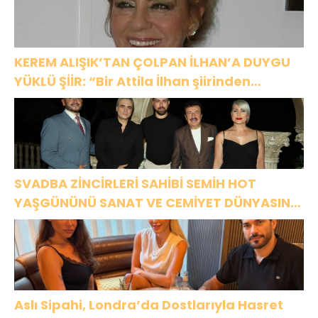
KEREM ALIŞIK’TAN ÇOLPAN İLHAN’A DUYGU
YÜKLÜ ŞİİR: “Bir Attila İlhan şiirinden
çıkmıştı sanki”
SVADBA ZİNCİRLERİ SAHİBİ SEMİH HOT
YAŞGÜNÜNÜ SANAT VE CEMİYET DÜNYASININ
ÜNLÜ İSİMLERİYLE KUTLADI!
Aslı Sipahi, Londra’da Dostlarıyla Hasret