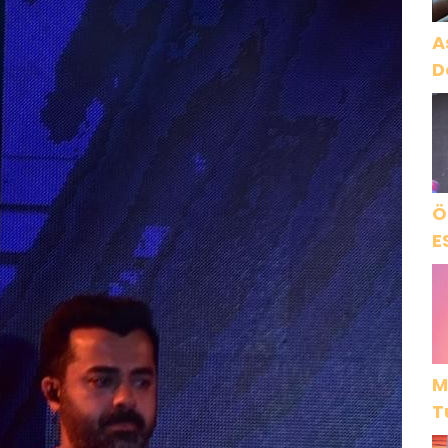
A
D
Ö
E
M
T