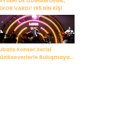
AYSERİ’DE İZDİHAM DEĞİL,
EKOR VARDI! 195 BİN KİŞİ
ubato Konser Serisi
üzikseverlerle Buluşmaya
evam Ediyor