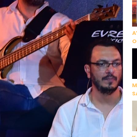
A
O
A
M
S
H