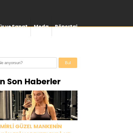
ür ve Sanat
Moda
Röportaj
Bul
n Son Haberler
ZMİRLİ GÜZEL MANKENİN