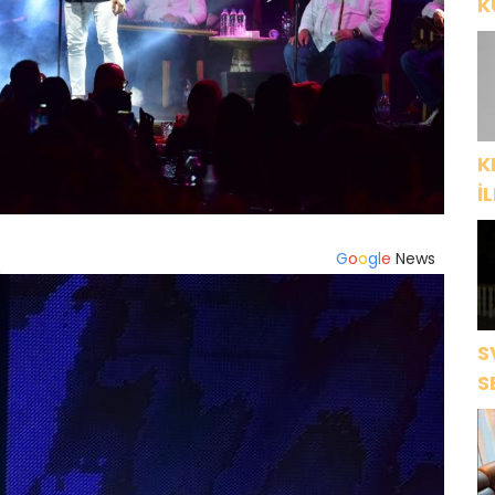
K
P
K
İ
“
ç
G
o
o
g
l
e
News
S
S
S
D
K