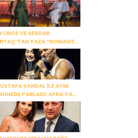
YLİNCE VE SERDAR
RTAÇ’TAN YAZA “ROMANTİK
ŞK” BOMBASI!
USTAFA SANDAL İLE AYNI
AHNEDE PARLADI: AFRA’YA
ARBİYE’DE BÜYÜK ALKIŞ