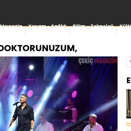
Magazin
Yaşam – Sağlık
Bilim – Teknoloji
Kült
N DOKTORUNUZUM,
E
İ