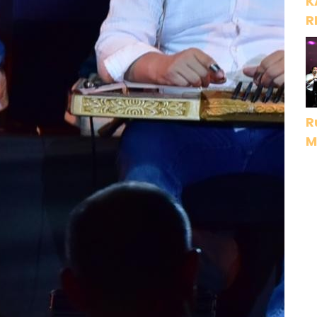
K
R
R
M
D