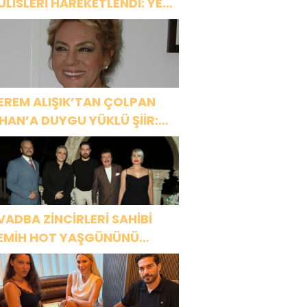
ULİSLERİ HAREKETLENDİ: YENİ
ROJELER YOLDA!
EREM ALIŞIK’TAN ÇOLPAN
LHAN’A DUYGU YÜKLÜ ŞİİR:
Bir Attila İlhan şiirinden
ıkmıştı sanki”
VADBA ZİNCİRLERİ SAHİBİ
EMİH HOT YAŞGÜNÜNÜ
ANAT VE CEMİYET
ÜNYASININ ÜNLÜ İSİMLERİYLE
UTLADI!