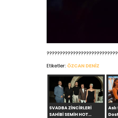
???????????????????????????
Etiketler:
ÖZCAN DENİZ
SVADBA ZİNCİRLERİ
Aslı
SAHİBİ SEMİH HOT
Dost