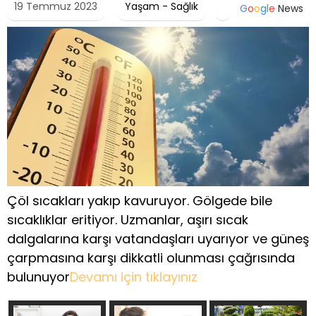
19 Temmuz 2023
Yaşam - Sağlık
G
o
o
g
l
e
News
Çöl sıcakları yakıp kavuruyor. Gölgede bile
sıcaklıklar eritiyor. Uzmanlar, aşırı sıcak
dalgalarına karşı vatandaşları uyarıyor ve güneş
çarpmasına karşı dikkatli olunması çağrısında
bulunuyor
Devamı için tıklayınız