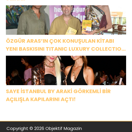
ÖZGÜR ARAS’IN ÇOK KONUŞULAN KİTABI
YENI BASKISINI TITANIC LUXURY COLLECTION
BODRUM’DA KUTLADI
SAYE İSTANBUL BY ARAKİ GÖRKEMLİ BİR
AÇILIŞLA KAPILARINI AÇTI!
Copyright © 2026 Objektif Magazin