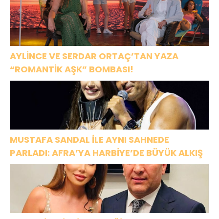
AYLİNCE VE SERDAR ORTAÇ’TAN YAZA
“ROMANTİK AŞK” BOMBASI!
MUSTAFA SANDAL İLE AYNI SAHNEDE
PARLADI: AFRA’YA HARBİYE’DE BÜYÜK ALKIŞ