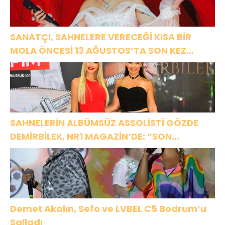
SANATÇI, SAHNELERE VERECEĞİ KISA BİR
MOLA ÖNCESİ 13 AĞUSTOS’TA SON KEZ
HARBİYE’DE OLACAK!
SAHNELERİN ALBÜMSÜZ ASSOLİSTİ GÖZDE
DEMİRBİLEK, NR1 MAGAZİN’DE: “SON
ASSOLİST OLARAK VAR OLACAĞIM!”
Demet Akalın, Sefo ve LVBEL C5 Bodrum’u
Salladı