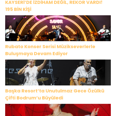
KAYSERİ’DE İZDİHAM DEĞİL, REKOR VARDI!
195 BİN KİŞİ
Rubato Konser Serisi Müzikseverlerle
Buluşmaya Devam Ediyor
Başka Resort’ta Unutulmaz Gece Özülkü
Çifti Bodrum’u Büyüledi