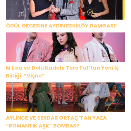
ÖDÜL GECESİNE AYDIN ESKİKÖY DAMGASI!
M Lisa ve Dolu Kadehi Ters Tut’tan Yeni İş
Birliği: “Vişne”
AYLİNCE VE SERDAR ORTAÇ’TAN YAZA
“ROMANTİK AŞK” BOMBASI!