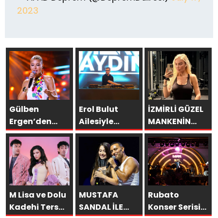
2023
Gülben
Erol Bulut
İZMİRLİ GÜZEL
Ergen’den
Ailesiyle
MANKENİN
Kıbrıs’ta
Başka
KULİSLERİ
Yapay Zekâ
Resort’ta
HAREKETLENDİ:
Çıkışı
Unutulmaz Bir
YENİ PROJELER
Tatil Yaşadı
YOLDA!
M Lisa ve Dolu
MUSTAFA
Rubato
Kadehi Ters
SANDAL İLE
Konser Serisi