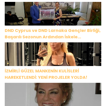
DND Cyprus ve DND Larnaka Gençler Birliği,
Başarılı Sezonun Ardından İskele
Belediyesi’nde Bir Araya Geldi
İZMİRLİ GÜZEL MANKENİN KULİSLERİ
HAREKETLENDİ: YENİ PROJELER YOLDA!