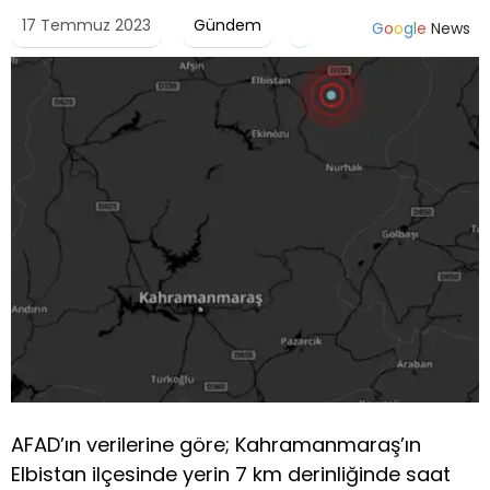
17 Temmuz 2023
Gündem
G
o
o
g
l
e
News
AFAD’ın verilerine göre; Kahramanmaraş’ın
Elbistan ilçesinde yerin 7 km derinliğinde saat