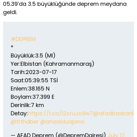
05.39’da 3.5 büyüklüğünde deprem meydana
geldi.
#DEPREM
*
Büyüklük:3.5 (Ml)
Yer:Elbistan (Kahramanmaraş)
Tarih:2023-07-17
Saat:05:39:55 TSİ
Enlem:38.165 N
Boylam:37.399 E
Derinlik:7 km
Detay:
https://t.co/I2cruJo9w7
@afadbaskanli
@trthaber
@anadoluajansi
— AFAD Deprem (@DepremDairesi)
July 17,