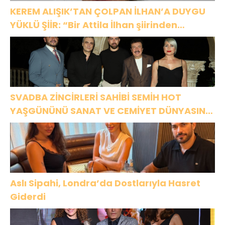
KEREM ALIŞIK’TAN ÇOLPAN İLHAN’A DUYGU
YÜKLÜ ŞİİR: “Bir Attila İlhan şiirinden
çıkmıştı sanki”
SVADBA ZİNCİRLERİ SAHİBİ SEMİH HOT
YAŞGÜNÜNÜ SANAT VE CEMİYET DÜNYASININ
ÜNLÜ İSİMLERİYLE KUTLADI!
Aslı Sipahi, Londra’da Dostlarıyla Hasret
Giderdi