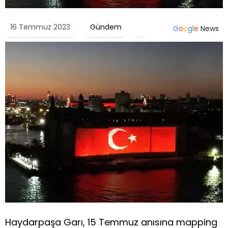
16 Temmuz 2023
Gündem
G
o
o
g
l
e
News
Haydarpaşa Garı, 15 Temmuz anısına mapping