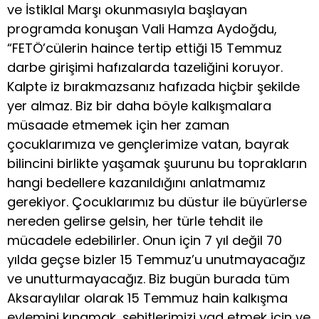
ve İstiklal Marşı okunmasıyla başlayan
programda konuşan Vali Hamza Aydoğdu,
“FETÖ’cülerin haince tertip ettiği 15 Temmuz
darbe girişimi hafızalarda tazeliğini koruyor.
Kalpte iz bırakmazsanız hafızada hiçbir şekilde
yer almaz. Biz bir daha böyle kalkışmalara
müsaade etmemek için her zaman
çocuklarımıza ve gençlerimize vatan, bayrak
bilincini birlikte yaşamak şuurunu bu toprakların
hangi bedellere kazanıldığını anlatmamız
gerekiyor. Çocuklarımız bu düstur ile büyürlerse
nereden gelirse gelsin, her türle tehdit ile
mücadele edebilirler. Onun için 7 yıl değil 70
yılda geçse bizler 15 Temmuz’u unutmayacağız
ve unutturmayacağız. Biz bugün burada tüm
Aksaraylılar olarak 15 Temmuz hain kalkışma
eylemini kınamak, şehitlerimizi yad etmek için ve