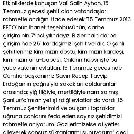
Etkinliklerde konuşan Vali Salih Ayhan, 15
Temmuz gecesi şehit olan vatandaşları
rahmetle andığını ifade ederek,”15 Temmuz 2016
FETÖ´nün ihanet teşebbüsünün, darbe
girişiminin 7’inci yılındayız. Bizler hain darbe
girişiminde 251 kardeşimizi şehit verdik. O şanlı
şehitlerimiz kimimizin dostu, kimimizin kardeşi,
kimimizin ana-babası, Onların hepsi işte bu
yüce vatanın evlatları. 15 Temmuz gecesinde
Cumhurbaşkanımız Sayın Recep Tayyip
Erdoğan’ın çağrısıyla sokakları dolduranlar
arasında; yiğitliğiyle, mertliğiyle nam salmış
Şanlıurfa’mızın yetiştirdiği evlatlar da vardı. 15
Temmuz Şehitlerimizi ve bu şanlı topraklar
uğruna canlarını feda eden sayısız şehidimizi
rahmetle anıyorum. Gazilerimizeise afiyetler
dileyerek sonsuz şükranlarımı sunuyorum” dedi.