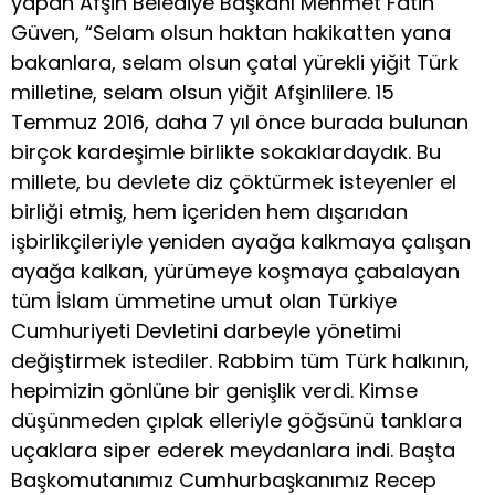
yapan Afşin Belediye Başkanı Mehmet Fatih
Güven, “Selam olsun haktan hakikatten yana
bakanlara, selam olsun çatal yürekli yiğit Türk
milletine, selam olsun yiğit Afşinlilere. 15
Temmuz 2016, daha 7 yıl önce burada bulunan
birçok kardeşimle birlikte sokaklardaydık. Bu
millete, bu devlete diz çöktürmek isteyenler el
birliği etmiş, hem içeriden hem dışarıdan
işbirlikçileriyle yeniden ayağa kalkmaya çalışan
ayağa kalkan, yürümeye koşmaya çabalayan
tüm İslam ümmetine umut olan Türkiye
Cumhuriyeti Devletini darbeyle yönetimi
değiştirmek istediler. Rabbim tüm Türk halkının,
hepimizin gönlüne bir genişlik verdi. Kimse
düşünmeden çıplak elleriyle göğsünü tanklara
uçaklara siper ederek meydanlara indi. Başta
Başkomutanımız Cumhurbaşkanımız Recep