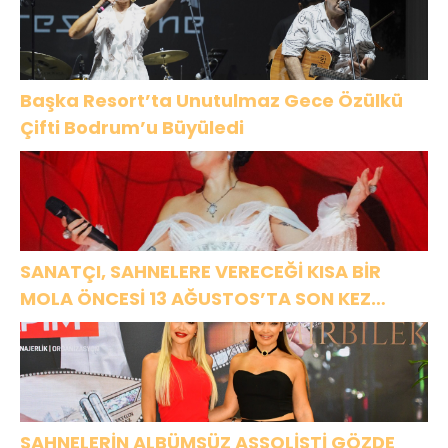
Başka Resort’ta Unutulmaz Gece Özülkü
Çifti Bodrum’u Büyüledi
SANATÇI, SAHNELERE VERECEĞİ KISA BİR
MOLA ÖNCESİ 13 AĞUSTOS’TA SON KEZ
HARBİYE’DE OLACAK!
SAHNELERİN ALBÜMSÜZ ASSOLİSTİ GÖZDE