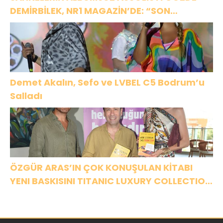
DEMİRBİLEK, NR1 MAGAZİN’DE: “SON
ASSOLİST OLARAK VAR OLACAĞIM!”
Demet Akalın, Sefo ve LVBEL C5 Bodrum’u
Salladı
ÖZGÜR ARAS’IN ÇOK KONUŞULAN KİTABI
YENI BASKISINI TITANIC LUXURY COLLECTION
BODRUM’DA KUTLADI