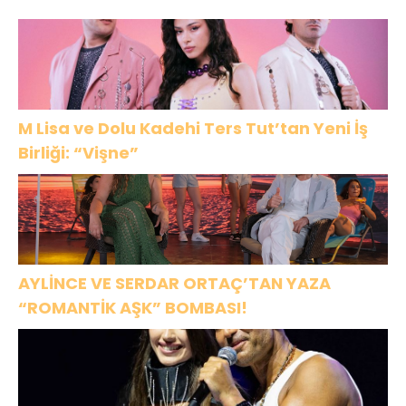
Tekli: “Feel So
High”
M Lisa ve Dolu Kadehi Ters Tut’tan Yeni İş
Birliği: “Vişne”
AYLİNCE VE SERDAR ORTAÇ’TAN YAZA
“ROMANTİK AŞK” BOMBASI!