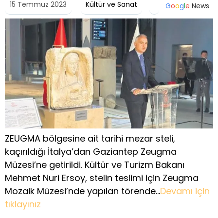
15 Temmuz 2023
Kültür ve Sanat
G
o
o
g
l
e
News
ZEUGMA bölgesine ait tarihi mezar steli,
kaçırıldığı İtalya’dan Gaziantep Zeugma
Müzesi’ne getirildi. Kültür ve Turizm Bakanı
Mehmet Nuri Ersoy, stelin teslimi için Zeugma
Mozaik Müzesi’nde yapılan törende…
Devamı için
tıklayınız