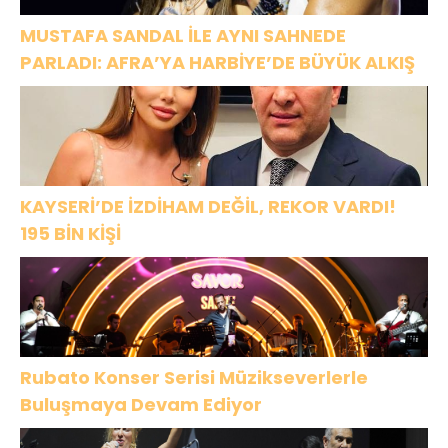
MUSTAFA SANDAL İLE AYNI SAHNEDE
PARLADI: AFRA’YA HARBİYE’DE BÜYÜK ALKIŞ
KAYSERİ’DE İZDİHAM DEĞİL, REKOR VARDI!
195 BİN KİŞİ
Rubato Konser Serisi Müzikseverlerle
Buluşmaya Devam Ediyor