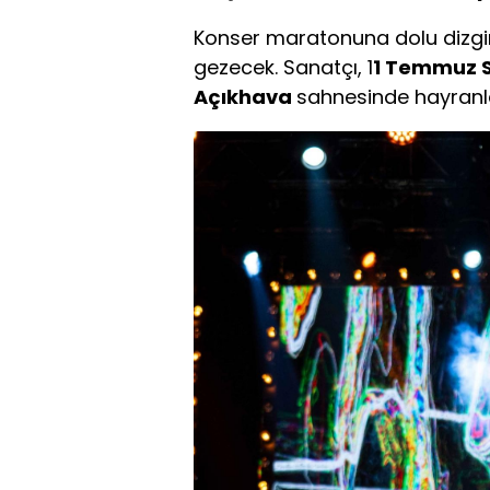
Konser maratonuna dolu dizgin
gezecek. Sanatçı, 1
1 Temmuz S
Açıkhava
sahnesinde hayranla