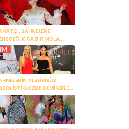
ANATÇI, SAHNELERE
ERECEĞİ KISA BİR MOLA
NCESİ 13 AĞUSTOS’TA SON
EZ HARBİYE’DE OLACAK!
AHNELERİN ALBÜMSÜZ
SSOLİSTİ GÖZDE DEMİRBİLEK,
R1 MAGAZİN’DE: “SON
SSOLİST OLARAK VAR
LACAĞIM!”