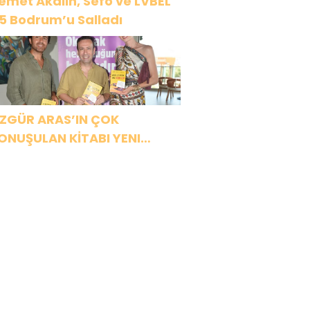
emet Akalın, Sefo ve LVBEL
5 Bodrum’u Salladı
ZGÜR ARAS’IN ÇOK
ONUŞULAN KİTABI YENI
ASKISINI TITANIC LUXURY
OLLECTION BODRUM’DA
UTLADI