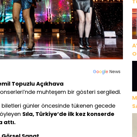
T
A
O
A
G
o
o
g
l
e
News
emil Topuzlu Açıkhava
 Konserleri’nde muhteşem bir gösteri sergiledi.
M
m biletleri günler öncesinde tükenen gecede
S
 söyleyen
Sıla, Türkiye’de ilk kez konserde
H
a attı.
 Görsel Sanat