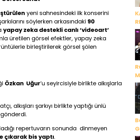
üştürülen
yeni sahnesindeki ilk konserini
K
 şarkılarını söylerken arkasındaki
90
R
a
yapay zeka destekli canlı ‘videoart’
ımla üretilen görsel efektler, yapay zeka
ntülerle birleştirilerek görsel şölen
R
M
ği
Özkan Uğur
‘u seyircisiyle birlikte alkışlarla
D
çı, alkışları şarkıyı birlikte yaptığı ünlü
 gönderdi.
B
rladığı repertuvarın sonunda dinmeyen
Gece Öz
 çıkarak bis yaptı
.
B