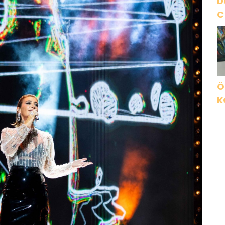
D
C
Ö
K
B
C
K