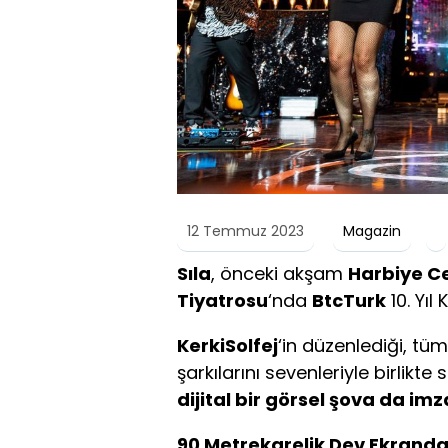
12 Temmuz 2023
Magazin
Sıla
, önceki akşam
Harbiye C
Tiyatrosu
‘nda
BtcTurk
10. Yıl
KerkiSolfej
‘in düzenlediği, tü
şarkılarını sevenleriyle birlikte
dijital bir görsel şova da imz
90 Metrekarelik Dev Ekranda