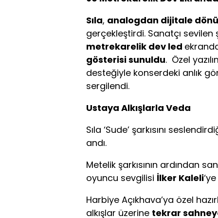
Sıla
,
analogdan dijitale dön
gerçekleştirdi. Sanatçı sevilen
metrekarelik dev led
ekrand
gösterisi sunuldu
. Özel yazıl
desteğiyle konserdeki anlık görü
sergilendi.
Ustaya Alkışlarla Veda
Sıla ‘Sude’ şarkısını seslendirdi
andı.
Metelik şarkısının ardından sanat
oyuncu sevgilisi
İlker Kaleli
‘ye
Harbiye Açıkhava’ya özel hazı
alkışlar üzerine
tekrar sahneye