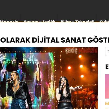
Magazin
Yaşam – Sağlık
Bilim – Teknoloji
Kült
 OLARAK DİJİTAL SANAT GÖSTE
E
M