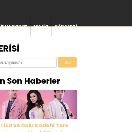
ür ve Sanat
Moda
Röportaj
RİSİ
Bul
n Son Haberler
 Lisa ve Dolu Kadehi Ters