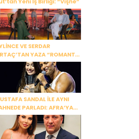
ut’tan Yeni İş Birliği: “Vişne”
YLİNCE VE SERDAR
RTAÇ’TAN YAZA “ROMANTİK
ŞK” BOMBASI!
USTAFA SANDAL İLE AYNI
AHNEDE PARLADI: AFRA’YA
ARBİYE’DE BÜYÜK ALKIŞ