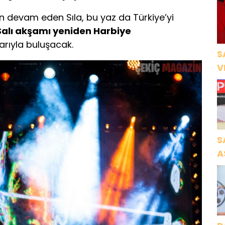
 devam eden Sıla, bu yaz da Türkiye’yi
alı akşamı yeniden Harbiye
rıyla buluşacak.
S
V
Ö
K
S
A
N
A
O