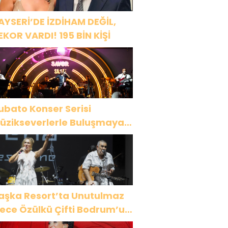
AYSERİ’DE İZDİHAM DEĞİL,
EKOR VARDI! 195 BİN KİŞİ
ubato Konser Serisi
üzikseverlerle Buluşmaya
evam Ediyor
aşka Resort’ta Unutulmaz
ülkü Çifti Bodrum’u
üyüledi